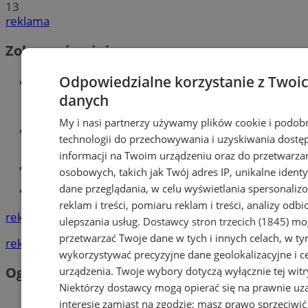
13
reklama
Zobacz również
Odpowiedzialne korzystanie z Twoi
Wiadomości kryminalne w
Mysłowicach
danych
My i nasi partnerzy używamy plików cookie i podob
Wiadomości lokalne
technologii do przechowywania i uzyskiwania dostę
informacji na Twoim urządzeniu oraz do przetwarza
Kursy języka angielskiego
osobowych, takich jak Twój adres IP, unikalne identyf
dane przeglądania, w celu wyświetlania spersonali
Tworzenie stron www - Mysłowice
reklam i treści, pomiaru reklam i treści, analizy odb
reklama
ulepszania usług.
Dostawcy stron trzecich (1845)
mog
przetwarzać Twoje dane w tych i innych celach, w t
reklama
wykorzystywać precyzyjne dane geolokalizacyjne i c
Ogłoszenia
urządzenia. Twoje wybory dotyczą wyłącznie tej witr
Niektórzy dostawcy mogą opierać się na prawnie u
interesie zamiast na zgodzie; masz prawo sprzeciwić