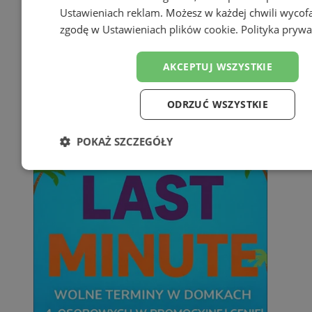
Ustawieniach reklam
. Możesz w każdej chwili wycof
zgodę w
Ustawieniach plików cookie
.
Polityka prywa
AKCEPTUJ WSZYSTKIE
ODRZUĆ WSZYSTKIE
POKAŻ SZCZEGÓŁY
Niezbędne
Wydajność
Targetowanie
Funk
Niesklasyfikowane