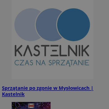
VISITOR_PRIVACY_METADATA
5 miesię
YouTube
tygod
.youtube.com
Sprzątanie po zgonie w Mysłowicach |
Kastelnik