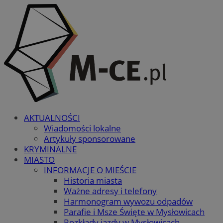
AKTUALNOŚCI
Wiadomości lokalne
Artykuły sponsorowane
KRYMINALNE
MIASTO
INFORMACJE O MIEŚCIE
Historia miasta
Ważne adresy i telefony
Harmonogram wywozu odpadów
Parafie i Msze Święte w Mysłowicach
Rozkłady jazdy w Mysłowicach