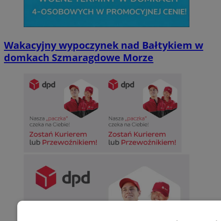
Wakacyjny wypoczynek nad Bałtykiem w
domkach Szmaragdowe Morze