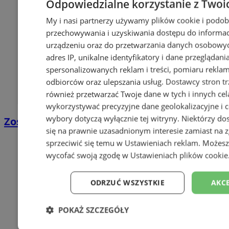
Odpowiedzialne korzystanie z Twoi
My i nasi partnerzy używamy plików cookie i podob
przechowywania i uzyskiwania dostępu do informac
urządzeniu oraz do przetwarzania danych osobowych
adres IP, unikalne identyfikatory i dane przeglądani
spersonalizowanych reklam i treści, pomiaru reklam i
odbiorców oraz ulepszania usług.
Dostawcy stron tr
również przetwarzać Twoje dane w tych i innych ce
wykorzystywać precyzyjne dane geolokalizacyjne i 
wybory dotyczą wyłącznie tej witryny. Niektórzy d
Zostań kierowcą w DPD
się na prawnie uzasadnionym interesie zamiast na 
sprzeciwić się temu w
Ustawieniach reklam
. Możesz
wycofać swoją zgodę w
Ustawieniach plików cookie
ODRZUĆ WSZYSTKIE
AKCE
POKAŻ SZCZEGÓŁY