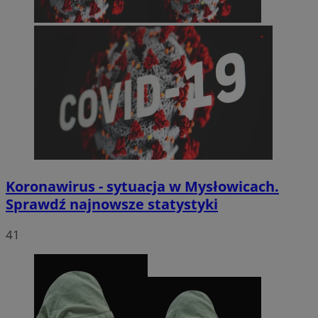
Koronawirus - sytuacja w Mysłowicach.
Sprawdź najnowsze statystyki
41