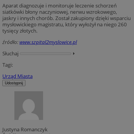
Aparat diagnozuje i monitoruje leczenie schorzeń
siatkówki błony naczyniowej, nerwu wzrokowego,
jaskry i innych chorób. Został zakupiony dzięki wsparciu
mysłowickiego magistratu, który wyłożył na niego 260
tysięcy złotych.
źródło:
www.szpital2myslowice.pl
Słuchaj
⏵︎
Tagi:
Urząd Miasta
Udostępnij
Justyna Romanczyk