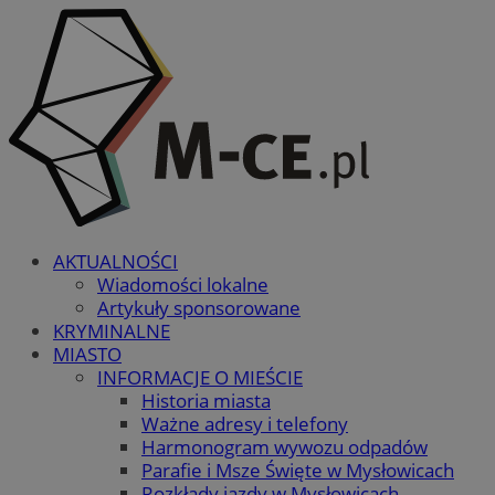
AKTUALNOŚCI
Wiadomości lokalne
Artykuły sponsorowane
KRYMINALNE
MIASTO
INFORMACJE O MIEŚCIE
Historia miasta
Ważne adresy i telefony
Harmonogram wywozu odpadów
Parafie i Msze Święte w Mysłowicach
Rozkłady jazdy w Mysłowicach