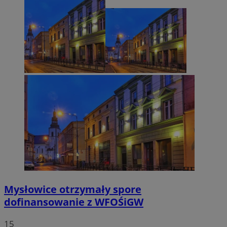
Mysłowice otrzymały spore
dofinansowanie z WFOŚiGW
15