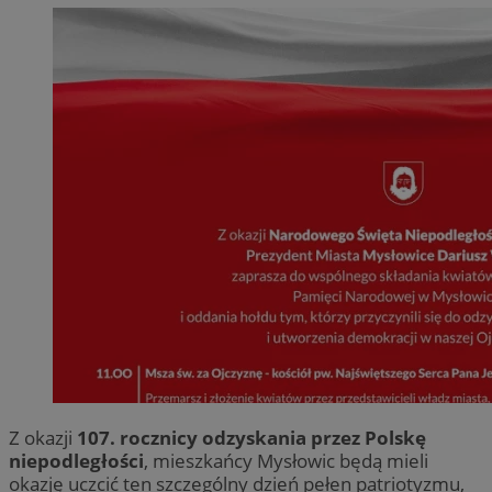
Z okazji
107. rocznicy odzyskania przez Polskę
niepodległości
, mieszkańcy Mysłowic będą mieli
okazję uczcić ten szczególny dzień pełen patriotyzmu,