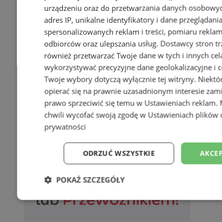
urządzeniu oraz do przetwarzania danych osobowych
adres IP, unikalne identyfikatory i dane przeglądani
spersonalizowanych reklam i treści, pomiaru reklam i
odbiorców oraz ulepszania usług.
Dostawcy stron tr
również przetwarzać Twoje dane w tych i innych cel
wykorzystywać precyzyjne dane geolokalizacyjne i c
Twoje wybory dotyczą wyłącznie tej witryny. Niekt
opierać się na prawnie uzasadnionym interesie zami
prawo sprzeciwić się temu w
Ustawieniach reklam
.
chwili wycofać swoją zgodę w
Ustawieniach plików 
prywatności
ODRZUĆ WSZYSTKIE
AKCEP
POKAŻ SZCZEGÓŁY
Niezbędne
Wydajność
Targetowani