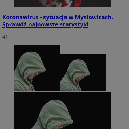
Koronawirus - sytuacja w Mysłowicach.
Sprawdź najnowsze statystyki
41