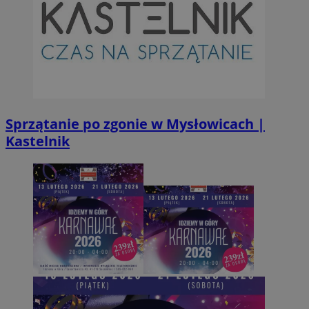
INGRESSCOOKIE
Ses
NGINX Inc.
bh.contextweb.com
Sprzątanie po zgonie w Mysłowicach |
Kastelnik
CookieScriptConsent
1 r
CookieScript
m-ce.pl