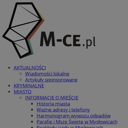
AKTUALNOŚCI
Wiadomości lokalne
Artykuły sponsorowane
KRYMINALNE
MIASTO
INFORMACJE O MIEŚCIE
Historia miasta
Ważne adresy i telefony
Harmonogram wywozu odpadów
Parafie i Msze Święte w Mysłowicach
Rozkłady jazdy w Mysłowicach