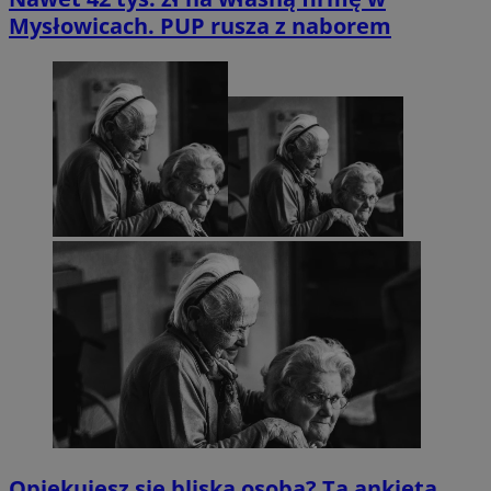
Mysłowicach. PUP rusza z naborem
Opiekujesz się bliską osobą? Ta ankieta