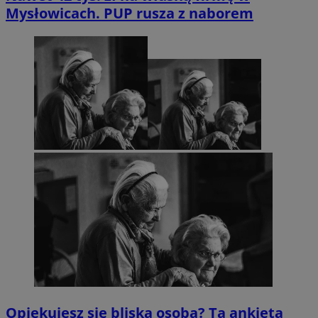
Mysłowicach. PUP rusza z naborem
Opiekujesz się bliską osobą? Ta ankieta