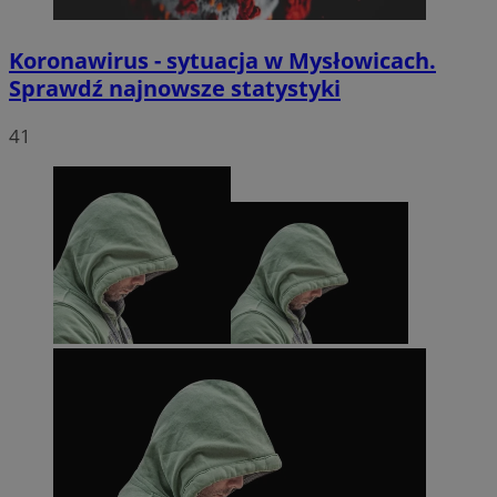
Koronawirus - sytuacja w Mysłowicach.
Sprawdź najnowsze statystyki
41