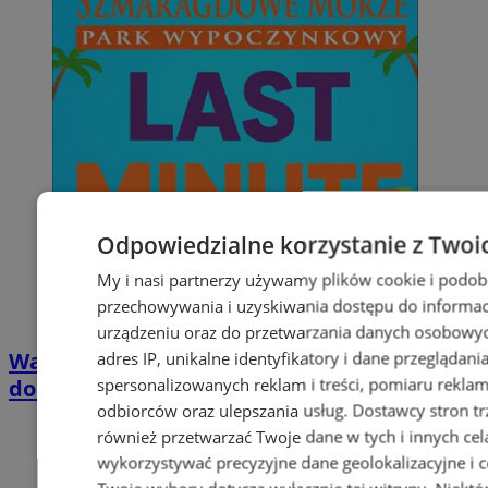
Odpowiedzialne korzystanie z Twoi
My i nasi partnerzy używamy plików cookie i podob
przechowywania i uzyskiwania dostępu do informac
urządzeniu oraz do przetwarzania danych osobowych
Wakacyjny wypoczynek nad Bałtykiem w
adres IP, unikalne identyfikatory i dane przeglądani
spersonalizowanych reklam i treści, pomiaru reklam i
domkach Szmaragdowe Morze
odbiorców oraz ulepszania usług.
Dostawcy stron tr
również przetwarzać Twoje dane w tych i innych cel
wykorzystywać precyzyjne dane geolokalizacyjne i c