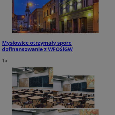
Mysłowice otrzymały spore
dofinansowanie z WFOŚiGW
15