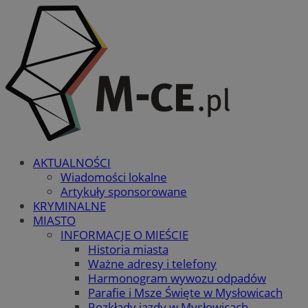
AKTUALNOŚCI
Wiadomości lokalne
Artykuły sponsorowane
KRYMINALNE
MIASTO
INFORMACJE O MIEŚCIE
Historia miasta
Ważne adresy i telefony
Harmonogram wywozu odpadów
Parafie i Msze Święte w Mysłowicach
Rozkłady jazdy w Mysłowicach