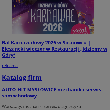
VISITOR_PRIVACY_METADATA
5 miesi
YouTube
tygod
.youtube.com
Bal Karnawałowy 2026 w Sosnowcu |
Elegancki wieczór w Restauracji „Idziemy w
Góry”
reklama
Katalog firm
AUTO-HIT MYSŁOWICE mechanik i serwis
samochodowy
Warsztaty, mechanik, serwis, diagnostyka