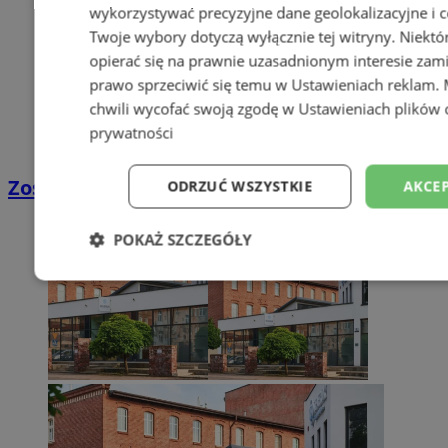
wykorzystywać precyzyjne dane geolokalizacyjne i c
Twoje wybory dotyczą wyłącznie tej witryny. Niekt
opierać się na prawnie uzasadnionym interesie zami
prawo sprzeciwić się temu w
Ustawieniach reklam
.
chwili wycofać swoją zgodę w
Ustawieniach plików 
prywatności
Zostań kierowcą w DPD
ODRZUĆ WSZYSTKIE
AKCEP
POKAŻ SZCZEGÓŁY
Niezbędne
Wydajność
Targetowani
Niesklasyfikowane