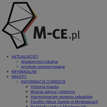
AKTUALNOŚCI
Wiadomości lokalne
Artykuły sponsorowane
KRYMINALNE
MIASTO
INFORMACJE O MIEŚCIE
Historia miasta
Ważne adresy i telefony
Harmonogram wywozu odpadów
Parafie i Msze Święte w Mysłowicach
Rozkłady jazdy w Mysłowicach