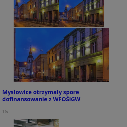
Mysłowice otrzymały spore
dofinansowanie z WFOŚiGW
15