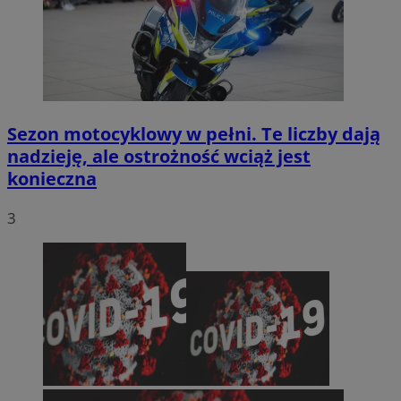
Sezon motocyklowy w pełni. Te liczby dają
nadzieję, ale ostrożność wciąż jest
konieczna
3