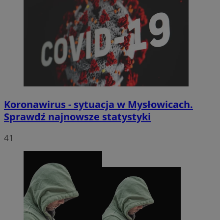
Koronawirus - sytuacja w Mysłowicach.
Sprawdź najnowsze statystyki
41