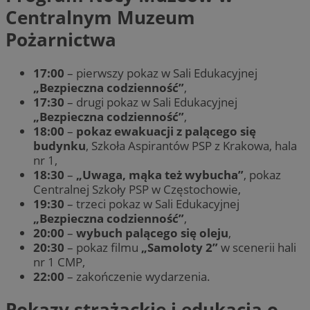
Centralnym Muzeum
Pożarnictwa
17:00
– pierwszy pokaz w Sali Edukacyjnej
„Bezpieczna codzienność”
,
17:30
– drugi pokaz w Sali Edukacyjnej
„Bezpieczna codzienność”
,
18:00
–
pokaz ewakuacji z palącego się
budynku
, Szkoła Aspirantów PSP z Krakowa, hala
nr 1,
18:30
–
„Uwaga, mąka też wybucha”
, pokaz
Centralnej Szkoły PSP w Częstochowie,
19:30
– trzeci pokaz w Sali Edukacyjnej
„Bezpieczna codzienność”
,
20:00
–
wybuch palącego się oleju
,
20:30
– pokaz filmu
„Samoloty 2”
w scenerii hali
nr 1 CMP,
22:00
– zakończenie wydarzenia.
Pokazy strażackie i edukacja o