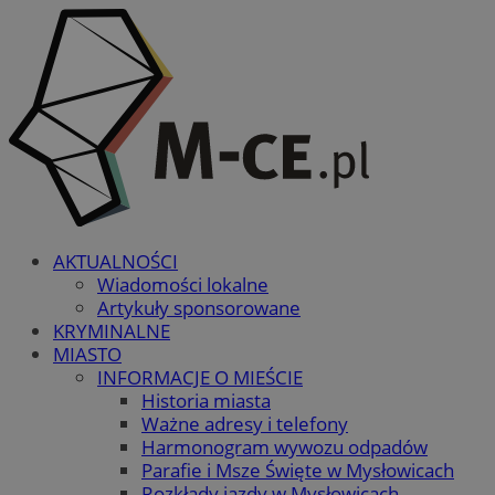
AKTUALNOŚCI
Wiadomości lokalne
Artykuły sponsorowane
KRYMINALNE
MIASTO
INFORMACJE O MIEŚCIE
Historia miasta
Ważne adresy i telefony
Harmonogram wywozu odpadów
Parafie i Msze Święte w Mysłowicach
Rozkłady jazdy w Mysłowicach