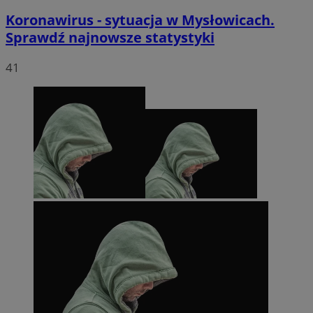
Koronawirus - sytuacja w Mysłowicach.
Sprawdź najnowsze statystyki
41