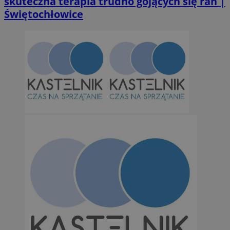
skuteczna terapia trudno gojących się ran |
Świętochłowice
suid
1 r
Simplifi Holdings
Inc.
.simpli.fi
INGRESSCOOKIE
Ses
NGINX Inc.
bh.contextweb.com
CookieScriptConsent
1 r
CookieScript
m-ce.pl