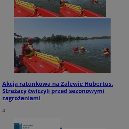
Akcja ratunkowa na Zalewie Hubertus.
Strażacy ćwiczyli przed sezonowymi
zagrożeniami
4