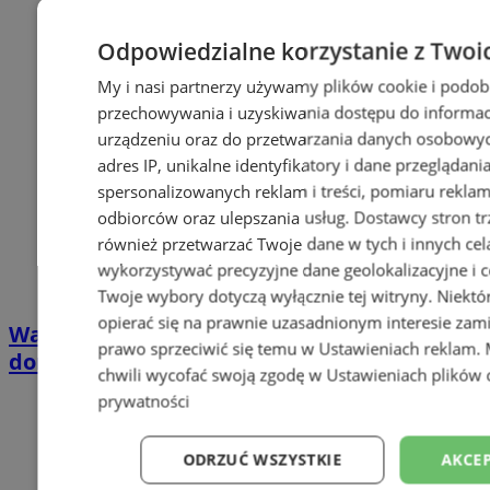
Odpowiedzialne korzystanie z Twoi
My i nasi partnerzy używamy plików cookie i podob
przechowywania i uzyskiwania dostępu do informac
urządzeniu oraz do przetwarzania danych osobowych
adres IP, unikalne identyfikatory i dane przeglądani
spersonalizowanych reklam i treści, pomiaru reklam i
odbiorców oraz ulepszania usług.
Dostawcy stron tr
również przetwarzać Twoje dane w tych i innych cel
wykorzystywać precyzyjne dane geolokalizacyjne i c
Twoje wybory dotyczą wyłącznie tej witryny. Niekt
opierać się na prawnie uzasadnionym interesie zami
Wakacyjny wypoczynek nad Bałtykiem w
prawo sprzeciwić się temu w
Ustawieniach reklam
.
domkach Szmaragdowe Morze
chwili wycofać swoją zgodę w
Ustawieniach plików 
prywatności
ODRZUĆ WSZYSTKIE
AKCEP