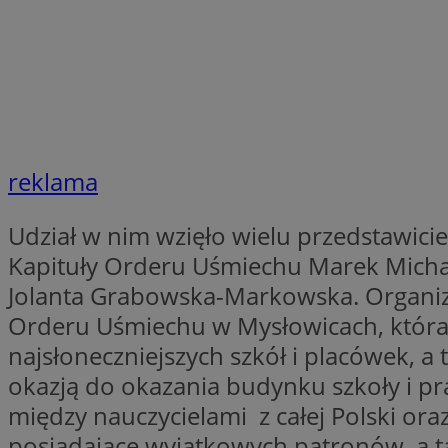
SessID
QeSessID
MvSessID
euds
reklama
li_gc
Udział w nim wzięło wielu przedstawiciel
suid
Kapituły Orderu Uśmiechu Marek Micha
Jolanta Grabowska-Markowska. Organiz
INGRESSCOOKIE
Orderu Uśmiechu w Mysłowicach, która o
najsłoneczniejszych szkół i placówek, a 
CookieScriptConse
okazją do okazania budynku szkoły i p
między nauczycielami z całej Polski or
posiadające wyjątkowych patronów, a ta