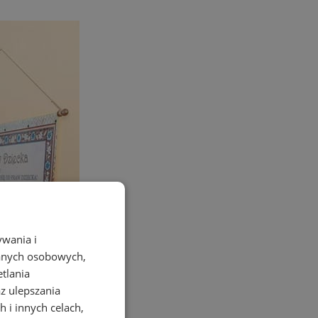
ywania i
danych osobowych,
etlania
az ulepszania
 i innych celach,