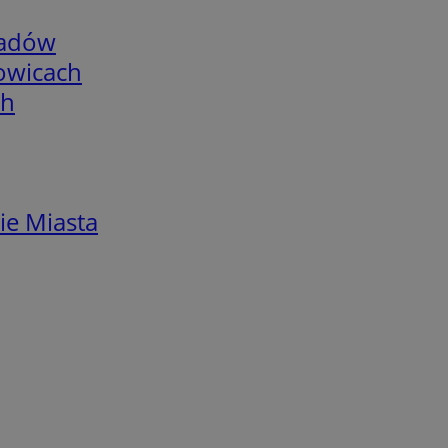
adów
łowicach
ch
ie Miasta