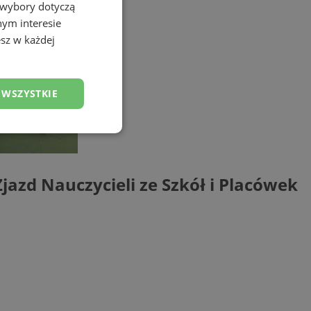
 wybory dotyczą
nym interesie
sz w każdej
 WSZYSTKIE
esklasyfikowane
Zjazd Nauczycieli ze Szkół i Placówek
ane
owanie użytkownika i
j.