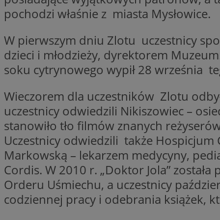
__cf_bm
pochodzi właśnie z miasta Mysłowice.
VISITOR_PRIVACY_
W pierwszym dniu Zlotu uczestnicy sp
dzieci i młodzieży, dyrektorem Muzeum
soku cytrynowego wypił 28 września t
Wieczorem dla uczestników Zlotu odbył
uczestnicy odwiedzili Nikiszowiec – os
stanowiło tło filmów znanych reżyserów
Nazwa
Pro
Nazwa
Nazwa
Do
Uczestnicy odwiedzili także Hospicjum C
Nazwa
openstat_gid
sa-user-id-v3
google_push
.bi
Markowską – lekarzem medycyny, pediat
WMF-Uniq
TDID
Cordis. W 2010 r. „Doktor Jola” zosta
ustat_Xer121962iw
Orderu Uśmiechu, a uczestnicy październ
openstat_cwX7xx1t
codziennej pracy i odebrania książek, 
ADK_EX_11
tt_viewer
c
__mguid_