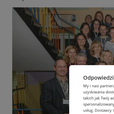
Odpowiedzia
My i nasi partne
uzyskiwania dost
takich jak Twój a
spersonalizowanyc
usług.
Dostawcy s