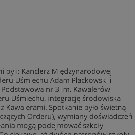
entyfikator sesji.
entyfikator sesji.
entyfikator sesji.
 do przechowywania
niu do usług
e, czy użytkownik
enia lub reklamy.
y gościa na
nych celów
ymi byli: Kanclerz Międzynarodowej
 identyfikatora
deru Uśmiechu Adam Plackowski i
a Podstawowa nr 3 im. Kawalerów
erów obsługuje
ekście
eru Uśmiechu, integrację środowiska
lu optymalizacji
ch z Kawalerami. Spotkanie było świetną
rzez usługę Cookie-
tyczących Orderu), wymiany doświadczeń
preferencji
 na pliki cookie.
ookie Cookie-
iałania mogą podejmować szkoły
. Co ciekawe, aż dwóch patronów szkoły