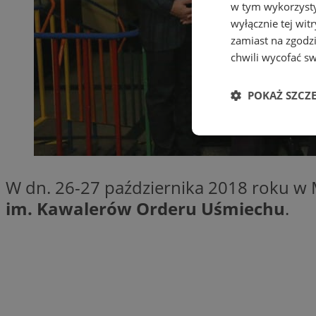
w tym wykorzysty
wyłącznie tej wi
zamiast na zgodz
chwili wycofać s
POKAŻ SZCZ
Niezbędne
W dn. 26-27 października 2018 roku w 
im. Kawalerów Orderu Uśmiechu
.
Ni
Niezbędne pliki cook
zarządzanie kontem. 
Nazwa