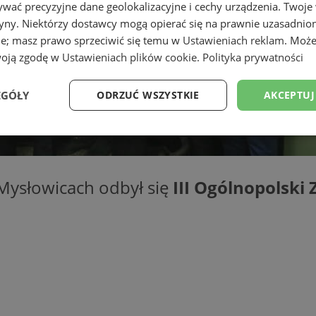
wać precyzyjne dane geolokalizacyjne i cechy urządzenia. Twoje
tryny. Niektórzy dostawcy mogą opierać się na prawnie uzasadnio
ie; masz prawo sprzeciwić się temu w
Ustawieniach reklam
. Może
woją zgodę w
Ustawieniach plików cookie
.
Polityka prywatności
EGÓŁY
ODRZUĆ WSZYSTKIE
AKCEPTUJ
Wydajność
Targetowanie
Funkcjonalność
Ni
Mysłowicach odbył się
III Ogólnopolski 
ezbędne
Wydajność
Targetowanie
Funkcjonalność
Niesklasyfikow
ie umożliwiają korzystanie z podstawowych funkcji strony internetowej, takich jak log
Bez niezbędnych plików cookie nie można prawidłowo korzystać ze strony internetowe
Okres
Provider
/
Domena
Opis
przechowywania