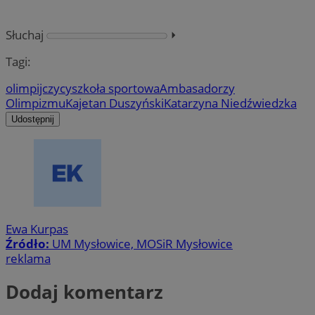
Słuchaj
⏵︎
Tagi:
olimpijczycy
szkoła sportowa
Ambasadorzy
Olimpizmu
Kajetan Duszyński
Katarzyna Niedźwiedzka
Udostępnij
Ewa Kurpas
Źródło:
UM Mysłowice, MOSiR Mysłowice
reklama
Dodaj komentarz