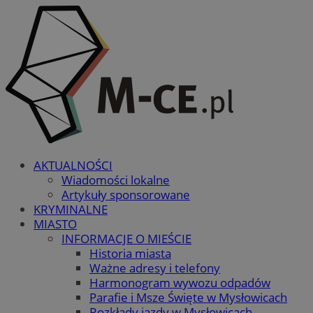
AKTUALNOŚCI
Wiadomości lokalne
Artykuły sponsorowane
KRYMINALNE
MIASTO
INFORMACJE O MIEŚCIE
Historia miasta
Ważne adresy i telefony
Harmonogram wywozu odpadów
Parafie i Msze Święte w Mysłowicach
Rozkłady jazdy w Mysłowicach