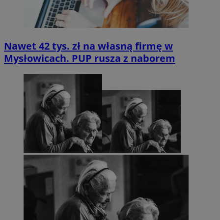
Nawet 42 tys. zł na własną firmę w
Mysłowicach. PUP rusza z naborem