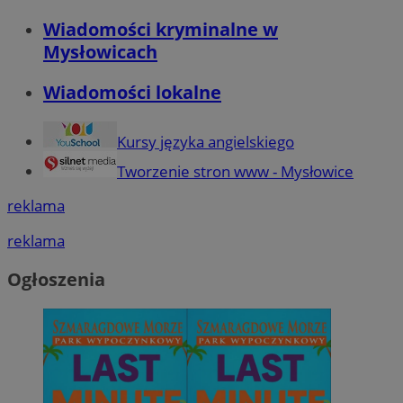
Wiadomości kryminalne w
Mysłowicach
QeSessID
m-ce.pl
1 r
Wiadomości lokalne
MvSessID
m-ce.pl
1 r
Kursy języka angielskiego
Tworzenie stron www - Mysłowice
euds
.rfihub.com
Ses
reklama
reklama
Ogłoszenia
Googl
li_gc
5 miesi
LinkedIn
tygod
Corporation
.linkedin.com