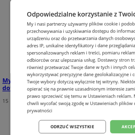
Odpowiedzialne korzystanie z Twoi
My i nasi partnerzy używamy plików cookie i podob
przechowywania i uzyskiwania dostępu do informac
urządzeniu oraz do przetwarzania danych osobowych
adres IP, unikalne identyfikatory i dane przeglądani
spersonalizowanych reklam i treści, pomiaru reklam i
odbiorców oraz ulepszania usług.
Dostawcy stron tr
również przetwarzać Twoje dane w tych i innych cel
wykorzystywać precyzyjne dane geolokalizacyjne i c
Mysłowice otrzymały spore
Twoje wybory dotyczą wyłącznie tej witryny. Niekt
dofinansowanie z WFOŚiGW
opierać się na prawnie uzasadnionym interesie zami
prawo sprzeciwić się temu w
Ustawieniach reklam
.
15
chwili wycofać swoją zgodę w
Ustawieniach plików 
prywatności
ODRZUĆ WSZYSTKIE
AKCEP