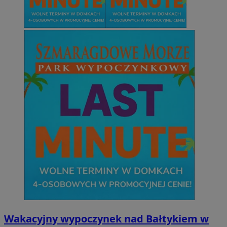
suid
1 r
Simplifi Holdings
Inc.
.simpli.fi
INGRESSCOOKIE
Ses
NGINX Inc.
bh.contextweb.com
CookieScriptConsent
1 r
CookieScript
m-ce.pl
Wakacyjny wypoczynek nad Bałtykiem w