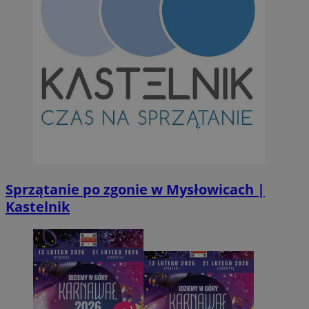
__Secure-YNID
.youtube.com
mlcwc
.moloco.com
__mguid_
.mediago.io
ustat_exc8mad1xduy0j7u0zfaiwzsrzvkyr
.ustat.info
ssh
1 rok
Media Force Ltd
.mfadsrvr.com
DSID
59 minut 53
Google LLC
sekundy
.doubleclick.net
Sprzątanie po zgonie w Mysłowicach |
Kastelnik
__eoi
.m-ce.pl
mc
1 rok 1 miesi
Quality Unit LLC
openstat_rwj63gnvkvuh0j6uty938hedXs0jcf
.openstat.eu
.quantserve.com
x
.advolve.io