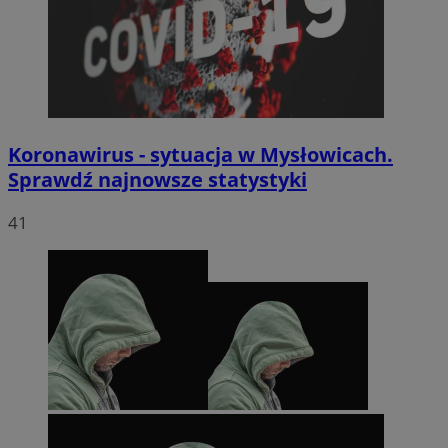
Koronawirus - sytuacja w Mysłowicach.
Sprawdź najnowsze statystyki
41