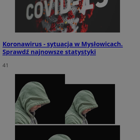
Koronawirus - sytuacja w Mysłowicach.
Sprawdź najnowsze statystyki
41