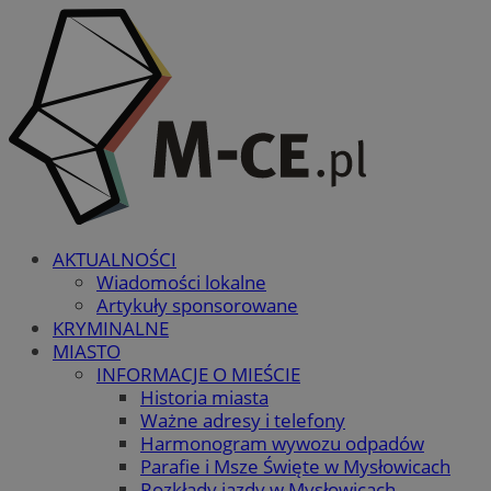
AKTUALNOŚCI
Wiadomości lokalne
Artykuły sponsorowane
KRYMINALNE
MIASTO
INFORMACJE O MIEŚCIE
Historia miasta
Ważne adresy i telefony
Harmonogram wywozu odpadów
Parafie i Msze Święte w Mysłowicach
Rozkłady jazdy w Mysłowicach