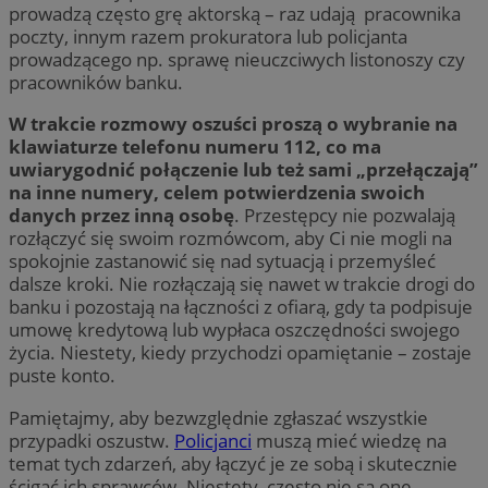
prowadzą często grę aktorską – raz udają pracownika
poczty, innym razem prokuratora lub policjanta
prowadzącego np. sprawę nieuczciwych listonoszy czy
pracowników banku.
W trakcie rozmowy oszuści proszą o wybranie na
klawiaturze telefonu numeru 112, co ma
uwiarygodnić połączenie lub też sami „przełączają”
na inne numery, celem potwierdzenia swoich
danych przez inną osobę
. Przestępcy nie pozwalają
rozłączyć się swoim rozmówcom, aby Ci nie mogli na
spokojnie zastanowić się nad sytuacją i przemyśleć
dalsze kroki. Nie rozłączają się nawet w trakcie drogi do
banku i pozostają na łączności z ofiarą, gdy ta podpisuje
umowę kredytową lub wypłaca oszczędności swojego
życia. Niestety, kiedy przychodzi opamiętanie – zostaje
puste konto.
Pamiętajmy, aby bezwzględnie zgłaszać wszystkie
przypadki oszustw.
Policjanci
muszą mieć wiedzę na
temat tych zdarzeń, aby łączyć je ze sobą i skutecznie
ścigać ich sprawców. Niestety, często nie są one