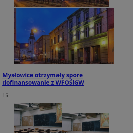
Mysłowice otrzymały spore
dofinansowanie z WFOŚiGW
15