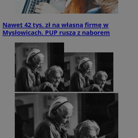
Nawet 42 tys. zł na własną firmę w
Mysłowicach. PUP rusza z naborem