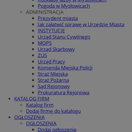
Pogoda w Mysłowicach
ADMINISTRACJA
Prezydent miasta
Jak załatwić sprawę w Urzędzie Miasta
INSTYTUCJE
Urząd Stanu Cywilnego
MOPS
Urząd Skarbowy
ZUS
Urząd Pracy
Komenda Miejska Policji
Straż Miejska
Straż Pożarna
Sąd Rejonowy
Prokuratura Rejonowa
KATALOG FIRM
Katalog firm
Dodaj firmę do katalogu
OGŁOSZENIA
OGŁOSZENIA
Dodaj ogłoszenie