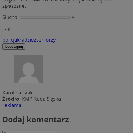
zgłaszane.
Słuchaj
⏵︎
Tagi:
policja
kradzież
seniorzy
Udostępnij
Karolina Goik
Źródło:
KMP Ruda Śląska
reklama
Dodaj komentarz