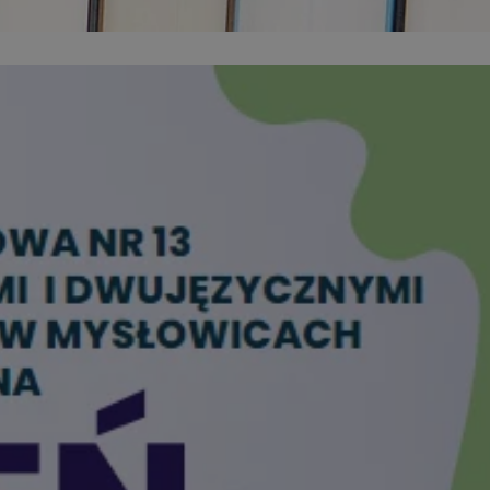
entyfikator sesji.
entyfikator sesji.
entyfikator sesji.
 do przechowywania
niu do usług
e, czy użytkownik
enia lub reklamy.
y gościa na
nych celów
 identyfikatora
erów obsługuje
ekście
lu optymalizacji
rzez usługę Cookie-
preferencji
 na pliki cookie.
ookie Cookie-