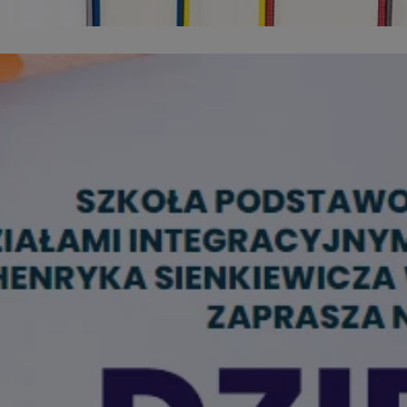
m-ce.pl
1 rok
Ten plik cookie przechowuje id
m-ce.pl
1 rok
Ten plik cookie przechowuje id
m-ce.pl
1 rok
Ten plik cookie przechowuje id
.rfihub.com
Sesja
Ten plik cookie jest używany
zgody użytkownika w odniesie
śledzenia. Zazwyczaj rejestruj
zdecydował się na usługi śledz
5 miesięcy 4
Służy do przechowywania zgod
LinkedIn
tygodnie
używanie plików cookie do in
Corporation
.linkedin.com
1 rok
Do przechowywania unikalnego
Simplifi Holdings
sesji.
Inc.
.simpli.fi
Sesja
Rejestruje, który klaster serw
NGINX Inc.
gościa. Jest to używane w kont
Google Privacy Policy
bh.contextweb.com
równoważenia obciążenia w ce
doświadczenia użytkownika.
nt
1 rok
Ten plik cookie jest używany p
CookieScript
Script.com do zapamiętywania 
m-ce.pl
dotyczących zgody użytkownika
Jest to konieczne, aby baner c
Script.com działał poprawnie.