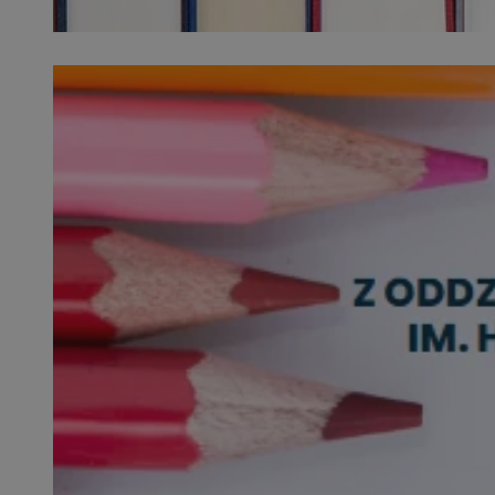
SessID
QeSessID
MvSessID
euds
li_gc
suid
INGRESSCOOKIE
CookieScriptConse