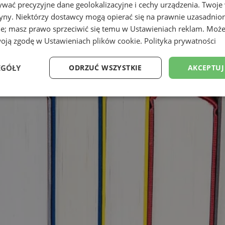
wać precyzyjne dane geolokalizacyjne i cechy urządzenia. Twoje
tryny. Niektórzy dostawcy mogą opierać się na prawnie uzasadnio
ie; masz prawo sprzeciwić się temu w
Ustawieniach reklam
. Może
woją zgodę w
Ustawieniach plików cookie
.
Polityka prywatności
EGÓŁY
ODRZUĆ WSZYSTKIE
AKCEPTUJ
Wydajność
Targetowanie
Funkcjonalność
Ni
ezbędne
Wydajność
Targetowanie
Funkcjonalność
Niesklasyfikow
ie umożliwiają korzystanie z podstawowych funkcji strony internetowej, takich jak log
Bez niezbędnych plików cookie nie można prawidłowo korzystać ze strony internetowe
Okres
Provider
/
Domena
Opis
przechowywania