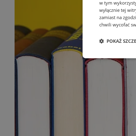
w tym wykorzysty
wyłącznie tej wi
zamiast na zgodz
chwili wycofać s
POKAŻ SZCZ
Niezbędne
Ni
Niezbędne pliki cook
zarządzanie kontem. 
Nazwa