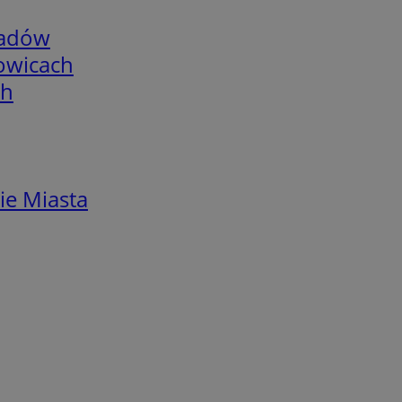
adów
łowicach
ch
ie Miasta