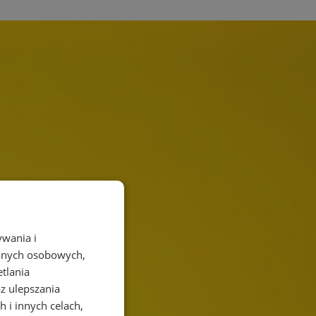
ywania i
danych osobowych,
etlania
az ulepszania
 i innych celach,