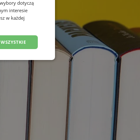
 wybory dotyczą
nym interesie
sz w każdej
 WSZYSTKIE
esklasyfikowane
ane
owanie użytkownika i
j.