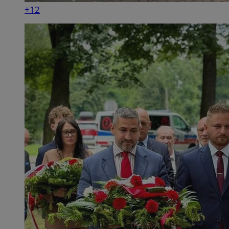
+12
suid
1 r
Simplifi Holdings
Inc.
.simpli.fi
INGRESSCOOKIE
Ses
NGINX Inc.
bh.contextweb.com
CookieScriptConsent
1 r
CookieScript
m-ce.pl