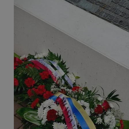
__Secure-YNID
.youtube.com
mlcwc
.moloco.com
__mguid_
.mediago.io
ustat_exc8mad1xduy0j7u0zfaiwzsrzvkyr
.ustat.info
ssh
1 rok
Media Force Ltd
.mfadsrvr.com
DSID
59 minut 53
Google LLC
sekundy
.doubleclick.net
__eoi
.m-ce.pl
mc
1 rok 1 miesi
Quality Unit LLC
openstat_rwj63gnvkvuh0j6uty938hedXs0jcf
.openstat.eu
.quantserve.com
x
.advolve.io