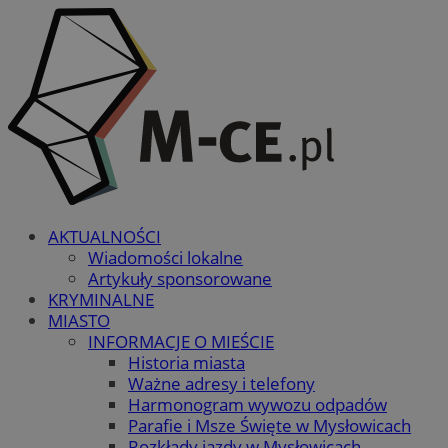
AKTUALNOŚCI
Wiadomości lokalne
Artykuły sponsorowane
KRYMINALNE
MIASTO
INFORMACJE O MIEŚCIE
Historia miasta
Ważne adresy i telefony
Harmonogram wywozu odpadów
Parafie i Msze Święte w Mysłowicach
Rozkłady jazdy w Mysłowicach