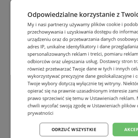
Odpowiedzialne korzystanie z Twoi
My i nasi partnerzy używamy plików cookie i podob
przechowywania i uzyskiwania dostępu do informac
urządzeniu oraz do przetwarzania danych osobowych
adres IP, unikalne identyfikatory i dane przeglądani
+14
spersonalizowanych reklam i treści, pomiaru reklam i
odbiorców oraz ulepszania usług.
Dostawcy stron tr
również przetwarzać Twoje dane w tych i innych cel
wykorzystywać precyzyjne dane geolokalizacyjne i c
Twoje wybory dotyczą wyłącznie tej witryny. Niekt
opierać się na prawnie uzasadnionym interesie zami
prawo sprzeciwić się temu w
Ustawieniach reklam
.
chwili wycofać swoją zgodę w
Ustawieniach plików 
prywatności
ODRZUĆ WSZYSTKIE
AKCEP