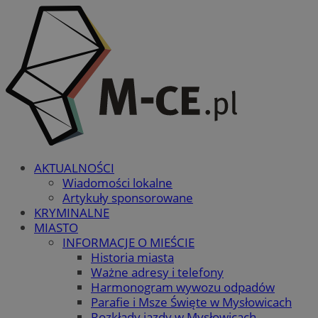
AKTUALNOŚCI
Wiadomości lokalne
Artykuły sponsorowane
KRYMINALNE
MIASTO
INFORMACJE O MIEŚCIE
Historia miasta
Ważne adresy i telefony
Harmonogram wywozu odpadów
Parafie i Msze Święte w Mysłowicach
Rozkłady jazdy w Mysłowicach