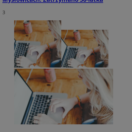
3
suid
1 r
Simplifi Holdings
Inc.
.simpli.fi
INGRESSCOOKIE
Ses
NGINX Inc.
bh.contextweb.com
CookieScriptConsent
1 r
CookieScript
m-ce.pl