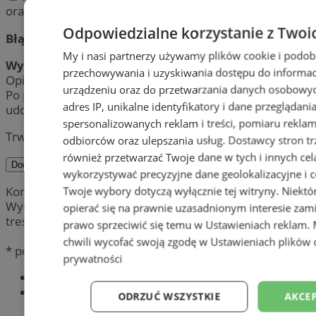
oraz politykę prywatności.
Odpowiedzialne korzystanie z Twoi
Błąd:
My i nasi partnerzy używamy plików cookie i podob
Wynik:
przechowywania i uzyskiwania dostępu do informac
Opinia została pomyślnie dodana.
urządzeniu oraz do przetwarzania danych osobowych
Po przeprowadzeniu weryfikacji, jej treść zostanie
adres IP, unikalne identyfikatory i dane przeglądani
udostępniona publicznie.
spersonalizowanych reklam i treści, pomiaru reklam i
Trwa wysyłanie komentarza ...
odbiorców oraz ulepszania usług.
Dostawcy stron tr
również przetwarzać Twoje dane w tych i innych cel
Dodaj komentarz
wykorzystywać precyzyjne dane geolokalizacyjne i c
Komentarze są prywatnymi opiniami użytkowników.
Twoje wybory dotyczą wyłącznie tej witryny. Niekt
Wydawca portalu nie ponosi odpowiedzialności za
opierać się na prawnie uzasadnionym interesie zami
treść.
prawo sprzeciwić się temu w
Ustawieniach reklam
.
chwili wycofać swoją zgodę w
Ustawieniach plików 
* pola obowiązkowe
prywatności
Najnowsze
Popularne
ODRZUĆ WSZYSTKIE
AKCEP