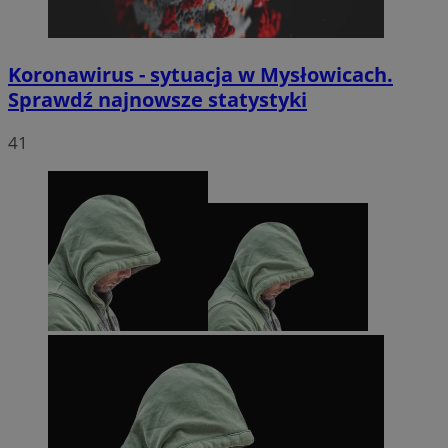
Koronawirus - sytuacja w Mysłowicach.
Sprawdź najnowsze statystyki
41