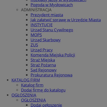
Pogoda w Mysłowicach
ADMINISTRACJA
Prezydent miasta
Jak załatwić sprawę w Urzędzie Miasta
INSTYTUCJE
Urząd Stanu Cywilnego
MOPS
Urząd Skarbowy
ZUS
Urząd Pracy
Komenda Miejska Policji
Straż Miejska
Straż Pożarna
Sąd Rejonowy
Prokuratura Rejonowa
KATALOG FIRM
Katalog firm
Dodaj firmę do katalogu
OGŁOSZENIA
OGŁOSZENIA
Dodaj ogłoszenie