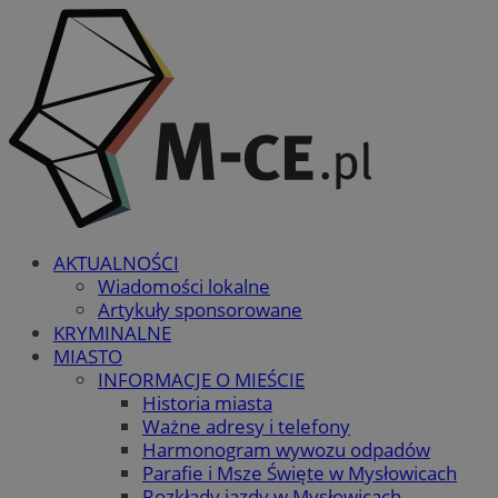
AKTUALNOŚCI
Wiadomości lokalne
Artykuły sponsorowane
KRYMINALNE
MIASTO
INFORMACJE O MIEŚCIE
Historia miasta
Ważne adresy i telefony
Harmonogram wywozu odpadów
Parafie i Msze Święte w Mysłowicach
Rozkłady jazdy w Mysłowicach