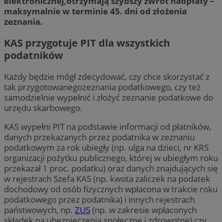
elektronicznej,otrzymają szybszy zwrot nadpłaty –
maksymalnie w terminie 45. dni od złożenia
zeznania.
KAS przygotuje PIT dla wszystkich
podatników
Każdy będzie mógł zdecydować, czy chce skorzystać z
tak przygotowanegozeznania podatkowego, czy też
samodzielnie wypełnić i złożyć zeznanie podatkowe do
urzędu skarbowego.
KAS wypełni PIT na podstawie informacji od płatników,
danych przekazanych przez podatnika w zeznaniu
podatkowym za rok ubiegły (np. ulga na dzieci, nr KRS
organizacji pożytku publicznego, której w ubiegłym roku
przekazał 1 proc. podatku) oraz danych znajdujących się
w rejestrach Szefa KAS (np. kwota zaliczek na podatek
dochodowy od osób fizycznych wpłacona w trakcie roku
podatkowego przez podatnika) i innych rejestrach
państwowych, np.
ZUS
(np. w zakresie wpłaconych
składek na ubezpieczenia społeczne i zdrowotne) czy