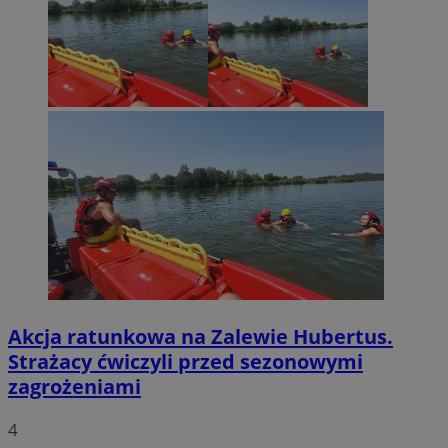
Akcja ratunkowa na Zalewie Hubertus.
Strażacy ćwiczyli przed sezonowymi
zagrożeniami
4