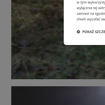
w tym wykorzysty
wyłącznie tej wi
zamiast na zgodz
chwili wycofać s
POKAŻ SZCZ
Niezbędne
Ni
Niezbędne pliki cook
zarządzanie kontem. 
Nazwa