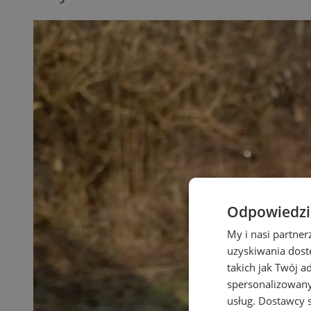
Odpowiedzia
My i nasi partne
uzyskiwania dost
takich jak Twój a
spersonalizowanyc
usług.
Dostawcy s