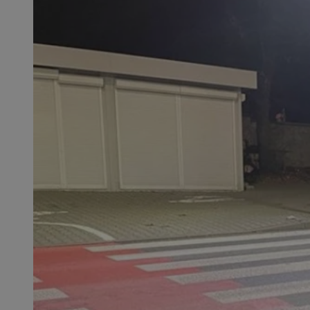
SessID
QeSessID
MvSessID
euds
li_gc
suid
INGRESSCOOKIE
CookieScriptConse