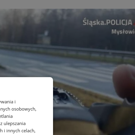
ywania i
danych osobowych,
etlania
az ulepszania
 i innych celach,