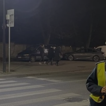
m-ce.pl
1 rok
Ten plik cookie przechowuje id
m-ce.pl
1 rok
Ten plik cookie przechowuje id
m-ce.pl
1 rok
Ten plik cookie przechowuje id
.rfihub.com
Sesja
Ten plik cookie jest używany
zgody użytkownika w odniesie
śledzenia. Zazwyczaj rejestruj
zdecydował się na usługi śledz
5 miesięcy 4
Służy do przechowywania zgod
LinkedIn
tygodnie
używanie plików cookie do in
Corporation
.linkedin.com
1 rok
Do przechowywania unikalnego
Simplifi Holdings
sesji.
Inc.
.simpli.fi
Sesja
Rejestruje, który klaster serw
NGINX Inc.
gościa. Jest to używane w kont
Google Privacy Policy
bh.contextweb.com
równoważenia obciążenia w ce
doświadczenia użytkownika.
nt
1 rok
Ten plik cookie jest używany p
CookieScript
Script.com do zapamiętywania 
m-ce.pl
dotyczących zgody użytkownika
Jest to konieczne, aby baner c
Script.com działał poprawnie.