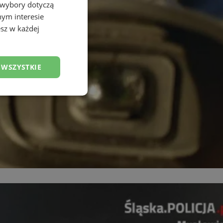
 wybory dotyczą
nym interesie
sz w każdej
 WSZYSTKIE
esklasyfikowane
ane
owanie użytkownika i
j.