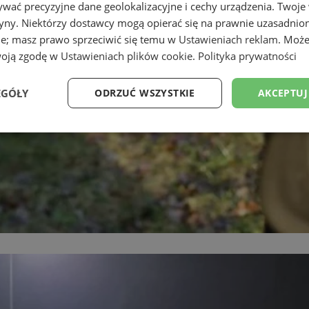
wać precyzyjne dane geolokalizacyjne i cechy urządzenia. Twoje
tryny. Niektórzy dostawcy mogą opierać się na prawnie uzasadnio
ie; masz prawo sprzeciwić się temu w
Ustawieniach reklam
. Może
woją zgodę w
Ustawieniach plików cookie
.
Polityka prywatności
EGÓŁY
ODRZUĆ WSZYSTKIE
AKCEPTUJ
Wydajność
Targetowanie
Funkcjonalność
Ni
ezbędne
Wydajność
Targetowanie
Funkcjonalność
Niesklasyfikow
ie umożliwiają korzystanie z podstawowych funkcji strony internetowej, takich jak log
Bez niezbędnych plików cookie nie można prawidłowo korzystać ze strony internetowe
Okres
Provider
/
Domena
Opis
przechowywania