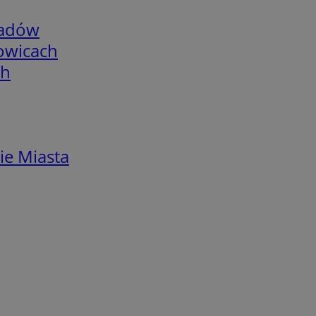
adów
łowicach
ch
ie Miasta