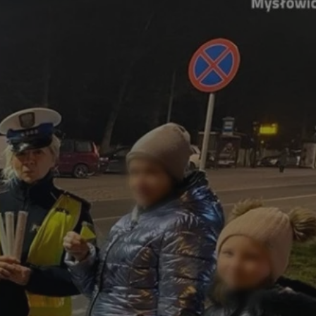
entyfikator sesji.
entyfikator sesji.
entyfikator sesji.
 do przechowywania
niu do usług
e, czy użytkownik
enia lub reklamy.
y gościa na
nych celów
 identyfikatora
erów obsługuje
ekście
lu optymalizacji
rzez usługę Cookie-
preferencji
 na pliki cookie.
ookie Cookie-