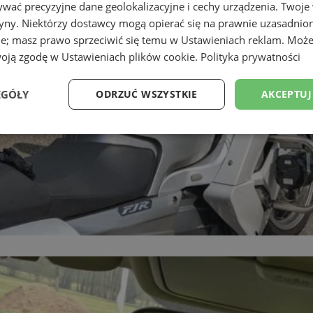
wać precyzyjne dane geolokalizacyjne i cechy urządzenia. Twoje
tryny. Niektórzy dostawcy mogą opierać się na prawnie uzasadnio
ie; masz prawo sprzeciwić się temu w
Ustawieniach reklam
. Może
woją zgodę w
Ustawieniach plików cookie
.
Polityka prywatności
EGÓŁY
ODRZUĆ WSZYSTKIE
AKCEPTUJ
Wydajność
Targetowanie
Funkcjonalność
Ni
ezbędne
Wydajność
Targetowanie
Funkcjonalność
Niesklasyfikow
ie umożliwiają korzystanie z podstawowych funkcji strony internetowej, takich jak log
Bez niezbędnych plików cookie nie można prawidłowo korzystać ze strony internetowe
Okres
Provider
/
Domena
Opis
przechowywania