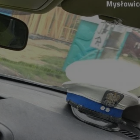
entyfikator sesji.
entyfikator sesji.
entyfikator sesji.
 do przechowywania
niu do usług
e, czy użytkownik
enia lub reklamy.
y gościa na
nych celów
 identyfikatora
erów obsługuje
ekście
lu optymalizacji
rzez usługę Cookie-
preferencji
 na pliki cookie.
ookie Cookie-