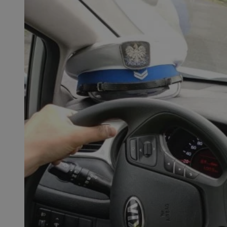
SessID
QeSessID
MvSessID
euds
li_gc
suid
INGRESSCOOKIE
CookieScriptConse