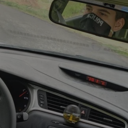
m-ce.pl
1 rok
Ten plik cookie przechowuje id
m-ce.pl
1 rok
Ten plik cookie przechowuje id
m-ce.pl
1 rok
Ten plik cookie przechowuje id
.rfihub.com
Sesja
Ten plik cookie jest używany
zgody użytkownika w odniesie
śledzenia. Zazwyczaj rejestruj
zdecydował się na usługi śledz
5 miesięcy 4
Służy do przechowywania zgod
LinkedIn
tygodnie
używanie plików cookie do in
Corporation
.linkedin.com
1 rok
Do przechowywania unikalnego
Simplifi Holdings
sesji.
Inc.
.simpli.fi
Sesja
Rejestruje, który klaster serw
NGINX Inc.
gościa. Jest to używane w kont
Google Privacy Policy
bh.contextweb.com
równoważenia obciążenia w ce
doświadczenia użytkownika.
nt
1 rok
Ten plik cookie jest używany p
CookieScript
Script.com do zapamiętywania 
m-ce.pl
dotyczących zgody użytkownika
Jest to konieczne, aby baner c
Script.com działał poprawnie.