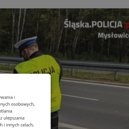
ywania i
danych osobowych,
etlania
az ulepszania
 i innych celach,