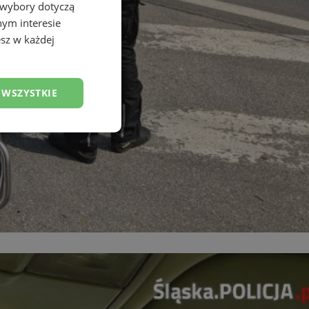
 wybory dotyczą
nym interesie
sz w każdej
 WSZYSTKIE
esklasyfikowane
ane
owanie użytkownika i
j.