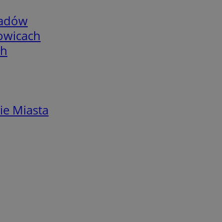
adów
łowicach
ch
ie Miasta