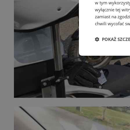
w tym wykorzysty
wyłącznie tej wi
zamiast na zgodz
chwili wycofać s
POKAŻ SZCZ
Niezbędne
Ni
Niezbędne pliki cook
zarządzanie kontem. 
Nazwa