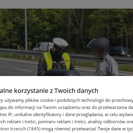
lne korzystanie z Twoich danych
rzy używamy plików cookie i podobnych technologii do przechow
ępu do informacji na Twoim urządzeniu oraz do przetwarzania 
dres IP, unikalne identyfikatory i dane przeglądania, w celu wyświ
h reklam i treści, pomiaru reklam i treści, analizy odbiorców or
tron trzecich (1845)
mogą również przetwarzać Twoje dane w tych