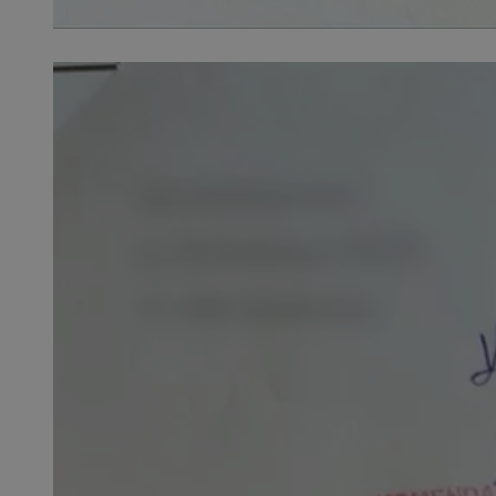
SessID
QeSessID
MvSessID
euds
li_gc
suid
INGRESSCOOKIE
CookieScriptConse