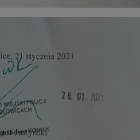
entyfikator sesji.
entyfikator sesji.
entyfikator sesji.
 do przechowywania
niu do usług
e, czy użytkownik
enia lub reklamy.
y gościa na
nych celów
 identyfikatora
erów obsługuje
ekście
lu optymalizacji
rzez usługę Cookie-
preferencji
 na pliki cookie.
ookie Cookie-