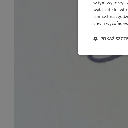
w tym wykorzysty
wyłącznie tej wi
zamiast na zgodz
chwili wycofać s
POKAŻ SZCZ
Niezbędne
Ni
Niezbędne pliki cook
zarządzanie kontem. 
Nazwa