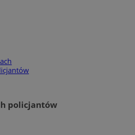
cach
licjantów
h policjantów