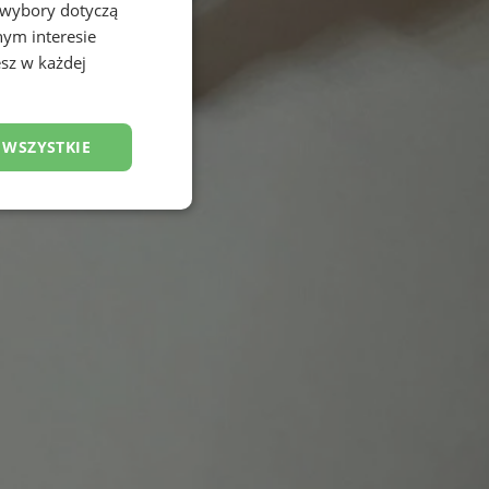
 wybory dotyczą
nym interesie
sz w każdej
 WSZYSTKIE
esklasyfikowane
ane
owanie użytkownika i
j.