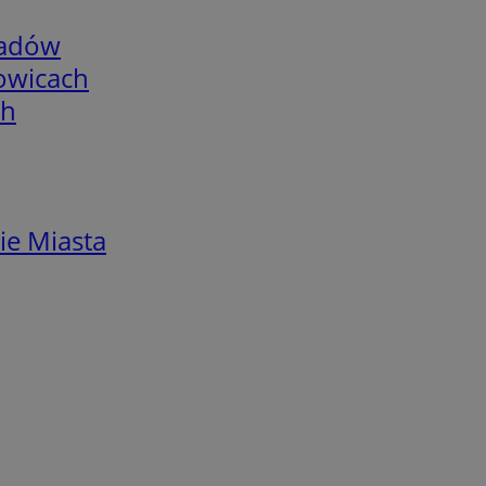
adów
łowicach
ch
ie Miasta