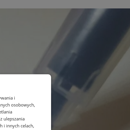
ywania i
danych osobowych,
etlania
az ulepszania
 i innych celach,