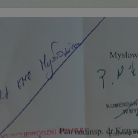
m-ce.pl
1 rok
Ten plik cookie przechowuje id
m-ce.pl
1 rok
Ten plik cookie przechowuje id
m-ce.pl
1 rok
Ten plik cookie przechowuje id
.rfihub.com
Sesja
Ten plik cookie jest używany
zgody użytkownika w odniesie
śledzenia. Zazwyczaj rejestruj
zdecydował się na usługi śledz
5 miesięcy 4
Służy do przechowywania zgod
LinkedIn
tygodnie
używanie plików cookie do in
Corporation
.linkedin.com
1 rok
Do przechowywania unikalnego
Simplifi Holdings
sesji.
Inc.
.simpli.fi
Sesja
Rejestruje, który klaster serw
NGINX Inc.
gościa. Jest to używane w kont
Google Privacy Policy
bh.contextweb.com
równoważenia obciążenia w ce
doświadczenia użytkownika.
nt
1 rok
Ten plik cookie jest używany p
CookieScript
Script.com do zapamiętywania 
m-ce.pl
dotyczących zgody użytkownika
Jest to konieczne, aby baner c
Script.com działał poprawnie.