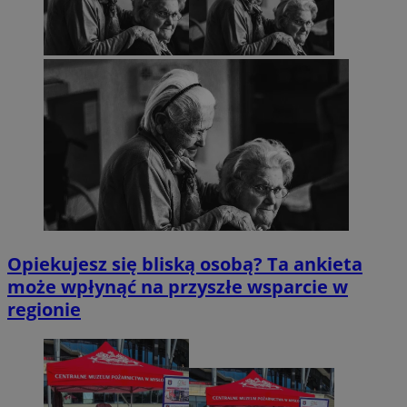
Opiekujesz się bliską osobą? Ta ankieta
może wpłynąć na przyszłe wsparcie w
regionie