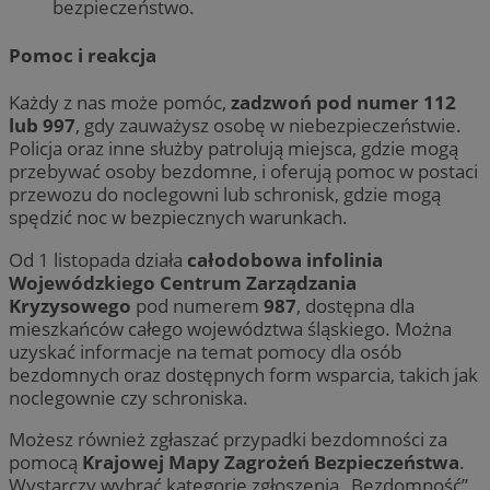
bezpieczeństwo.
Pomoc i reakcja
Każdy z nas może pomóc,
zadzwoń pod numer 112
lub 997
, gdy zauważysz osobę w niebezpieczeństwie.
Policja oraz inne służby patrolują miejsca, gdzie mogą
przebywać osoby bezdomne, i oferują pomoc w postaci
przewozu do noclegowni lub schronisk, gdzie mogą
spędzić noc w bezpiecznych warunkach.
Od 1 listopada działa
całodobowa infolinia
Wojewódzkiego Centrum Zarządzania
Kryzysowego
pod numerem
987
, dostępna dla
mieszkańców całego województwa śląskiego. Można
uzyskać informacje na temat pomocy dla osób
bezdomnych oraz dostępnych form wsparcia, takich jak
noclegownie czy schroniska.
Możesz również zgłaszać przypadki bezdomności za
pomocą
Krajowej Mapy Zagrożeń Bezpieczeństwa
.
Wystarczy wybrać kategorię zgłoszenia „Bezdomność”,