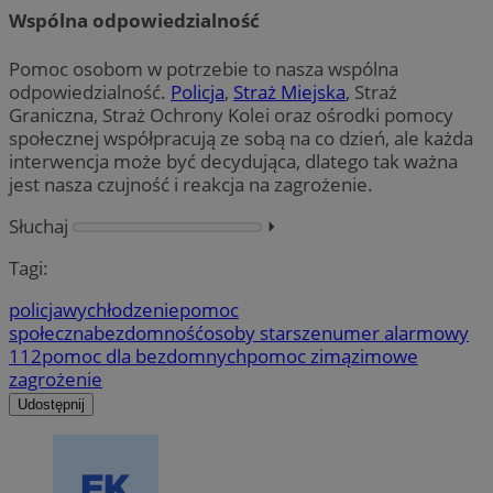
Wspólna odpowiedzialność
Pomoc osobom w potrzebie to nasza wspólna
odpowiedzialność.
Policja
,
Straż Miejska
, Straż
Graniczna, Straż Ochrony Kolei oraz ośrodki pomocy
społecznej współpracują ze sobą na co dzień, ale każda
interwencja może być decydująca, dlatego tak ważna
jest nasza czujność i reakcja na zagrożenie.
Słuchaj
⏵︎
Tagi:
policja
wychłodzenie
pomoc
społeczna
bezdomność
osoby starsze
numer alarmowy
112
pomoc dla bezdomnych
pomoc zimą
zimowe
zagrożenie
Udostępnij