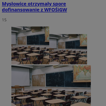
Mysłowice otrzymały spore
dofinansowanie z WFOŚiGW
15