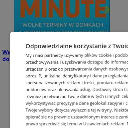
Odpowiedzialne korzystanie z Twoi
Wakacyjny wypoczynek nad Bałtykiem w
My i nasi partnerzy używamy plików cookie i podob
domkach Szmaragdowe Morze
przechowywania i uzyskiwania dostępu do informac
urządzeniu oraz do przetwarzania danych osobowych
adres IP, unikalne identyfikatory i dane przeglądani
spersonalizowanych reklam i treści, pomiaru reklam i
odbiorców oraz ulepszania usług.
Dostawcy stron tr
również przetwarzać Twoje dane w tych i innych cel
wykorzystywać precyzyjne dane geolokalizacyjne i c
Twoje wybory dotyczą wyłącznie tej witryny. Niekt
opierać się na prawnie uzasadnionym interesie zami
prawo sprzeciwić się temu w
Ustawieniach reklam
.