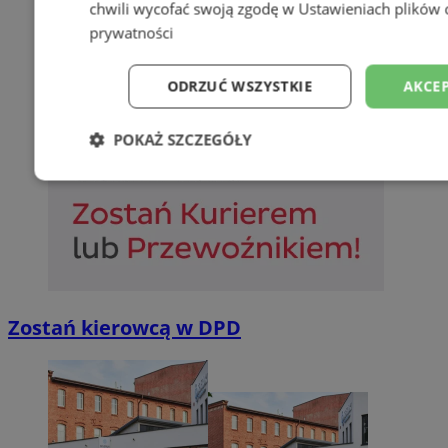
chwili wycofać swoją zgodę w
Ustawieniach plików 
prywatności
ODRZUĆ WSZYSTKIE
AKCEP
POKAŻ SZCZEGÓŁY
Niezbędne
Wydajność
Targetowani
Niesklasyfikowane
Zostań kierowcą w DPD
Niezbędne
Wydajność
Targetowanie
Funkcjonalno
Niezbędne pliki cookie umożliwiają korzystanie z podstawowych fun