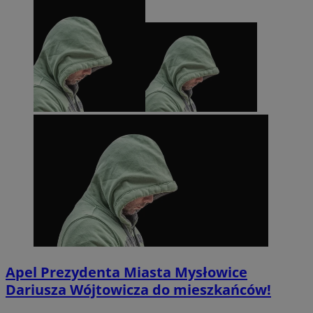
Apel Prezydenta Miasta Mysłowice
Dariusza Wójtowicza do mieszkańców!