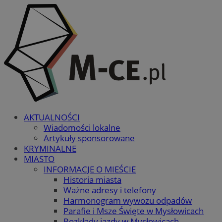
AKTUALNOŚCI
Wiadomości lokalne
Artykuły sponsorowane
KRYMINALNE
MIASTO
INFORMACJE O MIEŚCIE
Historia miasta
Ważne adresy i telefony
Harmonogram wywozu odpadów
Parafie i Msze Święte w Mysłowicach
Rozkłady jazdy w Mysłowicach