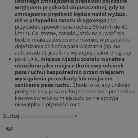
istotnego zmniejszenia prędkości pojazdów
względem prędkości dopuszczalnej, gdy ta
zmniejszona prędkość będzie nadal wyższa,
niż w przypadku zatoru drogowego
(np.
przypadek spowolnienia ruchu z 90 km/h do 40
km/h). Co istotne, zasada „jazdy na suwak” nie
będzie miała zastosowania również w przypadku
dojeżdżania do końca pasa włączania (np. na
autostradzie), jeżeli nie występuje zator drogowy.
po drugie
, miejsce wjazdu zostało wyraźnie
określone jako miejsce (końcowy odcinek
pasa ruchu) bezpośrednio przed miejscem
wystąpienia przeszkody lub miejscem
zanikania pasa ruchu.
Chodzi o to, aby uniknąć
próby zmiany pasa ruchu jednocześnie przez kilku
kierowców w kilku miejscach, co nie sprzyja
niewątpliwie płynności ruchu.
Słuchaj
⏵︎
Tagi: