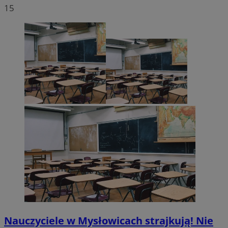
15
__eoi
.m-ce.pl
mc
1 rok 1 miesi
Quality Unit LLC
openstat_rwj63gnvkvuh0j6uty938hedXs0jcf
.openstat.eu
.quantserve.com
x
.advolve.io
sa-user-id-v2
1 rok
StackAdapt
.srv.stackadapt.com
OAID
OpenX Technologies
Inc.
reklama.silnet.pl
Nauczyciele w Mysłowicach strajkują! Nie