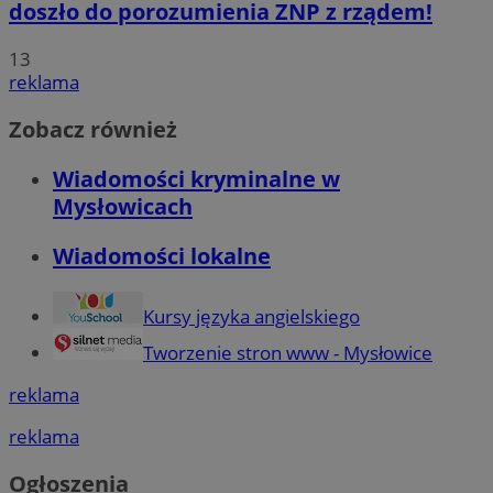
doszło do porozumienia ZNP z rządem!
g
1 rok
Eventbrite Inc.
13
.creativecdn.com
reklama
Zobacz również
sa-user-id-v3
StackAdapt
.srv.stackadapt.com
Wiadomości kryminalne w
Mysłowicach
Wiadomości lokalne
tuuid
.360yield.com
2 miesiące 4
tygodnie
Kursy języka angielskiego
Tworzenie stron www - Mysłowice
reklama
_clsk
Microsoft
bcookie
1 rok
Microsoft Corporation
m-ce.pl
.linkedin.com
reklama
Ogłoszenia