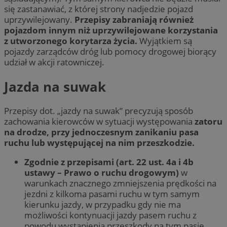
się zastanawiać, z której strony nadjedzie pojazd
uprzywilejowany.
Przepisy zabraniają również
pojazdom innym niż uprzywilejowane korzystania
z utworzonego korytarza życia.
Wyjątkiem są
pojazdy zarządców dróg lub pomocy drogowej biorący
udział w akcji ratowniczej.
Jazda na suwak
Przepisy dot. „jazdy na suwak” precyzują sposób
zachowania kierowców w sytuacji występowania
zatoru
na drodze, przy jednoczesnym zanikaniu pasa
ruchu lub występującej na nim przeszkodzie.
Zgodnie z przepisami (art. 22 ust. 4a i 4b
ustawy – Prawo o ruchu drogowym)
w
warunkach znacznego zmniejszenia prędkości na
jezdni z kilkoma pasami ruchu w tym samym
kierunku jazdy, w przypadku gdy nie ma
możliwości kontynuacji jazdy pasem ruchu z
powodu wystąpienia przeszkody na tym pasie