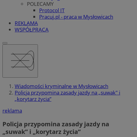
POLECAMY
Protocol IT
Pracuj.pl - praca w Mysłowicach
REKLAMA
WSPÓŁPRACA
Wiadomości kryminalne w Mysłowicach
Policja przypomina zasady jazdy na „suwak" i
„korytarz życia”
reklama
Policja przypomina zasady jazdy na
„suwak” i „korytarz życia”