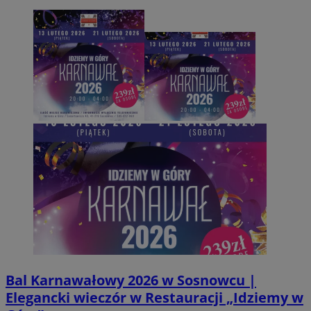
sa-user-id-v2
1 rok
StackAdapt
sync.srv.stackadapt.com
_clsk
tuuid
.bidswitch.net
Microsoft
1 rok
.m-ce.pl
Bal Karnawałowy 2026 w Sosnowcu |
Elegancki wieczór w Restauracji „Idziemy w