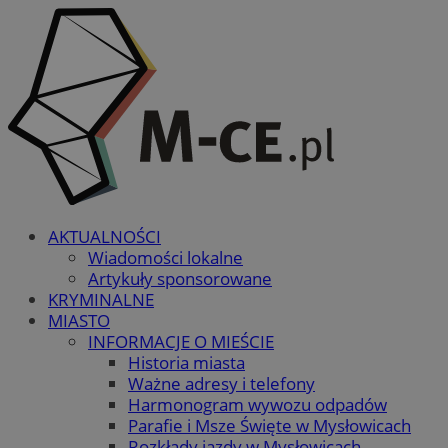
AKTUALNOŚCI
Wiadomości lokalne
Artykuły sponsorowane
KRYMINALNE
MIASTO
INFORMACJE O MIEŚCIE
Historia miasta
Ważne adresy i telefony
Harmonogram wywozu odpadów
Parafie i Msze Święte w Mysłowicach
Rozkłady jazdy w Mysłowicach