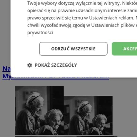
Twoje wybory dotyczą wyłącznie tej witryny. Niekt
opierać się na prawnie uzasadnionym interesie zami
prawo sprzeciwić się temu w
Ustawieniach reklam
.
chwili wycofać swoją zgodę w
Ustawieniach plików 
prywatności
ODRZUĆ WSZYSTKIE
AKCEP
POKAŻ SZCZEGÓŁY
Nawet 42 tys. zł na własną firmę w
Mysłowicach. PUP rusza z naborem
Niezbędne
Wydajność
Targetowani
Niesklasyfikowane