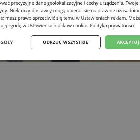
wać precyzyjne dane geolokalizacyjne i cechy urządzenia. Twoje
tryny. Niektórzy dostawcy mogą opierać się na prawnie uzasadnio
ie; masz prawo sprzeciwić się temu w
Ustawieniach reklam
. Może
woją zgodę w
Ustawieniach plików cookie
.
Polityka prywatności
EGÓŁY
ODRZUĆ WSZYSTKIE
AKCEPTUJ
Wydajność
Targetowanie
Funkcjonalność
Ni
ezbędne
Wydajność
Targetowanie
Funkcjonalność
Niesklasyfikow
ie umożliwiają korzystanie z podstawowych funkcji strony internetowej, takich jak log
Bez niezbędnych plików cookie nie można prawidłowo korzystać ze strony internetowe
Okres
Provider
/
Domena
Opis
przechowywania