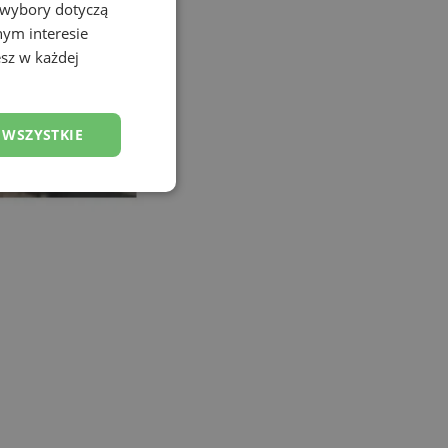
 wybory dotyczą
nym interesie
sz w każdej
 WSZYSTKIE
esklasyfikowane
ane
owanie użytkownika i
j.