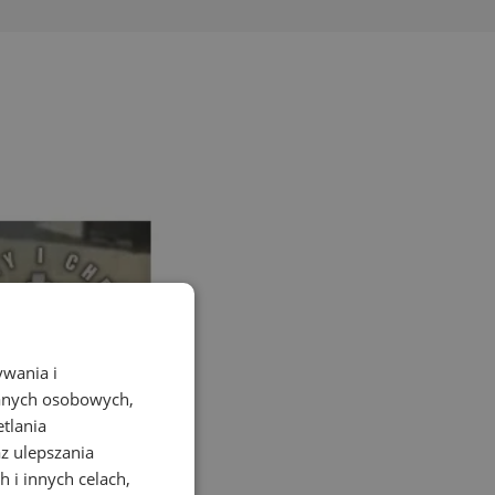
ywania i
danych osobowych,
etlania
az ulepszania
 i innych celach,