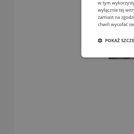
w tym wykorzysty
wyłącznie tej wi
zamiast na zgodz
chwili wycofać s
POKAŻ SZCZ
Niezbędne
Ni
Niezbędne pliki cook
zarządzanie kontem. 
Nazwa