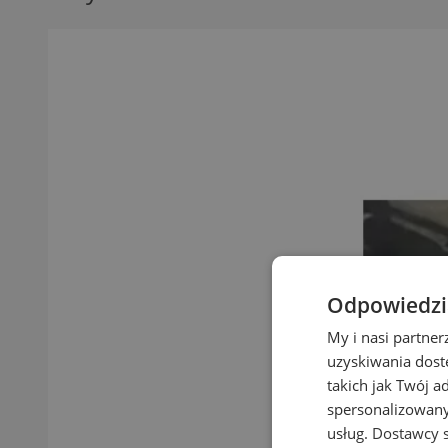
Odpowiedzia
My i nasi partne
uzyskiwania dost
takich jak Twój a
spersonalizowanyc
usług.
Dostawcy s