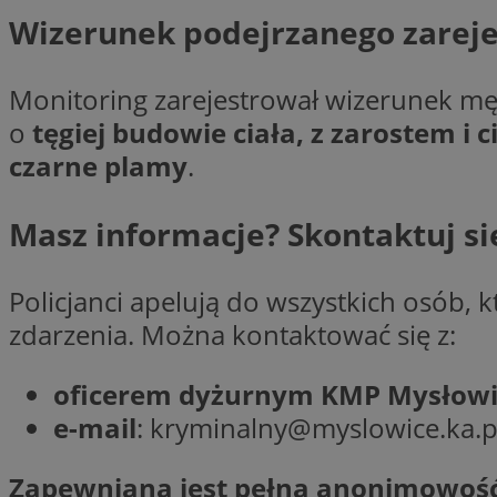
__cf_bm
Wizerunek podejrzanego zarej
VISITOR_PRIVACY_
Monitoring zarejestrował wizerunek męż
o
tęgiej budowie ciała, z zarostem i
czarne plamy
.
Masz informacje? Skontaktuj się
Nazwa
Pro
Policjanci apelują do wszystkich osób,
Nazwa
Nazwa
Do
Nazwa
openstat_gid
zdarzenia. Można kontaktować się z:
sa-user-id-v3
google_push
.bi
WMF-Uniq
TDID
oficerem dyżurnym KMP Mysłowi
ustat_Xer121962iw
openstat_cwX7xx1t
e-mail
:
kryminalny@myslowice.ka.po
ADK_EX_11
tt_viewer
Zapewniana jest pełna anonimowoś
c
__mguid_