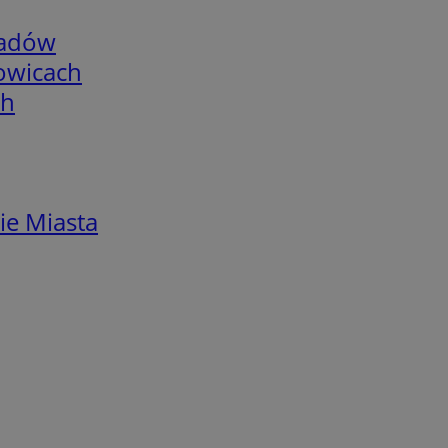
adów
łowicach
ch
ie Miasta