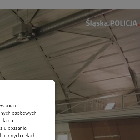
ywania i
danych osobowych,
etlania
az ulepszania
 i innych celach,