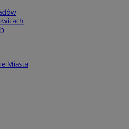
adów
łowicach
ch
ie Miasta