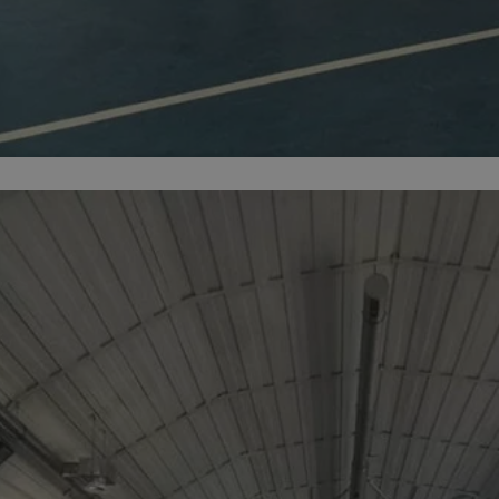
m-ce.pl
1 rok
Ten plik cookie przechowuje id
m-ce.pl
1 rok
Ten plik cookie przechowuje id
m-ce.pl
1 rok
Ten plik cookie przechowuje id
.rfihub.com
Sesja
Ten plik cookie jest używany
zgody użytkownika w odniesie
śledzenia. Zazwyczaj rejestruj
zdecydował się na usługi śledz
5 miesięcy 4
Służy do przechowywania zgod
LinkedIn
tygodnie
używanie plików cookie do in
Corporation
.linkedin.com
1 rok
Do przechowywania unikalnego
Simplifi Holdings
sesji.
Inc.
.simpli.fi
Sesja
Rejestruje, który klaster serw
NGINX Inc.
gościa. Jest to używane w kont
Google Privacy Policy
bh.contextweb.com
równoważenia obciążenia w ce
doświadczenia użytkownika.
nt
1 rok
Ten plik cookie jest używany p
CookieScript
Script.com do zapamiętywania 
m-ce.pl
dotyczących zgody użytkownika
Jest to konieczne, aby baner c
Script.com działał poprawnie.