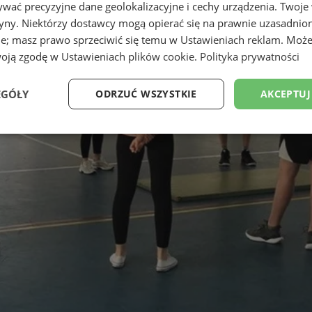
wać precyzyjne dane geolokalizacyjne i cechy urządzenia. Twoje
tryny. Niektórzy dostawcy mogą opierać się na prawnie uzasadnio
ie; masz prawo sprzeciwić się temu w
Ustawieniach reklam
. Może
woją zgodę w
Ustawieniach plików cookie
.
Polityka prywatności
EGÓŁY
ODRZUĆ WSZYSTKIE
AKCEPTUJ
Wydajność
Targetowanie
Funkcjonalność
Ni
ezbędne
Wydajność
Targetowanie
Funkcjonalność
Niesklasyfikow
ie umożliwiają korzystanie z podstawowych funkcji strony internetowej, takich jak log
Bez niezbędnych plików cookie nie można prawidłowo korzystać ze strony internetowe
Okres
Provider
/
Domena
Opis
przechowywania