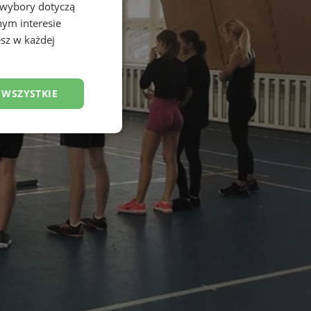
 wybory dotyczą
nym interesie
sz w każdej
 WSZYSTKIE
esklasyfikowane
ane
owanie użytkownika i
j.