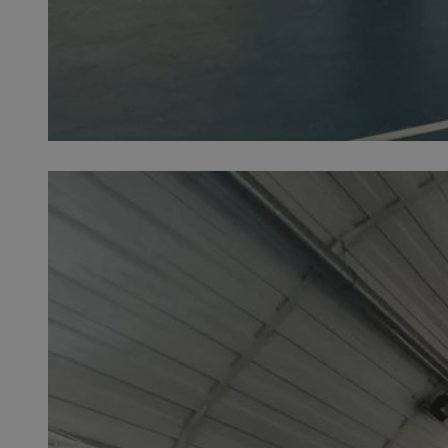
SessID
QeSessID
MvSessID
euds
li_gc
suid
INGRESSCOOKIE
CookieScriptConse