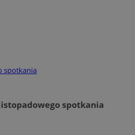
o spotkania
n listopadowego spotkania