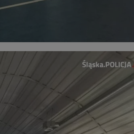
entyfikator sesji.
entyfikator sesji.
entyfikator sesji.
 do przechowywania
niu do usług
e, czy użytkownik
enia lub reklamy.
y gościa na
nych celów
 identyfikatora
erów obsługuje
ekście
lu optymalizacji
rzez usługę Cookie-
preferencji
 na pliki cookie.
ookie Cookie-