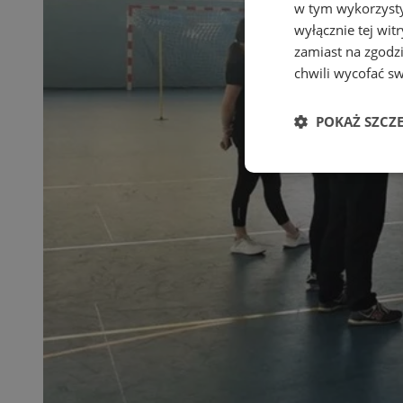
w tym wykorzysty
wyłącznie tej wi
zamiast na zgodz
chwili wycofać s
POKAŻ SZCZ
Niezbędne
Ni
Niezbędne pliki cook
zarządzanie kontem. 
Nazwa