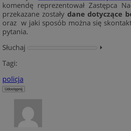
__cf_bm
komendę reprezentował Zastępca Nacz
przekazane zostały
dane dotyczące b
oraz w jaki sposób można się skontak
VISITOR_PRIVACY_
pytania.
Słuchaj
⏵︎
Tagi:
Nazwa
Pro
policja
Nazwa
Nazwa
Do
Nazwa
openstat_gid
Udostępnij
sa-user-id-v3
google_push
.bi
WMF-Uniq
TDID
ustat_Xer121962iw
openstat_cwX7xx1t
ADK_EX_11
tt_viewer
c
__mguid_