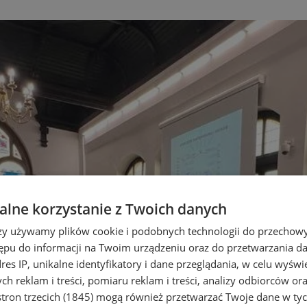
lne korzystanie z Twoich danych
rzy używamy plików cookie i podobnych technologii do przechow
ępu do informacji na Twoim urządzeniu oraz do przetwarzania 
dres IP, unikalne identyfikatory i dane przeglądania, w celu wyświ
h reklam i treści, pomiaru reklam i treści, analizy odbiorców or
tron trzecich (1845)
mogą również przetwarzać Twoje dane w tych