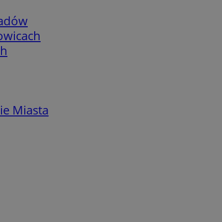
adów
łowicach
ch
ie Miasta