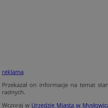
SessID
QeSessID
MvSessID
euds
li_gc
suid
reklama
INGRESSCOOKIE
Przekazał on informacje na temat sta
CookieScriptConse
radnych.
Wczoraj w
Urzędzie Miasta w Mysłowic