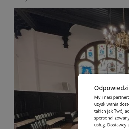
Odpowiedzia
My i nasi partne
uzyskiwania dost
takich jak Twój a
spersonalizowanyc
usług.
Dostawcy s