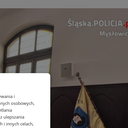
ywania i
danych osobowych,
etlania
az ulepszania
 i innych celach,