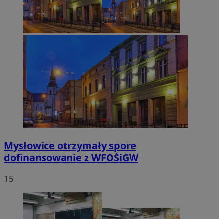
Mysłowice otrzymały spore
dofinansowanie z WFOŚiGW
15