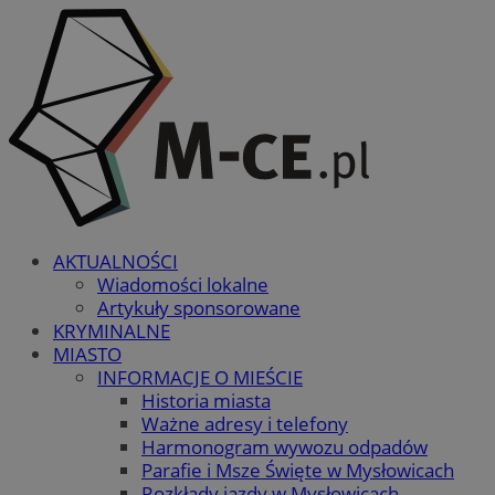
AKTUALNOŚCI
Wiadomości lokalne
Artykuły sponsorowane
KRYMINALNE
MIASTO
INFORMACJE O MIEŚCIE
Historia miasta
Ważne adresy i telefony
Harmonogram wywozu odpadów
Parafie i Msze Święte w Mysłowicach
Rozkłady jazdy w Mysłowicach