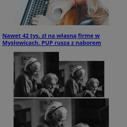
Nawet 42 tys. zł na własną firmę w
Mysłowicach. PUP rusza z naborem