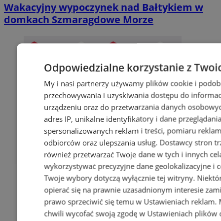
Wakacyjny wypoczynek nad Bałtykiem w
domkach Szmaragdowe Morze
Odpowiedzialne korzystanie z Twoi
My i nasi partnerzy używamy plików cookie i podob
przechowywania i uzyskiwania dostępu do informac
urządzeniu oraz do przetwarzania danych osobowych
adres IP, unikalne identyfikatory i dane przeglądani
spersonalizowanych reklam i treści, pomiaru reklam i
odbiorców oraz ulepszania usług.
Dostawcy stron tr
również przetwarzać Twoje dane w tych i innych cel
wykorzystywać precyzyjne dane geolokalizacyjne i c
Twoje wybory dotyczą wyłącznie tej witryny. Niekt
opierać się na prawnie uzasadnionym interesie zami
prawo sprzeciwić się temu w
Ustawieniach reklam
.
chwili wycofać swoją zgodę w
Ustawieniach plików 