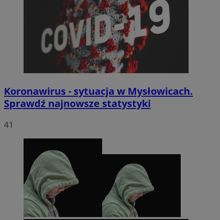
Koronawirus - sytuacja w Mysłowicach.
Sprawdź najnowsze statystyki
41