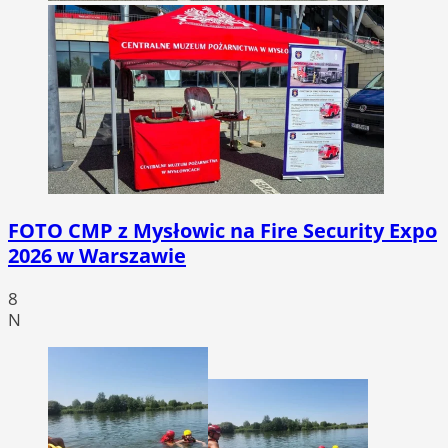
FOTO
CMP z Mysłowic na Fire Security Expo
2026 w Warszawie
8
N