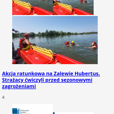
Akcja ratunkowa na Zalewie Hubertus.
Strażacy ćwiczyli przed sezonowymi
zagrożeniami
4