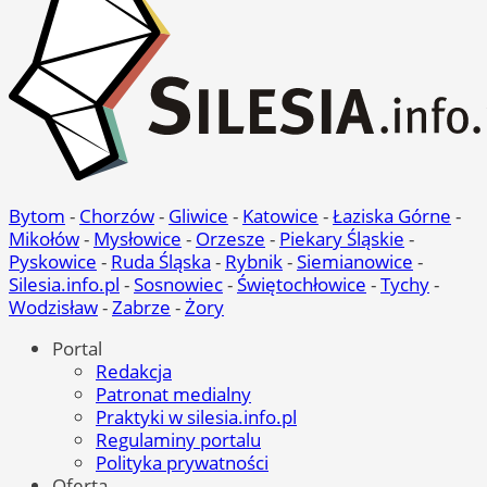
Bytom
-
Chorzów
-
Gliwice
-
Katowice
-
Łaziska Górne
-
Mikołów
-
Mysłowice
-
Orzesze
-
Piekary Śląskie
-
Pyskowice
-
Ruda Śląska
-
Rybnik
-
Siemianowice
-
Silesia.info.pl
-
Sosnowiec
-
Świętochłowice
-
Tychy
-
Wodzisław
-
Zabrze
-
Żory
Portal
Redakcja
Patronat medialny
Praktyki w silesia.info.pl
Regulaminy portalu
Polityka prywatności
Oferta