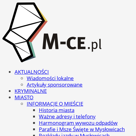
AKTUALNOŚCI
Wiadomości lokalne
Artykuły sponsorowane
KRYMINALNE
MIASTO
INFORMACJE O MIEŚCIE
Historia miasta
Ważne adresy i telefony
Harmonogram wywozu odpadów
Parafie i Msze Święte w Mysłowicach
Rozkłady jazdy w Mysłowicach