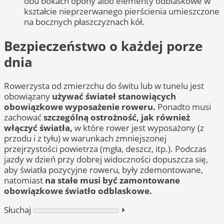
obu bokach opony albo elementy odblaskowe w
kształcie nieprzerwanego pierścienia umieszczone
na bocznych płaszczyznach kół.
Bezpieczeństwo o każdej porze
dnia
Rowerzysta od zmierzchu do świtu lub w tunelu jest
obowiązany
używać świateł stanowiących
obowiązkowe wyposażenie roweru.
Ponadto musi
zachować
szczególną ostrożność, jak również
włączyć światła,
w które rower jest wyposażony (z
przodu i z tyłu) w warunkach zmniejszonej
przejrzystości powietrza (mgła, deszcz, itp.). Podczas
jazdy w dzień przy dobrej widoczności dopuszcza się,
aby światła pozycyjne roweru, były zdemontowane,
natomiast
na stałe musi być zamontowane
obowiązkowe światło odblaskowe.
Słuchaj
⏵︎