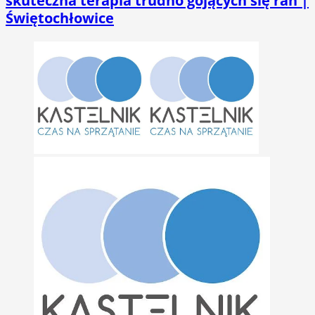
skuteczna terapia trudno gojących się ran |
Świętochłowice