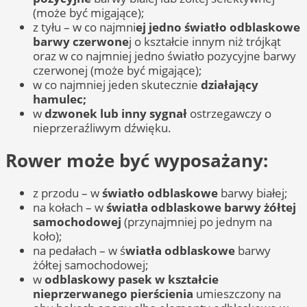
(może być migające);
z tyłu – w co najmni
ej jedno światło odblaskowe
barwy czerwone
j o kształcie innym niż trójkąt
oraz w co najmniej jedno światło pozycyjne barwy
czerwonej (może być migające);
w co najmniej jeden skutecznie
działający
hamulec;
w
dzwonek lub inny sygnał
ostrzegawczy o
nieprzeraźliwym dźwięku.
Rower może być wyposażany:
z przodu – w
światło odblaskowe
barwy białej;
na kołach – w
światła odblaskowe barwy żółtej
samochodowej
(przynajmniej po jednym na
koło);
na pedałach – w ś
wiatła odblaskowe
barwy
żółtej samochodowej;
w
odblaskowy pasek w kształcie
nieprzerwanego pierścienia
umieszczony na