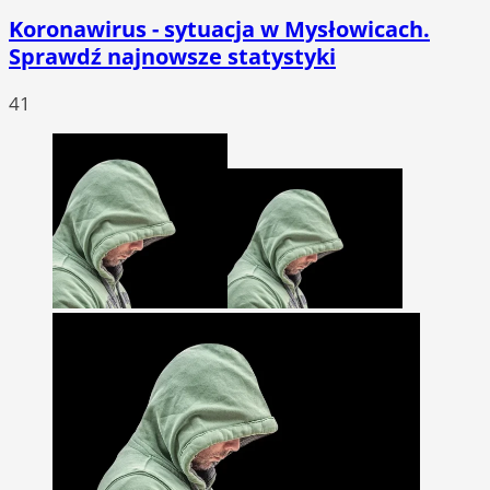
Koronawirus - sytuacja w Mysłowicach.
Sprawdź najnowsze statystyki
41