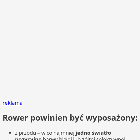
reklama
Rower powinien być wyposażony:
z przodu – w co najmniej
jedno światło
pozycyjne
barwy białej lub żółtej selektywnej