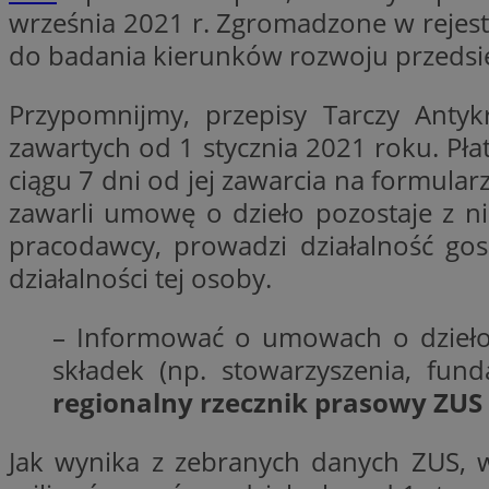
__cf_bm
września 2021 r. Zgromadzone w rejest
do badania kierunków rozwoju przedsi
VISITOR_PRIVACY_
Przypomnijmy, przepisy Tarczy Ant
zawartych od 1 stycznia 2021 roku. Pła
ciągu 7 dni od jej zawarcia na formular
zawarli umowę o dzieło pozostaje z 
pracodawcy, prowadzi działalność go
działalności tej osoby.
Nazwa
Pro
Nazwa
Nazwa
Do
Nazwa
openstat_gid
– Informować o umowach o dzieło n
sa-user-id-v3
google_push
.bi
WMF-Uniq
TDID
składek (np. stowarzyszenia, fun
ustat_Xer121962iw
regionalny rzecznik prasowy ZUS
openstat_cwX7xx1t
ADK_EX_11
tt_viewer
Jak wynika z zebranych danych ZUS, 
c
__mguid_