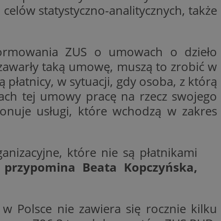
niania ludzi i
elów statystyczno-analitycznych, także
trony internetowej,
e ważnych raportów
ryny internetowej.
nformacje o zgodzie
ncjach dotyczących
nformowania ZUS o umowach o dzieło
ia z witryny.
olityki prywatności
e zawarły taką umowę, muszą to zrobić w
ich przestrzeganie
temu użytkownik nie
woich preferencji,
płatnicy, w sytuacji, gdy osoba, z którą
 z regulacjami
ach tej umowy pracę na rzecz swojego
onuje usługi, które wchodzą w zakres
nizacyjne, które nie są płatnikami
 i przechowywania
 służy do
iadomień push do
formacji na temat
o tym, w jaki
–
przypomina Beata Kopczyńska,
edzających ze stroną
ta ze strony
st on zazwyczaj
y, które użytkownik
elów śledzenia i
iedzeniem tej
 poprawy
użytkownika i
ryny.
_viewer”, aby pomóc
Polsce nie zawiera się rocznie kilku
óre widzisz w
 służy do
kie jest używany do
ęstotliwości
 identyfikacji