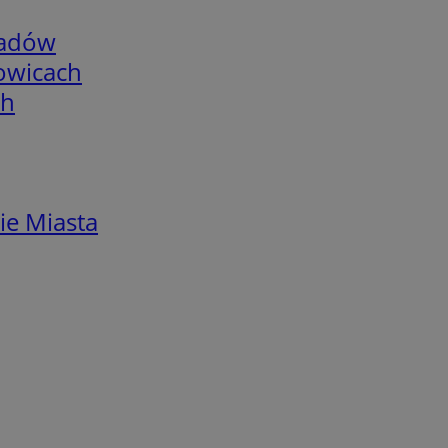
adów
łowicach
ch
ie Miasta