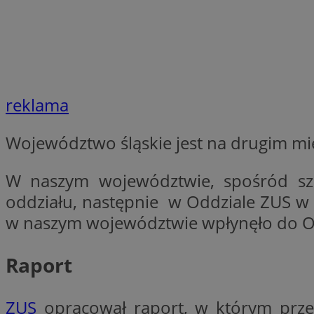
SessID
QeSessID
MvSessID
euds
reklama
li_gc
Województwo śląskie jest na drugim mi
suid
W naszym województwie, spośród sz
oddziału, następnie w Oddziale ZUS w Z
INGRESSCOOKIE
w naszym województwie wpłynęło do O
CookieScriptConse
Raport
ZUS
opracował raport, w którym prz