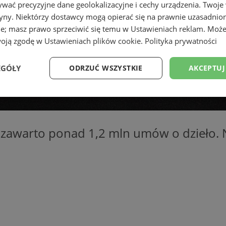
wać precyzyjne dane geolokalizacyjne i cechy urządzenia. Twoje
tryny. Niektórzy dostawcy mogą opierać się na prawnie uzasadnio
ie; masz prawo sprzeciwić się temu w
Ustawieniach reklam
. Może
woją zgodę w
Ustawieniach plików cookie
.
Polityka prywatności
EGÓŁY
ODRZUĆ WSZYSTKIE
AKCEPTUJ
Wydajność
Targetowanie
Funkcjonalność
Ni
 zawarto ponad 1,2 mln umów o dzieło. N
ezbędne
Wydajność
Targetowanie
Funkcjonalność
Niesklasyfikow
ie umożliwiają korzystanie z podstawowych funkcji strony internetowej, takich jak log
Bez niezbędnych plików cookie nie można prawidłowo korzystać ze strony internetowe
Okres
Provider
/
Domena
Opis
przechowywania