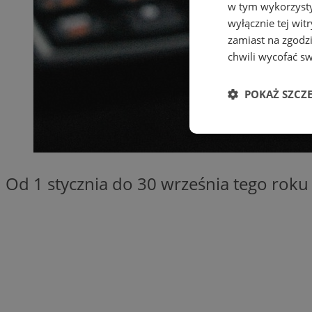
w tym wykorzysty
wyłącznie tej wi
zamiast na zgodz
chwili wycofać s
POKAŻ SZCZ
Niezbędne
Od 1 stycznia do 30 września tego roku
Ni
Niezbędne pliki cook
zarządzanie kontem. 
Nazwa