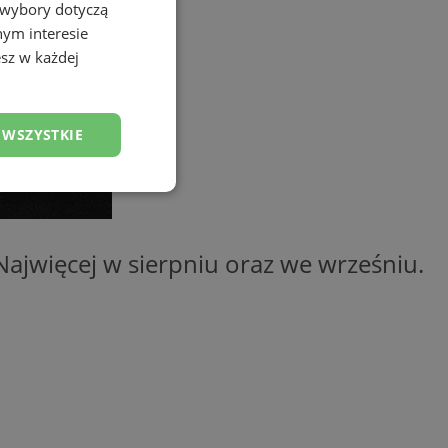
 wybory dotyczą
nym interesie
sz w każdej
 WSZYSTKIE
esklasyfikowane
ajwięcej w sierpniu oraz we wrześniu.
ane
owanie użytkownika i
j.