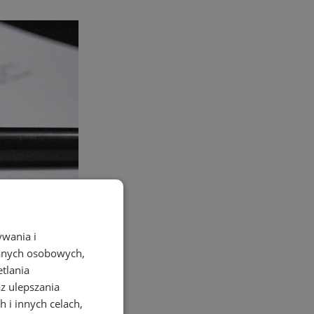
ywania i
danych osobowych,
etlania
az ulepszania
 i innych celach,