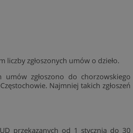
entyfikator sesji.
entyfikator sesji.
entyfikator sesji.
 do przechowywania
niu do usług
e, czy użytkownik
enia lub reklamy.
y gościa na
nych celów
m liczby zgłoszonych umów o dzieło.
 identyfikatora
ch umów zgłoszono do chorzowskiego
 Częstochowie. Najmniej takich zgłoszeń
erów obsługuje
ekście
lu optymalizacji
rzez usługę Cookie-
preferencji
 na pliki cookie.
ookie Cookie-
UD przekazanych od 1 stycznia do 30