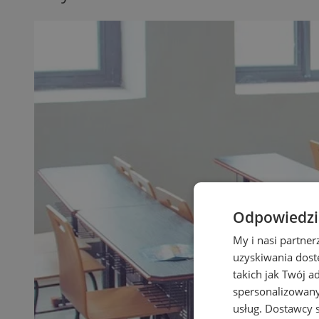
Odpowiedzia
My i nasi partne
uzyskiwania dost
takich jak Twój a
spersonalizowanyc
usług.
Dostawcy s