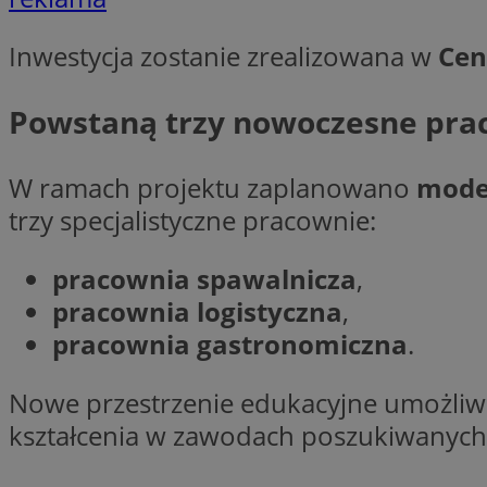
__cf_bm
Inwestycja zostanie zrealizowana w
Cen
VISITOR_PRIVACY_
Powstaną trzy nowoczesne pra
W ramach projektu zaplanowano
moder
trzy specjalistyczne pracownie:
pracownia spawalnicza
,
Nazwa
Pro
Nazwa
Nazwa
Do
pracownia logistyczna
,
Nazwa
openstat_gid
sa-user-id-v3
google_push
.bi
pracownia gastronomiczna
.
WMF-Uniq
TDID
ustat_Xer121962iw
Nowe przestrzenie edukacyjne umożli
openstat_cwX7xx1t
kształcenia w zawodach poszukiwanych 
ADK_EX_11
tt_viewer
c
__mguid_