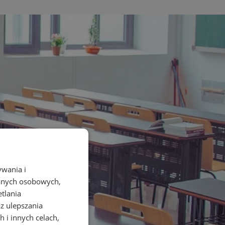
ywania i
danych osobowych,
etlania
az ulepszania
 i innych celach,