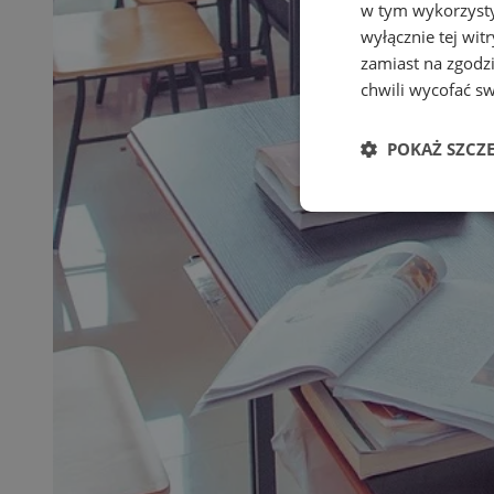
w tym wykorzysty
wyłącznie tej wi
zamiast na zgodz
chwili wycofać s
POKAŻ SZCZ
Niezbędne
Ni
Niezbędne pliki cook
zarządzanie kontem. 
Nazwa