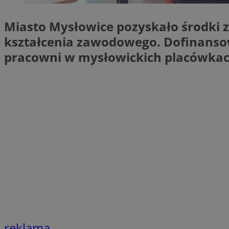
SessID
Miasto Mysłowice pozyskało środki z
QeSessID
kształcenia zawodowego. Dofinansow
MvSessID
pracowni w mysłowickich placówka
euds
li_gc
suid
INGRESSCOOKIE
CookieScriptConse
reklama