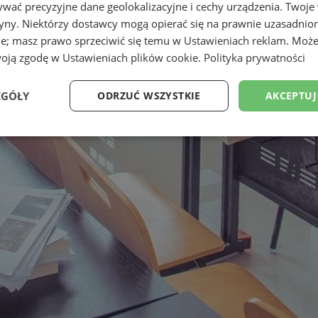
wać precyzyjne dane geolokalizacyjne i cechy urządzenia. Twoje
tryny. Niektórzy dostawcy mogą opierać się na prawnie uzasadnio
ie; masz prawo sprzeciwić się temu w
Ustawieniach reklam
. Może
woją zgodę w
Ustawieniach plików cookie
.
Polityka prywatności
EGÓŁY
ODRZUĆ WSZYSTKIE
AKCEPTUJ
Wydajność
Targetowanie
Funkcjonalność
Ni
ezbędne
Wydajność
Targetowanie
Funkcjonalność
Niesklasyfikow
ie umożliwiają korzystanie z podstawowych funkcji strony internetowej, takich jak log
Bez niezbędnych plików cookie nie można prawidłowo korzystać ze strony internetowe
Okres
Provider
/
Domena
Opis
przechowywania