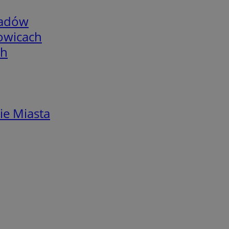
adów
łowicach
ch
ie Miasta