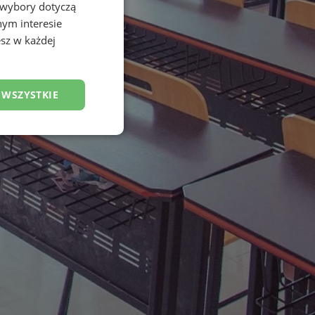
 wybory dotyczą
nym interesie
sz w każdej
 WSZYSTKIE
esklasyfikowane
ane
owanie użytkownika i
j.