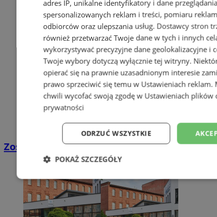
adres IP, unikalne identyfikatory i dane przeglądani
spersonalizowanych reklam i treści, pomiaru reklam i
odbiorców oraz ulepszania usług.
Dostawcy stron tr
również przetwarzać Twoje dane w tych i innych cel
wykorzystywać precyzyjne dane geolokalizacyjne i c
Twoje wybory dotyczą wyłącznie tej witryny. Niekt
opierać się na prawnie uzasadnionym interesie zami
prawo sprzeciwić się temu w
Ustawieniach reklam
.
chwili wycofać swoją zgodę w
Ustawieniach plików 
prywatności
ODRZUĆ WSZYSTKIE
AKCEP
Zostań kierowcą w DPD
POKAŻ SZCZEGÓŁY
Niezbędne
Wydajność
Targetowani