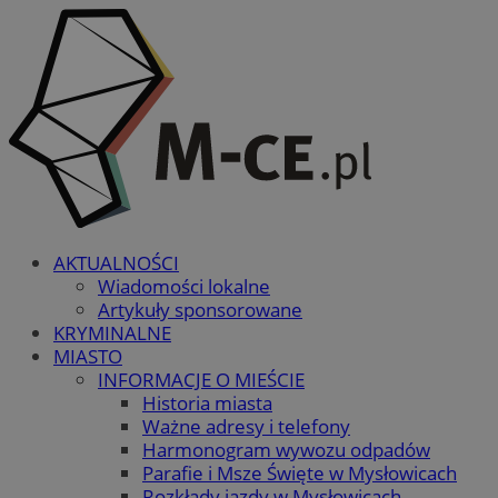
AKTUALNOŚCI
Wiadomości lokalne
Artykuły sponsorowane
KRYMINALNE
MIASTO
INFORMACJE O MIEŚCIE
Historia miasta
Ważne adresy i telefony
Harmonogram wywozu odpadów
Parafie i Msze Święte w Mysłowicach
Rozkłady jazdy w Mysłowicach