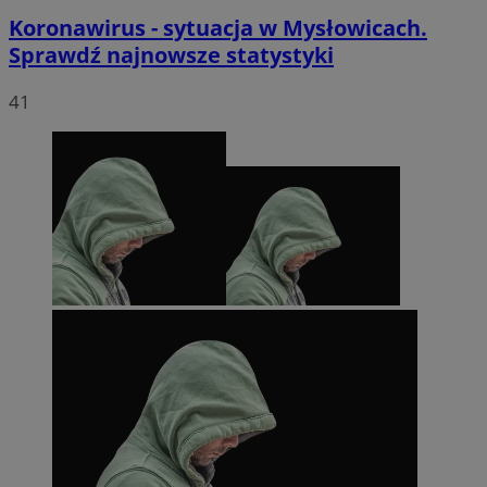
Koronawirus - sytuacja w Mysłowicach.
Sprawdź najnowsze statystyki
41