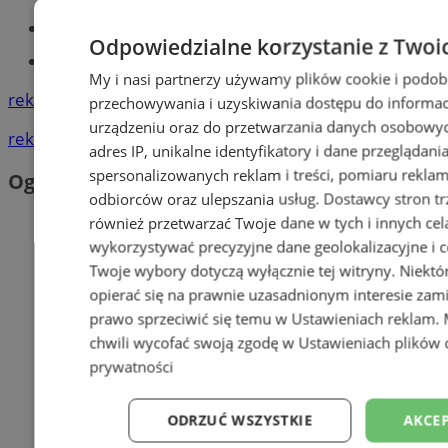
Kursy języka angielskiego
Odpowiedzialne korzystanie z Twoi
Tworzenie stron www - Mysłowice
My i nasi partnerzy używamy plików cookie i podob
reklama
przechowywania i uzyskiwania dostępu do informac
urządzeniu oraz do przetwarzania danych osobowych
reklama
adres IP, unikalne identyfikatory i dane przeglądani
spersonalizowanych reklam i treści, pomiaru reklam i
Ogłoszenia
odbiorców oraz ulepszania usług.
Dostawcy stron tr
również przetwarzać Twoje dane w tych i innych cel
wykorzystywać precyzyjne dane geolokalizacyjne i c
Twoje wybory dotyczą wyłącznie tej witryny. Niekt
opierać się na prawnie uzasadnionym interesie zami
prawo sprzeciwić się temu w
Ustawieniach reklam
.
chwili wycofać swoją zgodę w
Ustawieniach plików 
prywatności
ODRZUĆ WSZYSTKIE
AKCEP