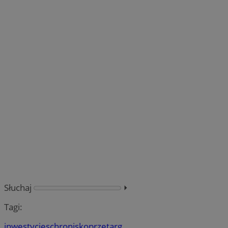
Słuchaj
⏵︎
Tagi:
inwestycje
schronisko
przetarg