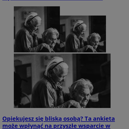
Opiekujesz się bliską osobą? Ta ankieta
może wpłynąć na przyszłe wsparcie w