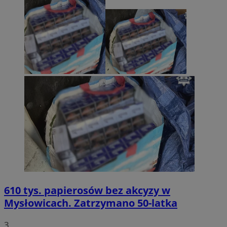
610 tys. papierosów bez akcyzy w
Mysłowicach. Zatrzymano 50-latka
3