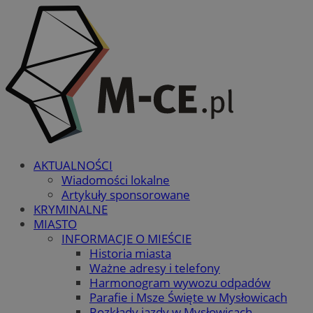
AKTUALNOŚCI
Wiadomości lokalne
Artykuły sponsorowane
KRYMINALNE
MIASTO
INFORMACJE O MIEŚCIE
Historia miasta
Ważne adresy i telefony
Harmonogram wywozu odpadów
Parafie i Msze Święte w Mysłowicach
Rozkłady jazdy w Mysłowicach