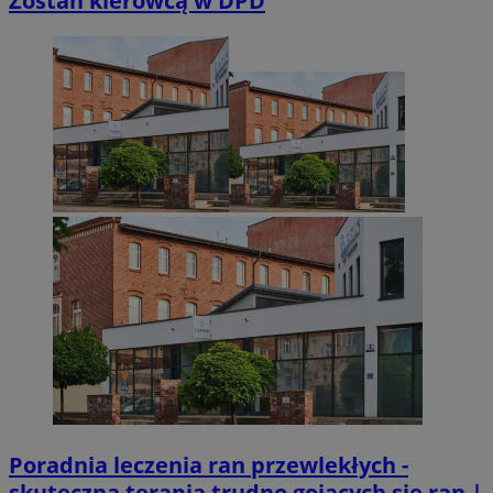
Zostań kierowcą w DPD
suid
1 r
Simplifi Holdings
Inc.
.simpli.fi
INGRESSCOOKIE
Ses
NGINX Inc.
bh.contextweb.com
CookieScriptConsent
1 r
CookieScript
m-ce.pl
Poradnia leczenia ran przewlekłych -
skuteczna terapia trudno gojących się ran |