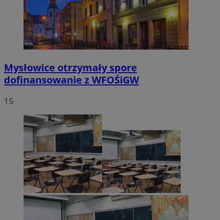
Mysłowice otrzymały spore
dofinansowanie z WFOŚiGW
15