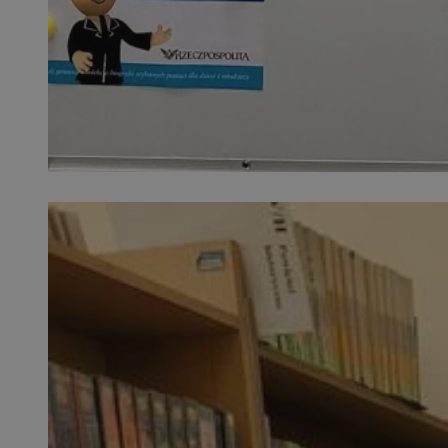
SessID
QeSessID
MvSessID
euds
li_gc
suid
INGRESSCOOKIE
CookieScriptConse