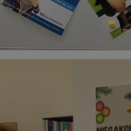
m-ce.pl
1 rok
Ten plik cookie przechowuje id
m-ce.pl
1 rok
Ten plik cookie przechowuje id
m-ce.pl
1 rok
Ten plik cookie przechowuje id
.rfihub.com
Sesja
Ten plik cookie jest używany
zgody użytkownika w odniesie
śledzenia. Zazwyczaj rejestruj
zdecydował się na usługi śledz
5 miesięcy 4
Służy do przechowywania zgod
LinkedIn
tygodnie
używanie plików cookie do in
Corporation
.linkedin.com
1 rok
Do przechowywania unikalnego
Simplifi Holdings
sesji.
Inc.
.simpli.fi
Sesja
Rejestruje, który klaster serw
NGINX Inc.
gościa. Jest to używane w kont
Google Privacy Policy
bh.contextweb.com
równoważenia obciążenia w ce
doświadczenia użytkownika.
nt
1 rok
Ten plik cookie jest używany p
CookieScript
Script.com do zapamiętywania 
m-ce.pl
dotyczących zgody użytkownika
Jest to konieczne, aby baner c
Script.com działał poprawnie.