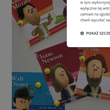
w tym wykorzysty
wyłącznie tej wi
zamiast na zgodz
chwili wycofać s
POKAŻ SZCZ
Niezbędne
Ni
Niezbędne pliki cook
zarządzanie kontem. 
Nazwa