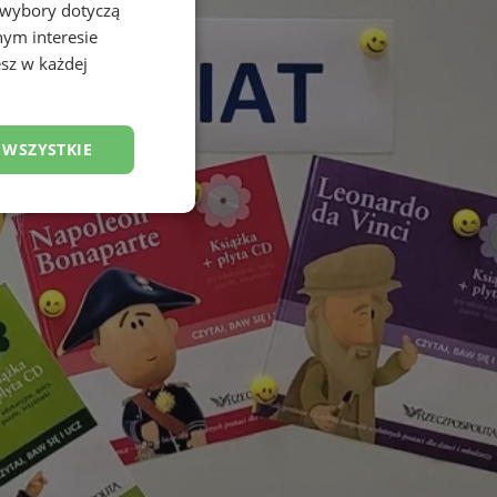
 wybory dotyczą
nym interesie
sz w każdej
 WSZYSTKIE
esklasyfikowane
ane
owanie użytkownika i
j.