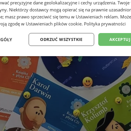
wać precyzyjne dane geolokalizacyjne i cechy urządzenia. Twoje
tryny. Niektórzy dostawcy mogą opierać się na prawnie uzasadnio
ie; masz prawo sprzeciwić się temu w
Ustawieniach reklam
. Może
woją zgodę w
Ustawieniach plików cookie
.
Polityka prywatności
EGÓŁY
ODRZUĆ WSZYSTKIE
AKCEPTUJ
Wydajność
Targetowanie
Funkcjonalność
Ni
ezbędne
Wydajność
Targetowanie
Funkcjonalność
Niesklasyfikow
ie umożliwiają korzystanie z podstawowych funkcji strony internetowej, takich jak log
Bez niezbędnych plików cookie nie można prawidłowo korzystać ze strony internetowe
Okres
Provider
/
Domena
Opis
przechowywania