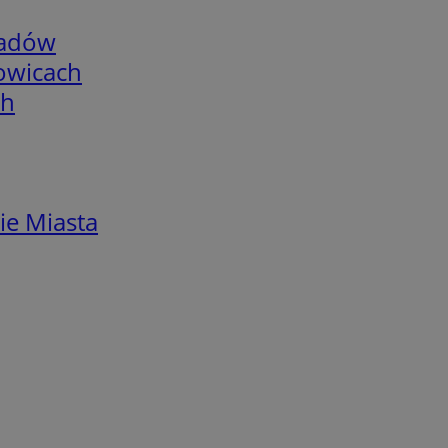
adów
łowicach
ch
ie Miasta