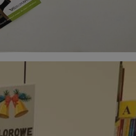
entyfikator sesji.
entyfikator sesji.
entyfikator sesji.
 do przechowywania
niu do usług
e, czy użytkownik
enia lub reklamy.
y gościa na
nych celów
 identyfikatora
erów obsługuje
ekście
lu optymalizacji
rzez usługę Cookie-
preferencji
 na pliki cookie.
ookie Cookie-