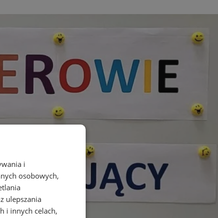
ywania i
danych osobowych,
etlania
az ulepszania
 i innych celach,