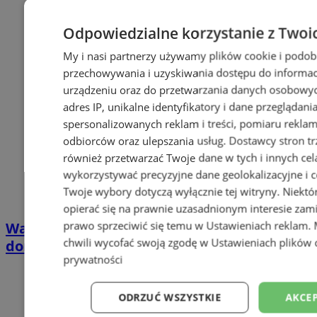
Odpowiedzialne korzystanie z Twoi
My i nasi partnerzy używamy plików cookie i podob
przechowywania i uzyskiwania dostępu do informac
urządzeniu oraz do przetwarzania danych osobowych
adres IP, unikalne identyfikatory i dane przeglądani
spersonalizowanych reklam i treści, pomiaru reklam i
odbiorców oraz ulepszania usług.
Dostawcy stron tr
również przetwarzać Twoje dane w tych i innych cel
wykorzystywać precyzyjne dane geolokalizacyjne i c
Twoje wybory dotyczą wyłącznie tej witryny. Niekt
opierać się na prawnie uzasadnionym interesie zami
prawo sprzeciwić się temu w
Ustawieniach reklam
.
Wakacyjny wypoczynek nad Bałtykiem w
chwili wycofać swoją zgodę w
Ustawieniach plików 
domkach Szmaragdowe Morze
prywatności
ODRZUĆ WSZYSTKIE
AKCEP