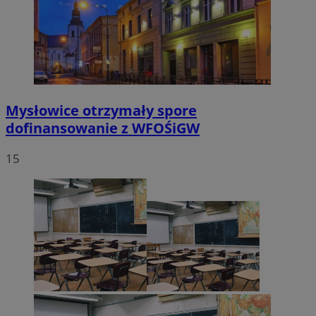
Mysłowice otrzymały spore
dofinansowanie z WFOŚiGW
15