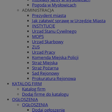
Pogoda w Mysłowicach
ADMINISTRACJA
Prezydent miasta
Jak załatwić sprawę w Urzędzie Miasta
INSTYTUCJE
Urząd Stanu Cywilnego
MOPS
Urząd Skarbowy
ZUS
Urząd Pracy
Komenda Miejska Policji
Straż Miejska
Straż Pożarna
Sąd Rejonowy
Prokuratura Rejonowa
KATALOG FIRM
Katalog firm
Dodaj firmę do katalogu
OGŁOSZENIA
OGŁOSZENIA
Dodaj ogłoszenie