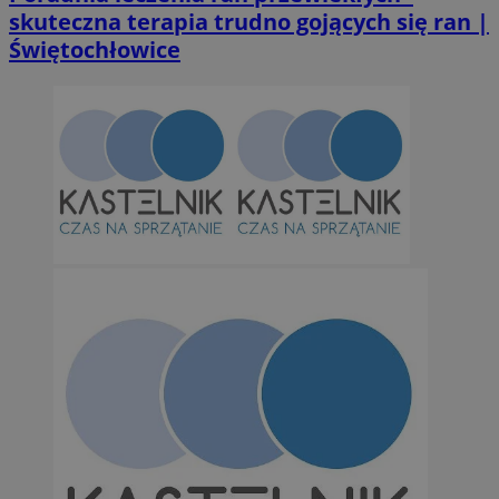
skuteczna terapia trudno gojących się ran |
Świętochłowice
suid
1 r
Simplifi Holdings
Inc.
.simpli.fi
INGRESSCOOKIE
Ses
NGINX Inc.
bh.contextweb.com
CookieScriptConsent
1 r
CookieScript
m-ce.pl