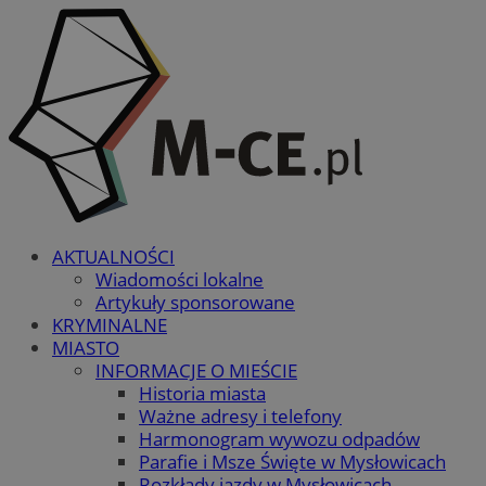
AKTUALNOŚCI
Wiadomości lokalne
Artykuły sponsorowane
KRYMINALNE
MIASTO
INFORMACJE O MIEŚCIE
Historia miasta
Ważne adresy i telefony
Harmonogram wywozu odpadów
Parafie i Msze Święte w Mysłowicach
Rozkłady jazdy w Mysłowicach