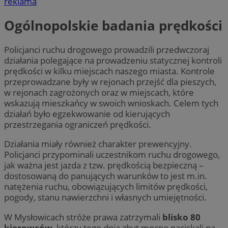
reklama
Ogólnopolskie badania prędkości
Policjanci ruchu drogowego prowadzili przedwczoraj
działania polegające na prowadzeniu statycznej kontroli
prędkości w kilku miejscach naszego miasta. Kontrole
przeprowadzane były w rejonach przejść dla pieszych,
w rejonach zagrożonych oraz w miejscach, które
wskazują mieszkańcy w swoich wnioskach. Celem tych
działań było egzekwowanie od kierujących
przestrzegania ograniczeń prędkości.
Działania miały również charakter prewencyjny.
Policjanci przypominali uczestnikom ruchu drogowego,
jak ważna jest jazda z tzw. prędkością bezpieczną –
dostosowaną do panujących warunków to jest m.in.
natężenia ruchu, obowiązujących limitów prędkości,
pogody, stanu nawierzchni i własnych umiejętności.
W Mysłowicach stróże prawa zatrzymali
blisko 80
kierowców
, którzy tego dnia zbyt mocno naciskali na