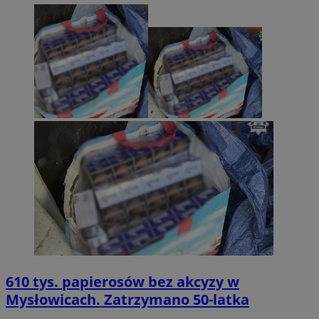
610 tys. papierosów bez akcyzy w
Mysłowicach. Zatrzymano 50-latka