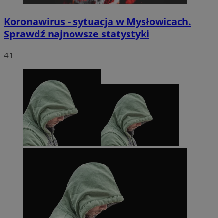
Koronawirus - sytuacja w Mysłowicach.
Sprawdź najnowsze statystyki
41