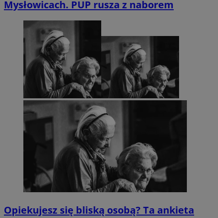
Mysłowicach. PUP rusza z naborem
Opiekujesz się bliską osobą? Ta ankieta