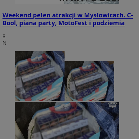
Weekend pełen atrakcji w Mysłowicach. C-
Bool, piana party, MotoFest i podziemia
8
N