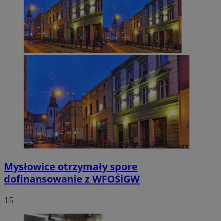
Mysłowice otrzymały spore
dofinansowanie z WFOŚiGW
15