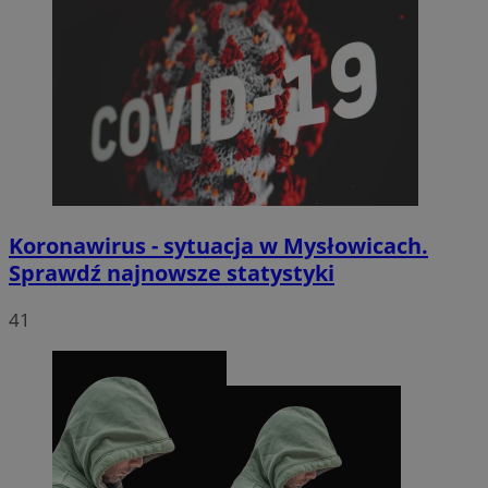
Koronawirus - sytuacja w Mysłowicach.
Sprawdź najnowsze statystyki
41