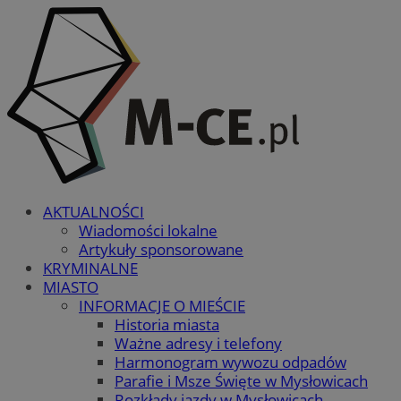
AKTUALNOŚCI
Wiadomości lokalne
Artykuły sponsorowane
KRYMINALNE
MIASTO
INFORMACJE O MIEŚCIE
Historia miasta
Ważne adresy i telefony
Harmonogram wywozu odpadów
Parafie i Msze Święte w Mysłowicach
Rozkłady jazdy w Mysłowicach