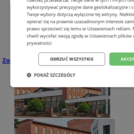
wykorzystywać precyzyjne dane geolokalizacyjne i c
Twoje wybory dotyczą wyłącznie tej witryny. Niekt
opierać się na prawnie uzasadnionym interesie zami
prawo sprzeciwić się temu w
Ustawieniach reklam
.
chwili wycofać swoją zgodę w
Ustawieniach plików 
prywatności
ODRZUĆ WSZYSTKIE
AKCEP
Zostań kierowcą w DPD
POKAŻ SZCZEGÓŁY
Niezbędne
Wydajność
Targetowani
Niesklasyfikowane