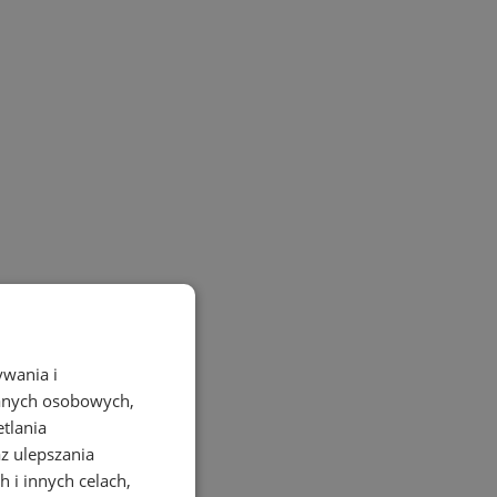
ywania i
danych osobowych,
etlania
az ulepszania
 i innych celach,