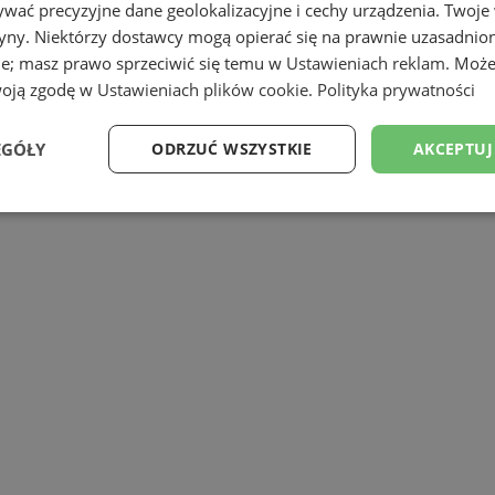
wać precyzyjne dane geolokalizacyjne i cechy urządzenia. Twoje
tryny. Niektórzy dostawcy mogą opierać się na prawnie uzasadnio
ie; masz prawo sprzeciwić się temu w
Ustawieniach reklam
. Może
woją zgodę w
Ustawieniach plików cookie
.
Polityka prywatności
a Mysłowice
spotkali się w 10 grudnia br
EGÓŁY
ODRZUĆ WSZYSTKIE
AKCEPTUJ
otem był problem depresji wśród dzieci i
Wydajność
Targetowanie
Funkcjonalność
Ni
ezbędne
Wydajność
Targetowanie
Funkcjonalność
Niesklasyfikow
ie umożliwiają korzystanie z podstawowych funkcji strony internetowej, takich jak log
Bez niezbędnych plików cookie nie można prawidłowo korzystać ze strony internetowe
Okres
Provider
/
Domena
Opis
przechowywania