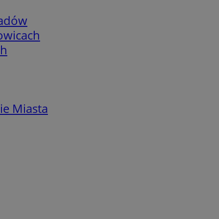
adów
łowicach
ch
ie Miasta