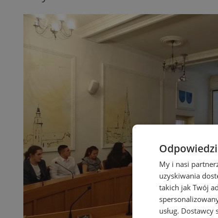
Odpowiedzia
My i nasi partne
uzyskiwania dost
takich jak Twój a
spersonalizowanyc
usług.
Dostawcy s