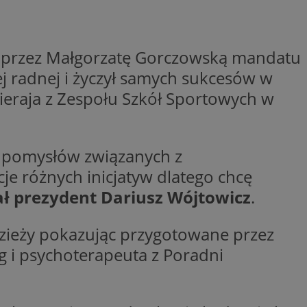
entyfikator sesji.
entyfikator sesji.
ia przez Małgorzatę Gorczowską mandatu
entyfikator sesji.
 do przechowywania
 radnej i życzył samych sukcesów w
niu do usług
e, czy użytkownik
eraja z Zespołu Szkół Sportowych w
enia lub reklamy.
y gościa na
nych celów
e pomysłów związanych z
 identyfikatora
e różnych inicjatyw dlatego chcę
ł prezydent Dariusz Wójtowicz
.
erów obsługuje
ekście
lu optymalizacji
odzieży pokazując przygotowane przez
g i psychoterapeuta z Poradni
rzez usługę Cookie-
preferencji
 na pliki cookie.
ookie Cookie-