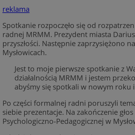
SessID
reklama
QeSessID
Spotkanie rozpoczęło się od rozpatrze
MvSessID
euds
radnej MRMM. Prezydent miasta Dariusz
przyszłości. Następnie zaprzysiężono
Mysłowicach.
li_gc
Jest to moje pierwsze spotkanie z 
suid
działalnością MRMM i jestem przeko
abyśmy się spotkali w nowym roku i
INGRESSCOOKIE
Po części formalnej radni poruszyli te
siebie prezentacje. Na zakończenie gło
CookieScriptConse
Psychologiczno-Pedagogicznej w Mysło