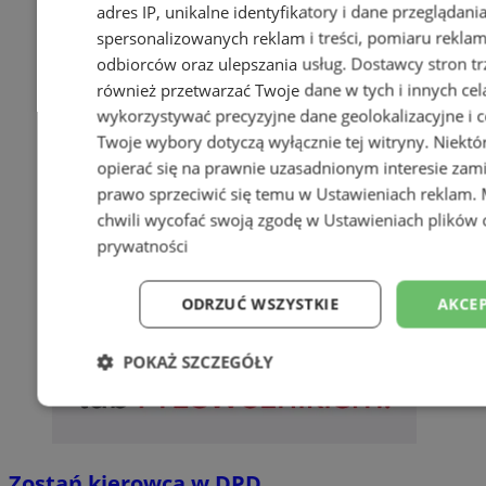
adres IP, unikalne identyfikatory i dane przeglądani
spersonalizowanych reklam i treści, pomiaru reklam i
odbiorców oraz ulepszania usług.
Dostawcy stron tr
również przetwarzać Twoje dane w tych i innych cel
wykorzystywać precyzyjne dane geolokalizacyjne i c
Twoje wybory dotyczą wyłącznie tej witryny. Niekt
opierać się na prawnie uzasadnionym interesie zami
prawo sprzeciwić się temu w
Ustawieniach reklam
.
chwili wycofać swoją zgodę w
Ustawieniach plików 
prywatności
ODRZUĆ WSZYSTKIE
AKCEP
POKAŻ SZCZEGÓŁY
Niezbędne
Wydajność
Targetowani
Zostań kierowcą w DPD