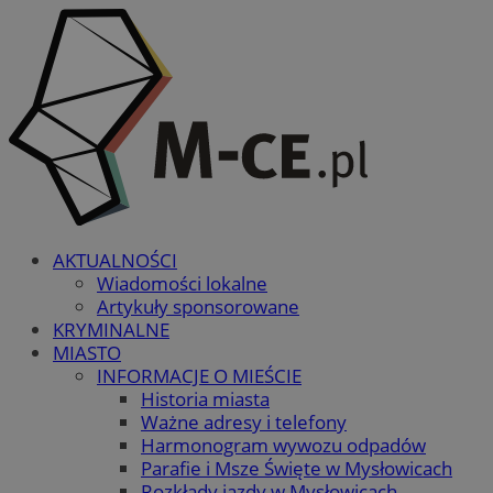
AKTUALNOŚCI
Wiadomości lokalne
Artykuły sponsorowane
KRYMINALNE
MIASTO
INFORMACJE O MIEŚCIE
Historia miasta
Ważne adresy i telefony
Harmonogram wywozu odpadów
Parafie i Msze Święte w Mysłowicach
Rozkłady jazdy w Mysłowicach