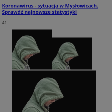
Koronawirus - sytuacja w Mysłowicach.
Sprawdź najnowsze statystyki
41