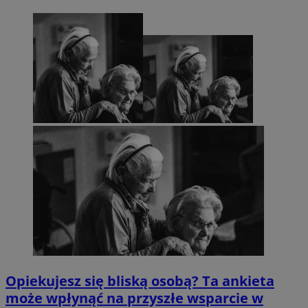
Opiekujesz się bliską osobą? Ta ankieta
może wpłynąć na przyszłe wsparcie w