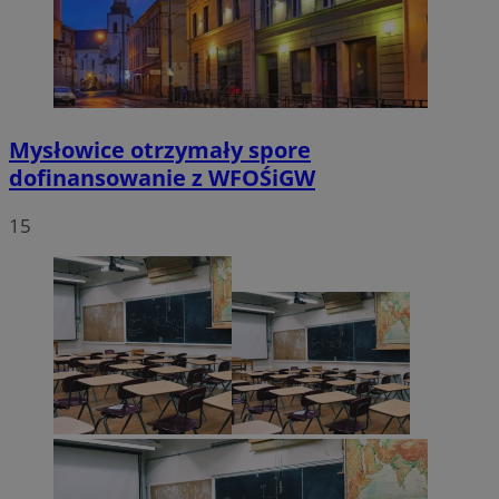
Mysłowice otrzymały spore
dofinansowanie z WFOŚiGW
15