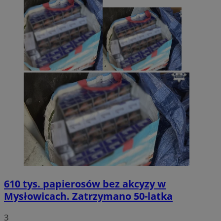
610 tys. papierosów bez akcyzy w
Mysłowicach. Zatrzymano 50-latka
3