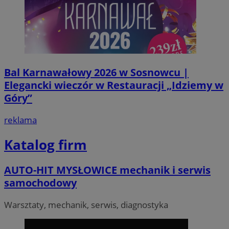
seku
.temu.com
Bal Karnawałowy 2026 w Sosnowcu |
Elegancki wieczór w Restauracji „Idziemy w
Góry”
reklama
VISITOR_PRIVACY_METADATA
5 miesi
YouTube
tygod
.youtube.com
Katalog firm
AUTO-HIT MYSŁOWICE mechanik i serwis
samochodowy
Warsztaty, mechanik, serwis, diagnostyka