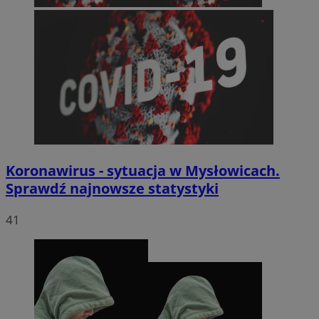
Koronawirus - sytuacja w Mysłowicach.
Sprawdź najnowsze statystyki
41