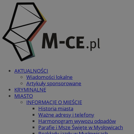
AKTUALNOŚCI
Wiadomości lokalne
Artykuły sponsorowane
KRYMINALNE
MIASTO
INFORMACJE O MIEŚCIE
Historia miasta
Ważne adresy i telefony
Harmonogram wywozu odpadów
Parafie i Msze Święte w Mysłowicach
Rozkłady jazdy w Mysłowicach