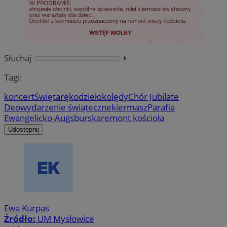
Słuchaj
⏵︎
Tagi:
koncert
Święta
rękodzieło
kolędy
Chór Jubilate
Deo
wydarzenie świąteczne
kiermasz
Parafia
Ewangelicko-Augsburska
remont kościoła
Udostępnij
Ewa Kurpas
Źródło:
UM Mysłowice