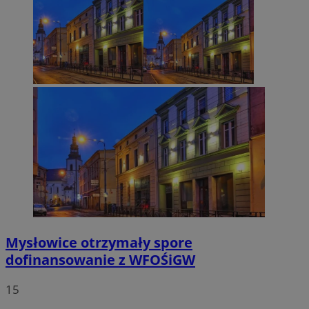
Mysłowice otrzymały spore
dofinansowanie z WFOŚiGW
15