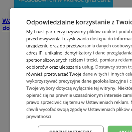
Wakacyjny wypoczynek nad Bałtykiem w
Odpowiedzialne korzystanie z Twoi
domkach Szmaragdowe Morze
My i nasi partnerzy używamy plików cookie i podob
przechowywania i uzyskiwania dostępu do informac
urządzeniu oraz do przetwarzania danych osobowych
adres IP, unikalne identyfikatory i dane przeglądani
spersonalizowanych reklam i treści, pomiaru reklam i
odbiorców oraz ulepszania usług.
Dostawcy stron tr
również przetwarzać Twoje dane w tych i innych cel
wykorzystywać precyzyjne dane geolokalizacyjne i c
Twoje wybory dotyczą wyłącznie tej witryny. Niekt
opierać się na prawnie uzasadnionym interesie zami
prawo sprzeciwić się temu w
Ustawieniach reklam
.
chwili wycofać swoją zgodę w
Ustawieniach plików 
prywatności
ODRZUĆ WSZYSTKIE
AKCEP