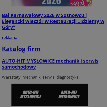
__Secure-YNID
.youtube.com
Bal Karnawałowy 2026 w Sosnowcu |
mlcwc
.moloco.com
Elegancki wieczór w Restauracji „Idziemy w
__mguid_
.mediago.io
Góry”
reklama
ustat_exc8mad1xduy0j7u0zfaiwzsrzvkyr
.ustat.info
ssh
1 rok
Media Force Ltd
Katalog firm
.mfadsrvr.com
DSID
59 minut 53
Google LLC
AUTO-HIT MYSŁOWICE mechanik i serwis
sekundy
.doubleclick.net
samochodowy
Warsztaty, mechanik, serwis, diagnostyka
__eoi
.m-ce.pl
mc
1 rok 1 miesią
Quality Unit LLC
openstat_rwj63gnvkvuh0j6uty938hedXs0jcf
.openstat.eu
.quantserve.com
x
.advolve.io