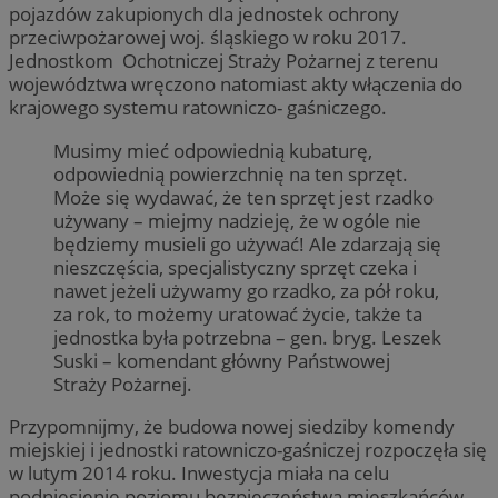
pojazdów zakupionych dla jednostek ochrony
przeciwpożarowej woj. śląskiego w roku 2017.
Jednostkom Ochotniczej Straży Pożarnej z terenu
województwa wręczono natomiast akty włączenia do
krajowego systemu ratowniczo- gaśniczego.
Musimy mieć odpowiednią kubaturę,
odpowiednią powierzchnię na ten sprzęt.
Może się wydawać, że ten sprzęt jest rzadko
używany – miejmy nadzieję, że w ogóle nie
będziemy musieli go używać! Ale zdarzają się
nieszczęścia, specjalistyczny sprzęt czeka i
nawet jeżeli używamy go rzadko, za pół roku,
za rok, to możemy uratować życie, także ta
jednostka była potrzebna – gen. bryg. Leszek
Suski – komendant główny Państwowej
Straży Pożarnej.
Przypomnijmy, że budowa nowej siedziby komendy
miejskiej i jednostki ratowniczo-gaśniczej rozpoczęła się
w lutym 2014 roku. Inwestycja miała na celu
podniesienie poziomu bezpieczeństwa mieszkańców