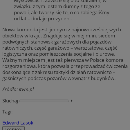
Mysłowicach. Zawsze się o to starałem, w
związku z tym jestem dumny z tego że
powoli, ale tworzy się to, o co zabiegaliśmy
od lat – dodaje prezydent.
Nowa komenda jest jednym z najnowocześniejszych
obiektów w kraju. Znajduje się w niej m.in. siedem
podwójnych stanowisk garażowych dla pojazdów
ratowniczych, część garażowo – warsztatowa, część
logistyczna oraz pomieszczenia socjalne i biurowe.
Ważnym miejscem jest też pierwsza w Polsce komora
rozgorzeniowa, która pozwala przeprowadzać ćwiczenia
doskonalące z zakresu taktyki działań ratowniczo –
gaśniczych podczas pożarów wewnątrz budynków.
źródło: itvm.pl
Słuchaj
⏵︎
Tagi:
Edward Lasok
Udostępnij