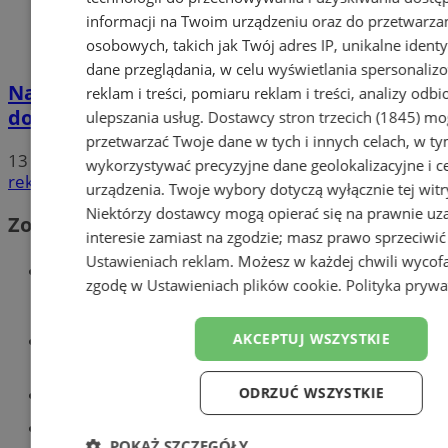
informacji na Twoim urządzeniu oraz do przetwarza
osobowych, takich jak Twój adres IP, unikalne identyf
dane przeglądania, w celu wyświetlania spersonali
Nauczyciele w Mysłowicach strajkują! Nie
reklam i treści, pomiaru reklam i treści, analizy odb
doszło do porozumienia ZNP z rządem!
ulepszania usług.
Dostawcy stron trzecich (1845)
mog
przetwarzać Twoje dane w tych i innych celach, w t
13
wykorzystywać precyzyjne dane geolokalizacyjne i c
reklama
urządzenia. Twoje wybory dotyczą wyłącznie tej witr
Niektórzy dostawcy mogą opierać się na prawnie u
Zobacz również
interesie zamiast na zgodzie; masz prawo sprzeciwić
Ustawieniach reklam
. Możesz w każdej chwili wycof
Wiadomości kryminalne w
zgodę w
Ustawieniach plików cookie
.
Polityka prywa
Mysłowicach
Wiadomości lokalne
AKCEPTUJ WSZYSTKIE
ODRZUĆ WSZYSTKIE
Kursy języka angielskiego
Tworzenie stron www - Mysłowice
POKAŻ SZCZEGÓŁY