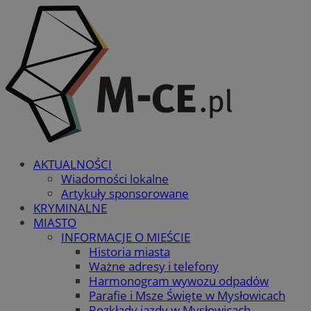
AKTUALNOŚCI
Wiadomości lokalne
Artykuły sponsorowane
KRYMINALNE
MIASTO
INFORMACJE O MIEŚCIE
Historia miasta
Ważne adresy i telefony
Harmonogram wywozu odpadów
Parafie i Msze Święte w Mysłowicach
Rozkłady jazdy w Mysłowicach