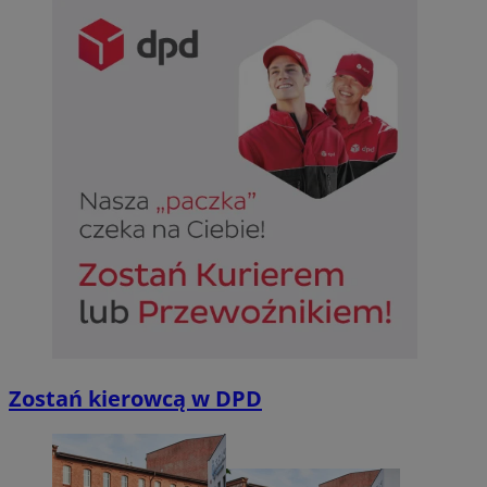
.linkedin.com
suid
1 ro
Simplifi Holdings
Inc.
.simpli.fi
INGRESSCOOKIE
Sesj
NGINX Inc.
bh.contextweb.com
CookieScriptConsent
1 ro
CookieScript
m-ce.pl
Zostań kierowcą w DPD