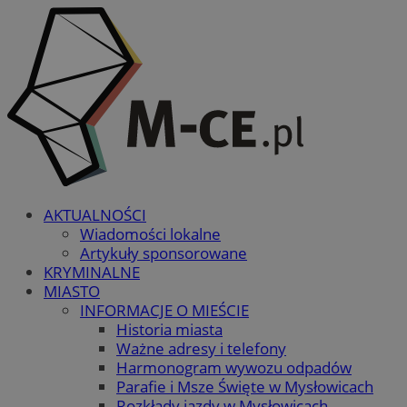
AKTUALNOŚCI
Wiadomości lokalne
Artykuły sponsorowane
KRYMINALNE
MIASTO
INFORMACJE O MIEŚCIE
Historia miasta
Ważne adresy i telefony
Harmonogram wywozu odpadów
Parafie i Msze Święte w Mysłowicach
Rozkłady jazdy w Mysłowicach