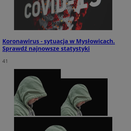
Koronawirus - sytuacja w Mysłowicach.
Sprawdź najnowsze statystyki
41