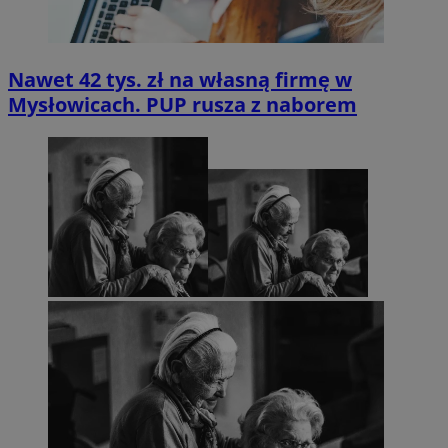
Nawet 42 tys. zł na własną firmę w
Mysłowicach. PUP rusza z naborem