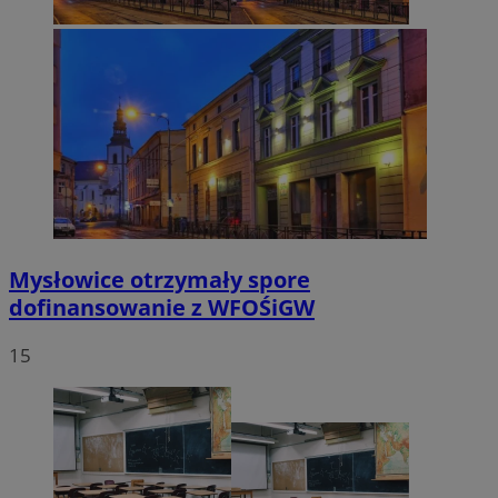
Mysłowice otrzymały spore
dofinansowanie z WFOŚiGW
15