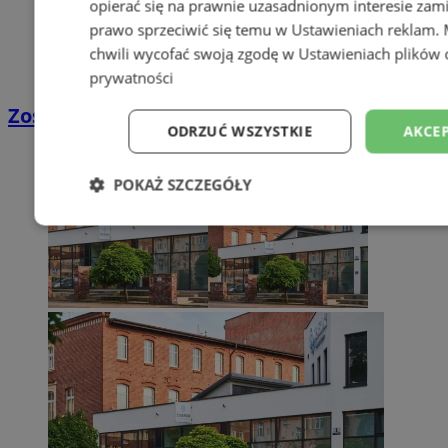
opierać się na prawnie uzasadnionym interesie zami
prawo sprzeciwić się temu w
Ustawieniach reklam
.
chwili wycofać swoją zgodę w
Ustawieniach plików 
prywatności
Zostań kierowcą w DPD
ODRZUĆ WSZYSTKIE
AKCEP
POKAŻ SZCZEGÓŁY
Niezbędne
Wydajność
Targetowani
Niesklasyfikowane
Niezbędne
Wydajność
Targetowanie
Funkcjonalno