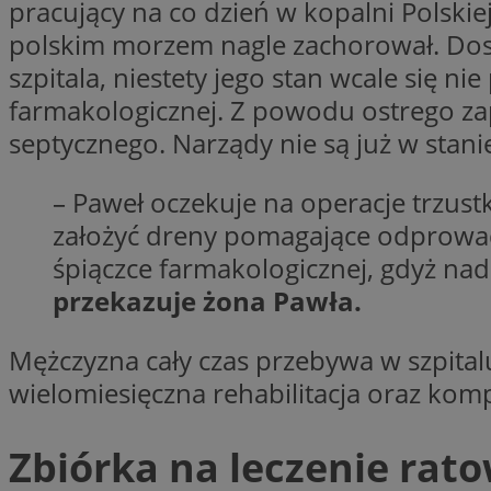
__cf_bm
pracujący na co dzień w kopalni Polski
polskim morzem nagle zachorował. Dost
szpitala, niestety jego stan wcale się n
VISITOR_PRIVACY_
farmakologicznej. Z powodu ostrego zap
septycznego. Narządy nie są już w stani
– Paweł oczekuje na operacje trzustk
założyć dreny pomagające odprowadz
śpiączce farmakologicznej, gdyż nadal
Nazwa
Pro
przekazuje żona Pawła.
Nazwa
Nazwa
Do
Nazwa
openstat_gid
sa-user-id-v3
google_push
.bi
WMF-Uniq
Mężczyzna cały czas przebywa w szpitalu.
TDID
ustat_Xer121962iw
wielomiesięczna rehabilitacja oraz komp
openstat_cwX7xx1t
ADK_EX_11
tt_viewer
Zbiórka na leczenie rat
c
__mguid_