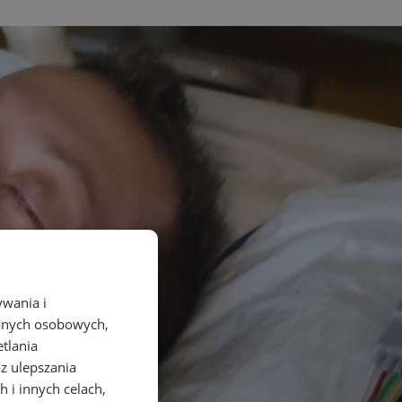
ywania i
danych osobowych,
etlania
az ulepszania
 i innych celach,