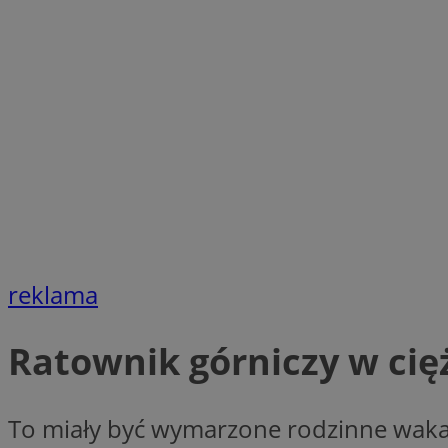
SessID
QeSessID
MvSessID
euds
li_gc
suid
reklama
INGRESSCOOKIE
Ratownik górniczy w cię
CookieScriptConse
To miały być wymarzone rodzinne wakacj