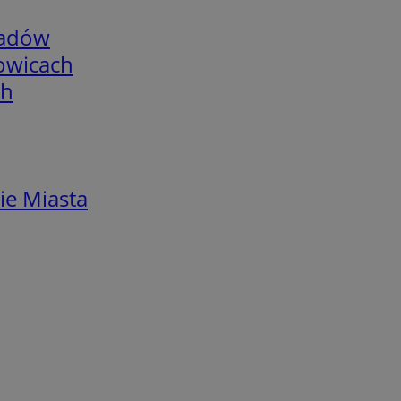
adów
łowicach
ch
ie Miasta