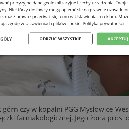
wać precyzyjne dane geolokalizacyjne i cechy urządzenia. Twoje
tryny. Niektórzy dostawcy mogą opierać się na prawnie uzasadnio
ie; masz prawo sprzeciwić się temu w
Ustawieniach reklam
. Może
woją zgodę w
Ustawieniach plików cookie
.
Polityka prywatności
EGÓŁY
ODRZUĆ WSZYSTKIE
AKCEPTUJ
Wydajność
Targetowanie
Funkcjonalność
Ni
ezbędne
Wydajność
Targetowanie
Funkcjonalność
Niesklasyfikow
 górniczy w kopalni PGG Mysłowice-Wesoła
ie umożliwiają korzystanie z podstawowych funkcji strony internetowej, takich jak log
Bez niezbędnych plików cookie nie można prawidłowo korzystać ze strony internetowe
ączki farmakologicznej. Jego żona prosi
Okres
Provider
/
Domena
Opis
przechowywania