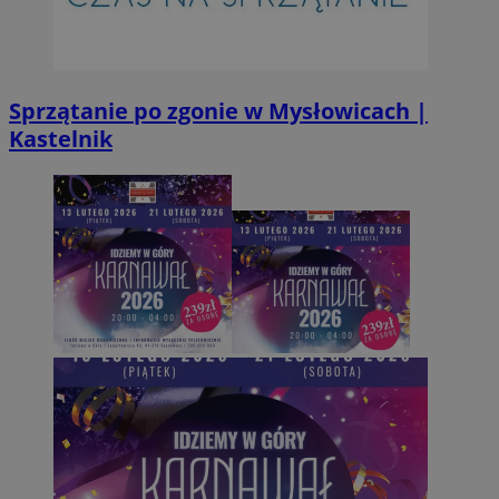
Inc.
.simpli.fi
INGRESSCOOKIE
Ses
NGINX Inc.
bh.contextweb.com
Sprzątanie po zgonie w Mysłowicach |
Kastelnik
CookieScriptConsent
1 r
CookieScript
m-ce.pl