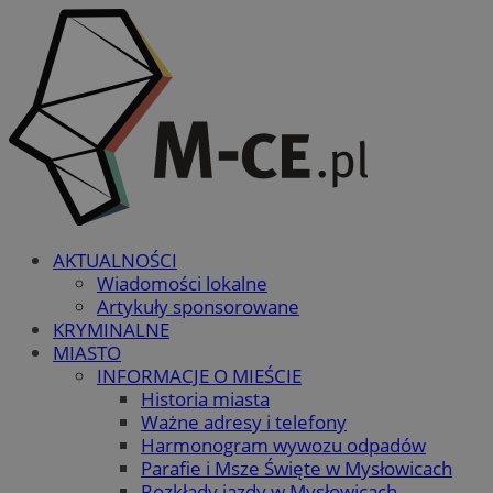
AKTUALNOŚCI
Wiadomości lokalne
Artykuły sponsorowane
KRYMINALNE
MIASTO
INFORMACJE O MIEŚCIE
Historia miasta
Ważne adresy i telefony
Harmonogram wywozu odpadów
Parafie i Msze Święte w Mysłowicach
Rozkłady jazdy w Mysłowicach