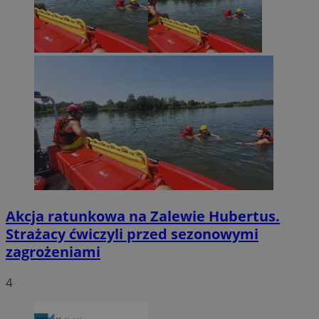
Akcja ratunkowa na Zalewie Hubertus.
Strażacy ćwiczyli przed sezonowymi
zagrożeniami
4