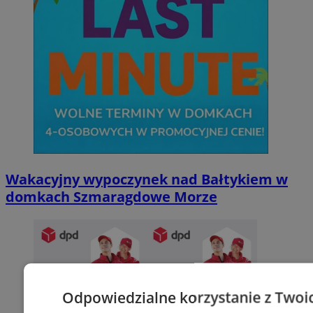
Wakacyjny wypoczynek nad Bałtykiem w
domkach Szmaragdowe Morze
Odpowiedzialne korzystanie z Twoi