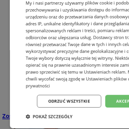
My i nasi partnerzy używamy plików cookie i podob
przechowywania i uzyskiwania dostępu do informac
urządzeniu oraz do przetwarzania danych osobowych
adres IP, unikalne identyfikatory i dane przeglądani
spersonalizowanych reklam i treści, pomiaru reklam i
odbiorców oraz ulepszania usług.
Dostawcy stron tr
również przetwarzać Twoje dane w tych i innych cel
wykorzystywać precyzyjne dane geolokalizacyjne i c
Twoje wybory dotyczą wyłącznie tej witryny. Niekt
opierać się na prawnie uzasadnionym interesie zami
prawo sprzeciwić się temu w
Ustawieniach reklam
.
chwili wycofać swoją zgodę w
Ustawieniach plików 
prywatności
ODRZUĆ WSZYSTKIE
AKCEP
Zostań kierowcą w DPD
POKAŻ SZCZEGÓŁY