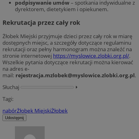
podpisywanie umów
– spotkania indywidualne z
dyrektorem, dietetykiem i opiekunem.
Rekrutacja przez cały rok
Żłobek Miejski przyjmuje dzieci przez cały rok w miarę
dostępnych miejsc, a szczegóły dotyczące regulaminu
rekrutacji oraz pełny harmonogram można znaleźć na
stronie internetowej
https://myslowice.zlobki.org.pl/
.
Wszelkie pytania dotyczące rekrutacji można kierować
na adres e-
mail:
rejestracja.mzlobek@myslowice.zlobki.org.pl
.
Słuchaj
⏵︎
Tagi:
nabór
Żłobek Miejski
Żłobek
Udostępnij