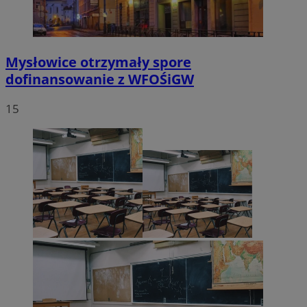
Mysłowice otrzymały spore
dofinansowanie z WFOŚiGW
15