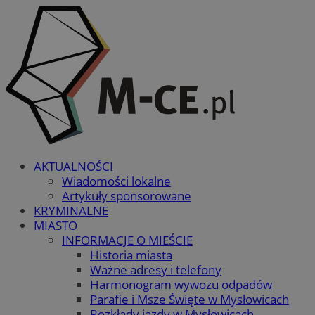
AKTUALNOŚCI
Wiadomości lokalne
Artykuły sponsorowane
KRYMINALNE
MIASTO
INFORMACJE O MIEŚCIE
Historia miasta
Ważne adresy i telefony
Harmonogram wywozu odpadów
Parafie i Msze Święte w Mysłowicach
Rozkłady jazdy w Mysłowicach