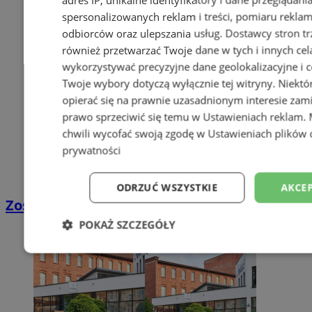
spersonalizowanych reklam i treści, pomiaru reklam i
odbiorców oraz ulepszania usług.
Dostawcy stron tr
również przetwarzać Twoje dane w tych i innych cel
wykorzystywać precyzyjne dane geolokalizacyjne i c
Twoje wybory dotyczą wyłącznie tej witryny. Niekt
opierać się na prawnie uzasadnionym interesie zami
prawo sprzeciwić się temu w
Ustawieniach reklam
.
chwili wycofać swoją zgodę w
Ustawieniach plików 
prywatności
ODRZUĆ WSZYSTKIE
AKCEP
Zostań kierowcą w DPD
POKAŻ SZCZEGÓŁY
Niezbędne
Wydajność
Targetowani
Niesklasyfikowane