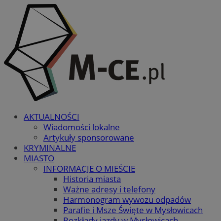
AKTUALNOŚCI
Wiadomości lokalne
Artykuły sponsorowane
KRYMINALNE
MIASTO
INFORMACJE O MIEŚCIE
Historia miasta
Ważne adresy i telefony
Harmonogram wywozu odpadów
Parafie i Msze Święte w Mysłowicach
Rozkłady jazdy w Mysłowicach