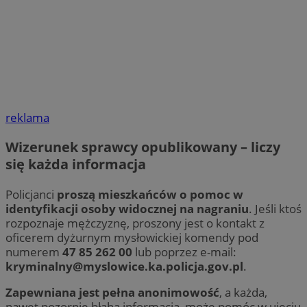
reklama
Wizerunek sprawcy opublikowany – liczy
się każda informacja
Policjanci
proszą mieszkańców o pomoc w
identyfikacji osoby widocznej na nagraniu
. Jeśli ktoś
rozpoznaje mężczyznę, proszony jest o kontakt z
oficerem dyżurnym mysłowickiej komendy pod
numerem
47 85 262 00
lub poprzez e-mail:
kryminalny@myslowice.ka.policja.gov.pl
.
Zapewniana jest pełna anonimowość
, a każda,
nawet pozornie błaha informacja, może pomóc w ujęciu