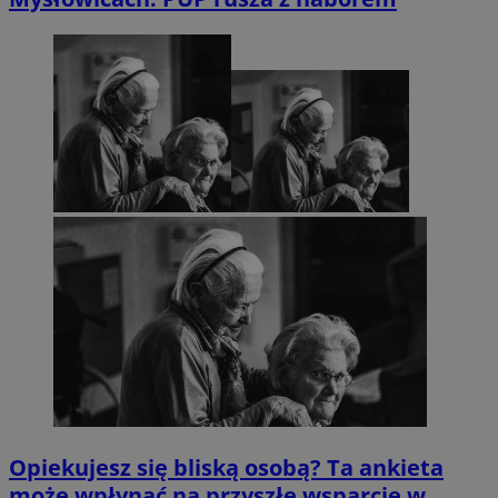
Opiekujesz się bliską osobą? Ta ankieta
może wpłynąć na przyszłe wsparcie w