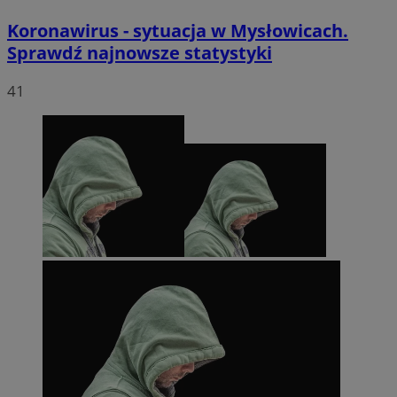
Koronawirus - sytuacja w Mysłowicach.
Sprawdź najnowsze statystyki
41