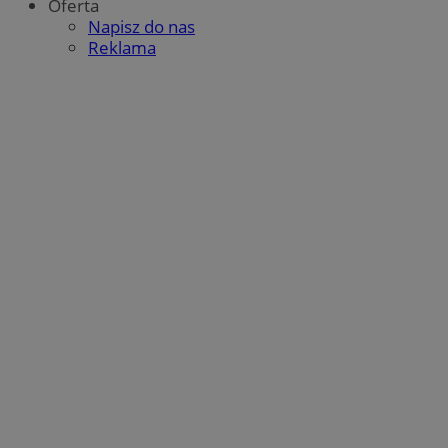
sekundy
Oferta
.doubleclick.net
Napisz do nas
Reklama
__eoi
.m-ce.pl
mc
1 rok 1 miesi
Quality Unit LLC
openstat_rwj63gnvkvuh0j6uty938hedXs0jcf
.openstat.eu
.quantserve.com
x
.advolve.io
sa-user-id-v2
1 rok
StackAdapt
.srv.stackadapt.com
OAID
OpenX Technologies
Inc.
reklama.silnet.pl