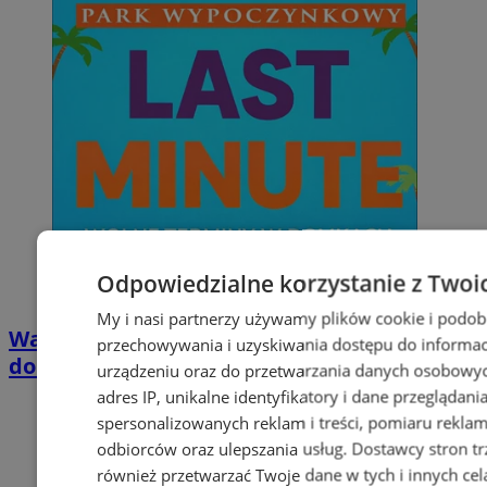
Odpowiedzialne korzystanie z Twoi
My i nasi partnerzy używamy plików cookie i podob
Wakacyjny wypoczynek nad Bałtykiem w
przechowywania i uzyskiwania dostępu do informac
domkach Szmaragdowe Morze
urządzeniu oraz do przetwarzania danych osobowych
adres IP, unikalne identyfikatory i dane przeglądani
spersonalizowanych reklam i treści, pomiaru reklam i
odbiorców oraz ulepszania usług.
Dostawcy stron tr
również przetwarzać Twoje dane w tych i innych cel