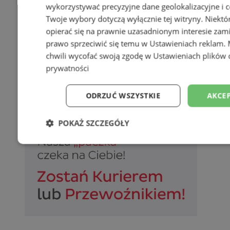
wykorzystywać precyzyjne dane geolokalizacyjne i c
Twoje wybory dotyczą wyłącznie tej witryny. Niekt
opierać się na prawnie uzasadnionym interesie zami
prawo sprzeciwić się temu w
Ustawieniach reklam
.
chwili wycofać swoją zgodę w
Ustawieniach plików 
prywatności
ODRZUĆ WSZYSTKIE
AKCEP
POKAŻ SZCZEGÓŁY
Niezbędne
Wydajność
Targetowani
Niesklasyfikowane