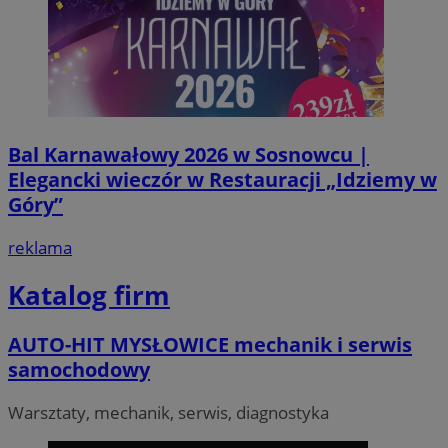
VISITOR_PRIVACY_METADATA
5 miesi
YouTube
Bal Karnawałowy 2026 w Sosnowcu |
tygod
.youtube.com
Elegancki wieczór w Restauracji „Idziemy w
Góry”
reklama
Katalog firm
AUTO-HIT MYSŁOWICE mechanik i serwis
samochodowy
Warsztaty, mechanik, serwis, diagnostyka