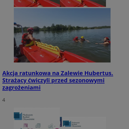
Akcja ratunkowa na Zalewie Hubertus.
Strażacy ćwiczyli przed sezonowymi
zagrożeniami
4