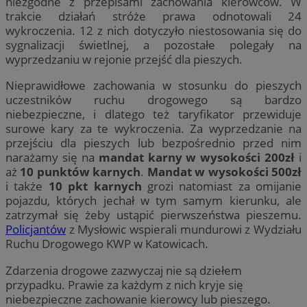
niezgodne z przepisami zachowania kierowców. W
trakcie działań stróże prawa odnotowali 24
wykroczenia. 12 z nich dotyczyło niestosowania się do
sygnalizacji świetlnej, a pozostałe polegały na
wyprzedzaniu w rejonie przejść dla pieszych.
Nieprawidłowe zachowania w stosunku do pieszych
uczestników ruchu drogowego są bardzo
niebezpieczne, i dlatego też taryfikator przewiduje
surowe kary za te wykroczenia. Za wyprzedzanie na
przejściu dla pieszych lub bezpośrednio przed nim
narażamy się na
mandat karny w wysokości 200zł
i
aż
10 punktów karnych
.
Mandat w wysokości 500zł
i także
10 pkt karnych
grozi natomiast za omijanie
pojazdu, których jechał w tym samym kierunku, ale
zatrzymał się żeby ustąpić pierwszeństwa pieszemu.
Policjantów
z Mysłowic wspierali mundurowi z Wydziału
Ruchu Drogowego KWP w Katowicach.
Zdarzenia drogowe zazwyczaj nie są dziełem
przypadku. Prawie za każdym z nich kryje się
niebezpieczne zachowanie kierowcy lub pieszego.