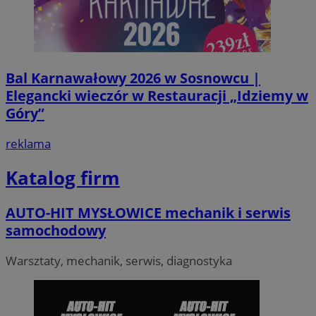
VISITOR_PRIVACY_METADATA
5 miesi
YouTube
Bal Karnawałowy 2026 w Sosnowcu |
tygod
.youtube.com
Elegancki wieczór w Restauracji „Idziemy w
Góry”
reklama
Katalog firm
AUTO-HIT MYSŁOWICE mechanik i serwis
samochodowy
Warsztaty, mechanik, serwis, diagnostyka