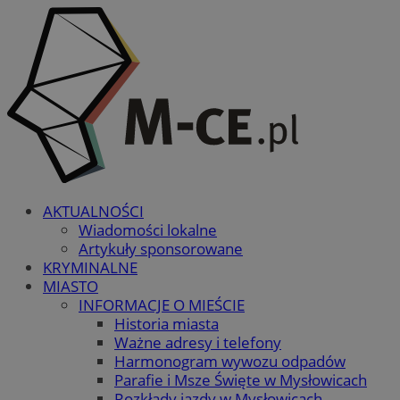
AKTUALNOŚCI
Wiadomości lokalne
Artykuły sponsorowane
KRYMINALNE
MIASTO
INFORMACJE O MIEŚCIE
Historia miasta
Ważne adresy i telefony
Harmonogram wywozu odpadów
Parafie i Msze Święte w Mysłowicach
Rozkłady jazdy w Mysłowicach