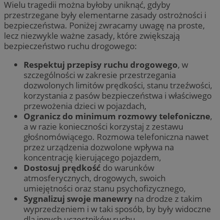
Wielu tragedii można byłoby uniknąć, gdyby
przestrzegane były elementarne zasady ostrożności i
bezpieczeństwa. Poniżej zwracamy uwagę na proste,
lecz niezwykle ważne zasady, które zwiększają
bezpieczeństwo ruchu drogowego:
Respektuj przepisy ruchu drogowego
, w
szczególności w zakresie przestrzegania
dozwolonych limitów prędkości, stanu trzeźwości,
korzystania z pasów bezpieczeństwa i właściwego
przewożenia dzieci w pojazdach,
Ogranicz do minimum rozmowy telefoniczne
,
a w razie konieczności korzystaj z zestawu
głośnomówiącego. Rozmowa telefoniczna nawet
przez urządzenia dozwolone wpływa na
koncentrację kierującego pojazdem,
Dostosuj prędkość
do warunków
atmosferycznych, drogowych, swoich
umiejętności oraz stanu psychofizycznego,
Sygnalizuj swoje manewry
na drodze z takim
wyprzedzeniem i w taki sposób, by były widoczne
dla innych uczestników ruchu,