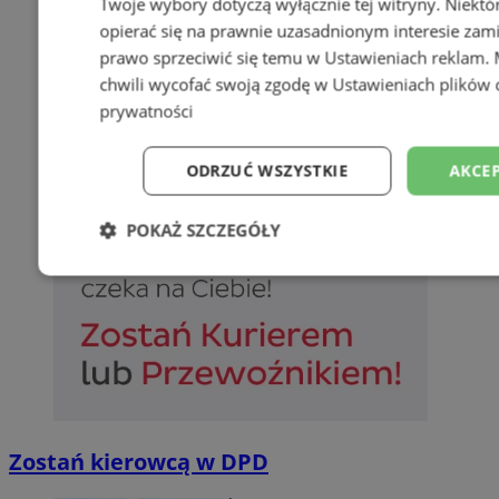
Twoje wybory dotyczą wyłącznie tej witryny. Niekt
opierać się na prawnie uzasadnionym interesie zami
prawo sprzeciwić się temu w
Ustawieniach reklam
.
chwili wycofać swoją zgodę w
Ustawieniach plików 
prywatności
ODRZUĆ WSZYSTKIE
AKCEP
POKAŻ SZCZEGÓŁY
Niezbędne
Wydajność
Targetowani
Niesklasyfikowane
Zostań kierowcą w DPD