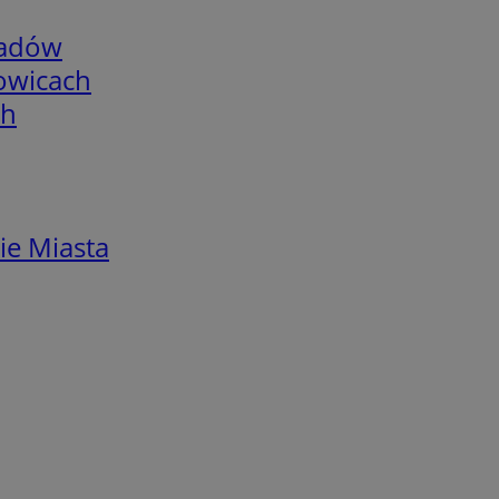
adów
łowicach
ch
ie Miasta