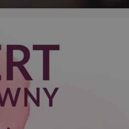
entyfikator sesji.
entyfikator sesji.
entyfikator sesji.
 do przechowywania
niu do usług
e, czy użytkownik
enia lub reklamy.
y gościa na
nych celów
 identyfikatora
erów obsługuje
ekście
lu optymalizacji
rzez usługę Cookie-
preferencji
 na pliki cookie.
ookie Cookie-