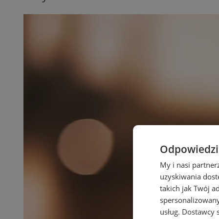
Odpowiedzia
My i nasi partne
uzyskiwania dost
takich jak Twój a
spersonalizowanyc
usług.
Dostawcy s