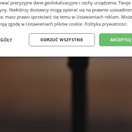
wać precyzyjne dane geolokalizacyjne i cechy urządzenia. Twoje
tryny. Niektórzy dostawcy mogą opierać się na prawnie uzasadnio
ie; masz prawo sprzeciwić się temu w
Ustawieniach reklam
. Może
woją zgodę w
Ustawieniach plików cookie
.
Polityka prywatności
EGÓŁY
ODRZUĆ WSZYSTKIE
AKCEPTUJ
Wydajność
Targetowanie
Funkcjonalność
Ni
ezbędne
Wydajność
Targetowanie
Funkcjonalność
Niesklasyfikow
ie umożliwiają korzystanie z podstawowych funkcji strony internetowej, takich jak log
Bez niezbędnych plików cookie nie można prawidłowo korzystać ze strony internetowe
Okres
Provider
/
Domena
Opis
przechowywania