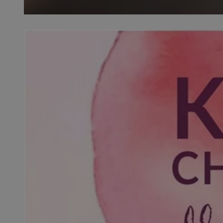
SessID
QeSessID
MvSessID
euds
li_gc
suid
INGRESSCOOKIE
CookieScriptConse