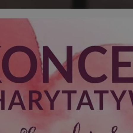
m-ce.pl
1 rok
Ten plik cookie przechowuje id
m-ce.pl
1 rok
Ten plik cookie przechowuje id
m-ce.pl
1 rok
Ten plik cookie przechowuje id
.rfihub.com
Sesja
Ten plik cookie jest używany
zgody użytkownika w odniesie
śledzenia. Zazwyczaj rejestruj
zdecydował się na usługi śledz
5 miesięcy 4
Służy do przechowywania zgod
LinkedIn
tygodnie
używanie plików cookie do in
Corporation
.linkedin.com
1 rok
Do przechowywania unikalnego
Simplifi Holdings
sesji.
Inc.
.simpli.fi
Sesja
Rejestruje, który klaster serw
NGINX Inc.
gościa. Jest to używane w kont
Google Privacy Policy
bh.contextweb.com
równoważenia obciążenia w ce
doświadczenia użytkownika.
nt
1 rok
Ten plik cookie jest używany p
CookieScript
Script.com do zapamiętywania 
m-ce.pl
dotyczących zgody użytkownika
Jest to konieczne, aby baner c
Script.com działał poprawnie.