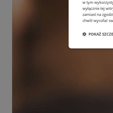
w tym wykorzysty
wyłącznie tej wi
zamiast na zgodz
chwili wycofać s
POKAŻ SZCZ
Niezbędne
Ni
Niezbędne pliki cook
zarządzanie kontem. 
Nazwa