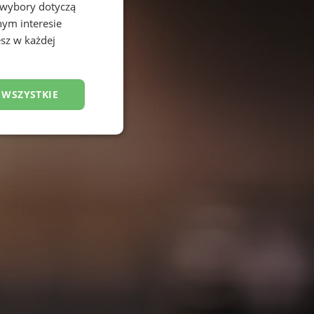
 wybory dotyczą
nym interesie
sz w każdej
 WSZYSTKIE
esklasyfikowane
ane
owanie użytkownika i
j.