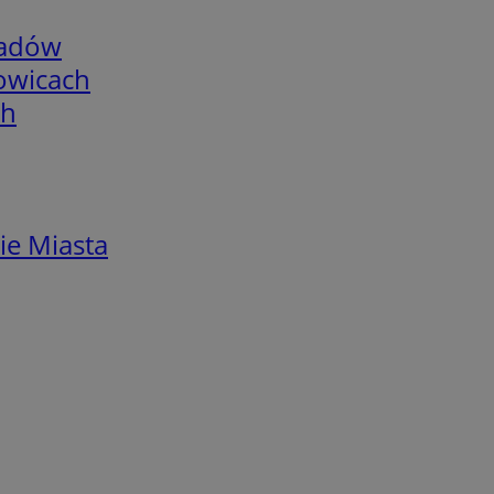
adów
łowicach
ch
ie Miasta