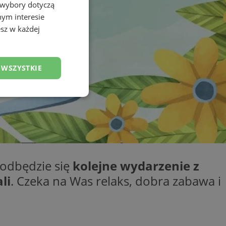
 wybory dotyczą
nym interesie
sz w każdej
 WSZYSTKIE
esklasyfikowane
odbędzie się
kolejne wydarzenie z
ane
li
. Czeka na Was relaks, dobra zabawa i
owanie użytkownika i
j.