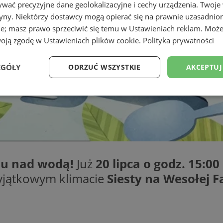
wać precyzyjne dane geolokalizacyjne i cechy urządzenia. Twoje
tryny. Niektórzy dostawcy mogą opierać się na prawnie uzasadnio
ie; masz prawo sprzeciwić się temu w
Ustawieniach reklam
. Może
woją zgodę w
Ustawieniach plików cookie
.
Polityka prywatności
EGÓŁY
ODRZUĆ WSZYSTKIE
AKCEPTUJ
Wydajność
Targetowanie
Funkcjonalność
Ni
ksu nad wodą!
Już
20 lipca o godz. 15:00
ezbędne
Wydajność
Targetowanie
Funkcjonalność
Niesklasyfikow
yjątkowym klimacie
Siesty na Wesołej Fa
ie umożliwiają korzystanie z podstawowych funkcji strony internetowej, takich jak log
Bez niezbędnych plików cookie nie można prawidłowo korzystać ze strony internetowe
Okres
Provider
/
Domena
Opis
przechowywania