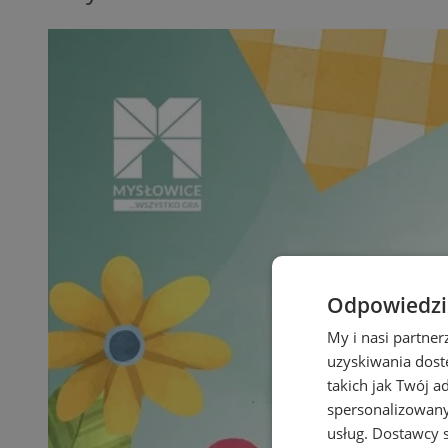
Odpowiedzia
My i nasi partne
uzyskiwania dost
takich jak Twój a
spersonalizowanyc
usług.
Dostawcy s