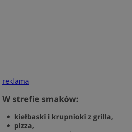
SessID
QeSessID
MvSessID
euds
li_gc
suid
reklama
INGRESSCOOKIE
W strefie smaków:
CookieScriptConse
kiełbaski i krupnioki z grilla,
pizza,