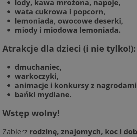
lody, kawa mrożona, napoje,
__cf_bm
wata cukrowa i popcorn,
lemoniada, owocowe deserki,
VISITOR_PRIVACY_
miody i miodowa lemoniada.
Atrakcje dla dzieci (i nie tylko!):
dmuchaniec,
warkoczyki,
Nazwa
Pro
Nazwa
Nazwa
animacje i konkursy z nagrodami
Do
Nazwa
openstat_gid
bańki mydlane.
sa-user-id-v3
google_push
.bi
WMF-Uniq
TDID
ustat_Xer121962iw
Wstęp wolny!
openstat_cwX7xx1t
ADK_EX_11
tt_viewer
Zabierz
rodzinę, znajomych, koc i d
c
__mguid_