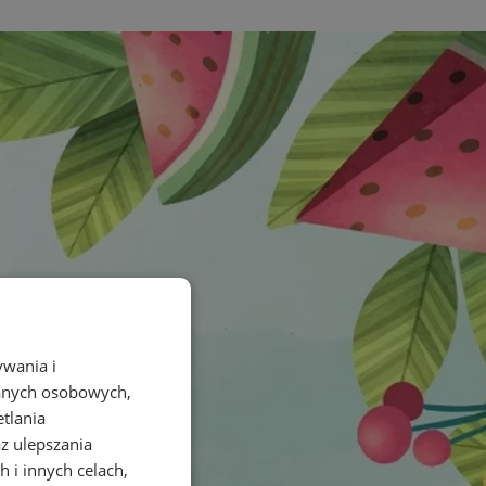
ywania i
danych osobowych,
etlania
az ulepszania
 i innych celach,