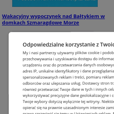
Wakacyjny wypoczynek nad Bałtykiem w
domkach Szmaragdowe Morze
Odpowiedzialne korzystanie z Twoi
My i nasi partnerzy używamy plików cookie i podob
przechowywania i uzyskiwania dostępu do informac
urządzeniu oraz do przetwarzania danych osobowych
adres IP, unikalne identyfikatory i dane przeglądani
spersonalizowanych reklam i treści, pomiaru reklam i
odbiorców oraz ulepszania usług.
Dostawcy stron tr
również przetwarzać Twoje dane w tych i innych cel
wykorzystywać precyzyjne dane geolokalizacyjne i c
Twoje wybory dotyczą wyłącznie tej witryny. Niekt
opierać się na prawnie uzasadnionym interesie zami
prawo sprzeciwić się temu w
Ustawieniach reklam
.