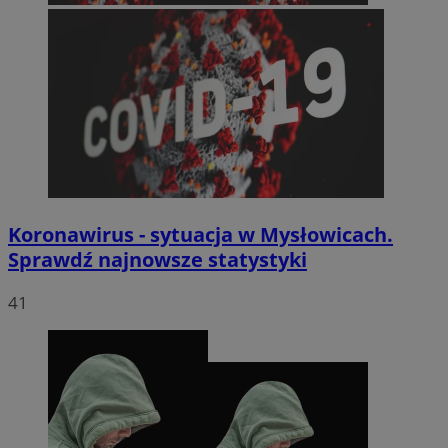
Koronawirus - sytuacja w Mysłowicach.
Sprawdź najnowsze statystyki
41