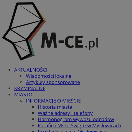
AKTUALNOŚCI
Wiadomości lokalne
Artykuły sponsorowane
KRYMINALNE
MIASTO
INFORMACJE O MIEŚCIE
Historia miasta
Ważne adresy i telefony
Harmonogram wywozu odpadów
Parafie i Msze Święte w Mysłowicach
Rozkłady jazdy w Mysłowicach