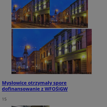
Mysłowice otrzymały spore
dofinansowanie z WFOŚiGW
15