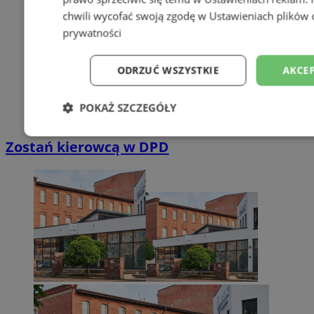
chwili wycofać swoją zgodę w
Ustawieniach plików 
prywatności
ODRZUĆ WSZYSTKIE
AKCEP
POKAŻ SZCZEGÓŁY
Niezbędne
Wydajność
Targetowani
Zostań kierowcą w DPD
Niesklasyfikowane
Niezbędne
Wydajność
Targetowanie
Funkcjonalno