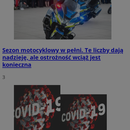
Sezon motocyklowy w pełni. Te liczby dają
nadzieję, ale ostrożność wciąż jest
konieczna
3