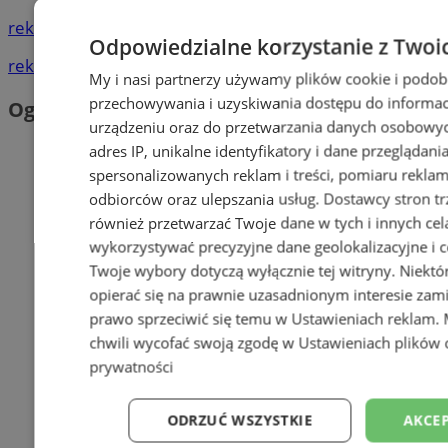
reklama
Odpowiedzialne korzystanie z Twoi
reklama
My i nasi partnerzy używamy plików cookie i podob
przechowywania i uzyskiwania dostępu do informac
Ogłoszenia
urządzeniu oraz do przetwarzania danych osobowych
adres IP, unikalne identyfikatory i dane przeglądani
spersonalizowanych reklam i treści, pomiaru reklam i
odbiorców oraz ulepszania usług.
Dostawcy stron tr
również przetwarzać Twoje dane w tych i innych cel
wykorzystywać precyzyjne dane geolokalizacyjne i c
Twoje wybory dotyczą wyłącznie tej witryny. Niekt
opierać się na prawnie uzasadnionym interesie zami
prawo sprzeciwić się temu w
Ustawieniach reklam
.
chwili wycofać swoją zgodę w
Ustawieniach plików 
prywatności
ODRZUĆ WSZYSTKIE
AKCEP