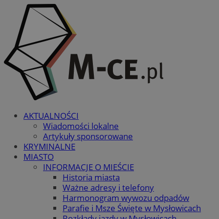
AKTUALNOŚCI
Wiadomości lokalne
Artykuły sponsorowane
KRYMINALNE
MIASTO
INFORMACJE O MIEŚCIE
Historia miasta
Ważne adresy i telefony
Harmonogram wywozu odpadów
Parafie i Msze Święte w Mysłowicach
Rozkłady jazdy w Mysłowicach