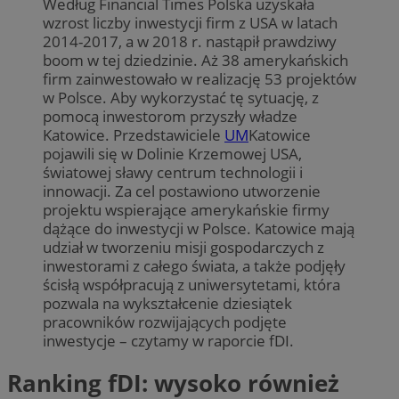
Według Financial Times Polska uzyskała
wzrost liczby inwestycji firm z USA w latach
2014-2017, a w 2018 r. nastąpił prawdziwy
boom w tej dziedzinie. Aż 38 amerykańskich
firm zainwestowało w realizację 53 projektów
w Polsce. Aby wykorzystać tę sytuację, z
pomocą inwestorom przyszły władze
Katowice. Przedstawiciele
UM
Katowice
pojawili się w Dolinie Krzemowej USA,
światowej sławy centrum technologii i
innowacji. Za cel postawiono utworzenie
projektu wspierające amerykańskie firmy
dążące do inwestycji w Polsce. Katowice mają
udział w tworzeniu misji gospodarczych z
inwestorami z całego świata, a także podjęły
ścisłą współpracują z uniwersytetami, która
pozwala na wykształcenie dziesiątek
pracowników rozwijających podjęte
inwestycje – czytamy w raporcie fDI.
Ranking fDI: wysoko również