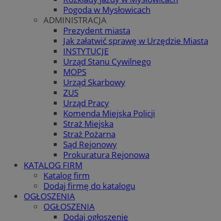
Pogoda w Mysłowicach
ADMINISTRACJA
Prezydent miasta
Jak załatwić sprawę w Urzędzie Miasta
INSTYTUCJE
Urząd Stanu Cywilnego
MOPS
Urząd Skarbowy
ZUS
Urząd Pracy
Komenda Miejska Policji
Straż Miejska
Straż Pożarna
Sąd Rejonowy
Prokuratura Rejonowa
KATALOG FIRM
Katalog firm
Dodaj firmę do katalogu
OGŁOSZENIA
OGŁOSZENIA
Dodaj ogłoszenie