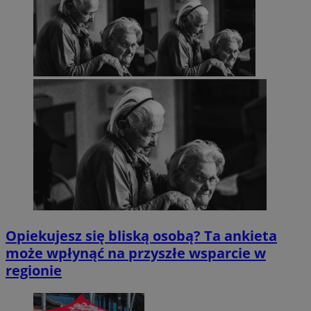
Opiekujesz się bliską osobą? Ta ankieta
może wpłynąć na przyszłe wsparcie w
regionie