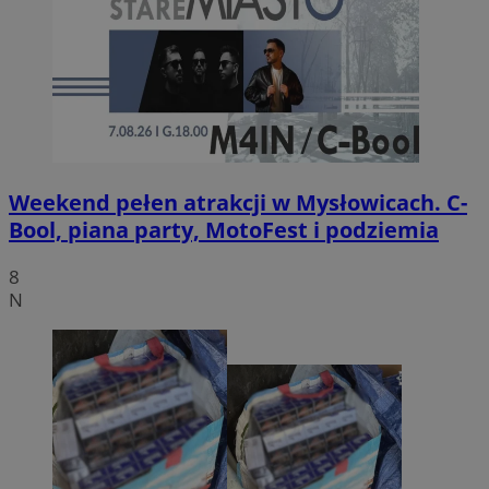
Weekend pełen atrakcji w Mysłowicach. C-
Bool, piana party, MotoFest i podziemia
8
N