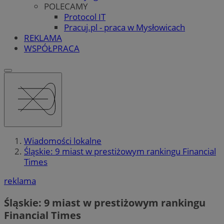
POLECAMY
Protocol IT
Pracuj.pl - praca w Mysłowicach
REKLAMA
WSPÓŁPRACA
Wiadomości lokalne
Śląskie: 9 miast w prestiżowym rankingu Financial
Times
reklama
Śląskie: 9 miast w prestiżowym rankingu
Financial Times