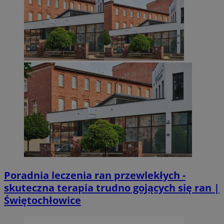
suid
1 r
Simplifi Holdings
Inc.
.simpli.fi
INGRESSCOOKIE
Ses
NGINX Inc.
bh.contextweb.com
CookieScriptConsent
1 r
CookieScript
m-ce.pl
Poradnia leczenia ran przewlekłych -
skuteczna terapia trudno gojących się ran |
Świętochłowice