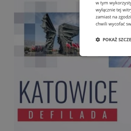
w tym wykorzysty
wyłącznie tej wi
zamiast na zgodz
chwili wycofać s
POKAŻ SZCZ
Niezbędne
Ni
Niezbędne pliki cook
zarządzanie kontem. 
Nazwa