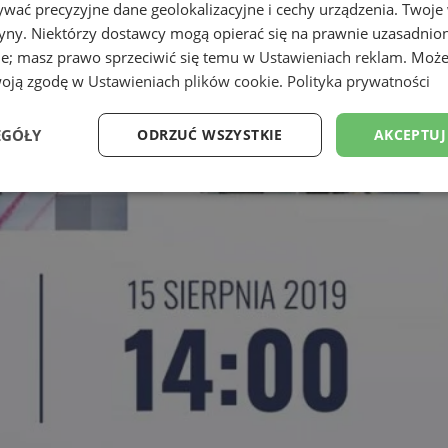
wać precyzyjne dane geolokalizacyjne i cechy urządzenia. Twoje
tryny. Niektórzy dostawcy mogą opierać się na prawnie uzasadnio
ie; masz prawo sprzeciwić się temu w
Ustawieniach reklam
. Może
woją zgodę w
Ustawieniach plików cookie
.
Polityka prywatności
EGÓŁY
ODRZUĆ WSZYSTKIE
AKCEPTUJ
Wydajność
Targetowanie
Funkcjonalność
Ni
ezbędne
Wydajność
Targetowanie
Funkcjonalność
Niesklasyfikow
ie umożliwiają korzystanie z podstawowych funkcji strony internetowej, takich jak log
Bez niezbędnych plików cookie nie można prawidłowo korzystać ze strony internetowe
Okres
Provider
/
Domena
Opis
przechowywania