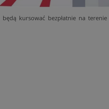
entyfikator sesji.
entyfikator sesji.
będą kursować bezpłatnie na terenie
entyfikator sesji.
 do przechowywania
niu do usług
e, czy użytkownik
enia lub reklamy.
y gościa na
nych celów
 identyfikatora
erów obsługuje
ekście
lu optymalizacji
rzez usługę Cookie-
preferencji
 na pliki cookie.
ookie Cookie-