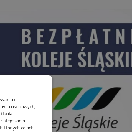
ywania i
danych osobowych,
etlania
az ulepszania
 i innych celach,