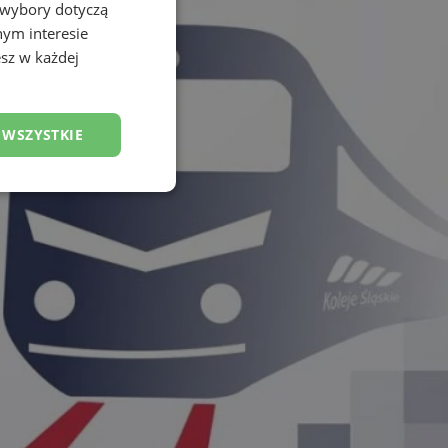
 wybory dotyczą
nym interesie
sz w każdej
 WSZYSTKIE
esklasyfikowane
ane
owanie użytkownika i
j.