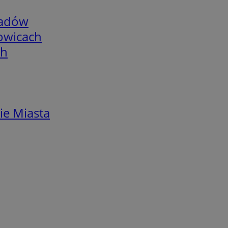
adów
łowicach
ch
ie Miasta