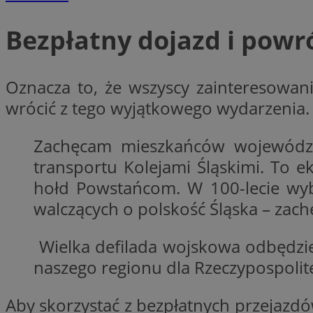
__cf_bm
Bezpłatny dojazd i powr
VISITOR_PRIVACY_
Oznacza to, że wszyscy zainteresowani
wrócić z tego wyjątkowego wydarzenia.
Zachęcam mieszkańców województwa
transportu Kolejami Śląskimi. To 
Nazwa
hołd Powstańcom. W 100-lecie wy
Pro
Nazwa
Nazwa
Do
Nazwa
openstat_gid
walczących o polskość Śląska – zac
sa-user-id-v3
google_push
.bi
WMF-Uniq
TDID
Wielka defilada wojskowa odbędzie
ustat_Xer121962iw
naszego regionu dla Rzeczypospolitej
openstat_cwX7xx1t
ADK_EX_11
tt_viewer
Aby skorzystać z bezpłatnych przejazd
c
__mguid_