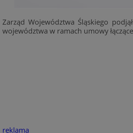
SessID
QeSessID
Zarząd Województwa Śląskiego podjął
MvSessID
województwa w ramach umowy łączącej 
euds
li_gc
suid
INGRESSCOOKIE
CookieScriptConse
reklama