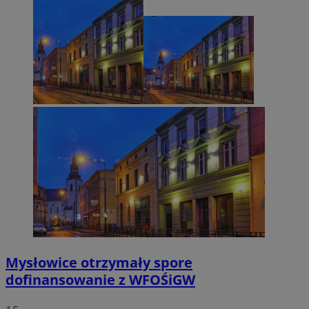
Mysłowice otrzymały spore
dofinansowanie z WFOŚiGW