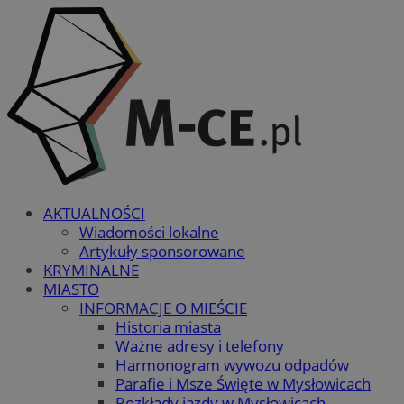
AKTUALNOŚCI
Wiadomości lokalne
Artykuły sponsorowane
KRYMINALNE
MIASTO
INFORMACJE O MIEŚCIE
Historia miasta
Ważne adresy i telefony
Harmonogram wywozu odpadów
Parafie i Msze Święte w Mysłowicach
Rozkłady jazdy w Mysłowicach