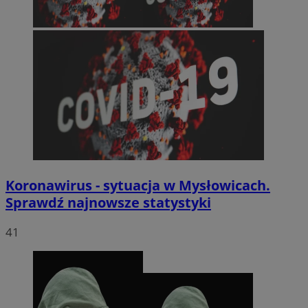
Koronawirus - sytuacja w Mysłowicach.
Sprawdź najnowsze statystyki
41