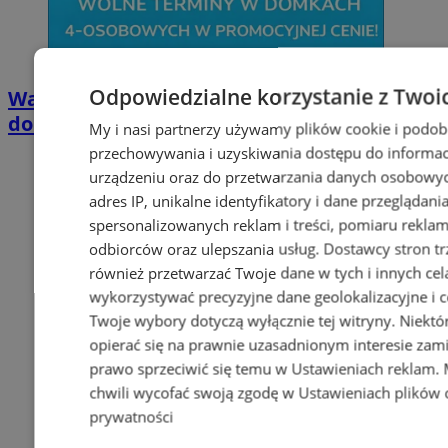
Odpowiedzialne korzystanie z Twoi
Wakacyjny wypoczynek nad Bałtykiem w
domkach Szmaragdowe Morze
My i nasi partnerzy używamy plików cookie i podob
przechowywania i uzyskiwania dostępu do informac
urządzeniu oraz do przetwarzania danych osobowych
adres IP, unikalne identyfikatory i dane przeglądani
spersonalizowanych reklam i treści, pomiaru reklam i
odbiorców oraz ulepszania usług.
Dostawcy stron tr
również przetwarzać Twoje dane w tych i innych cel
wykorzystywać precyzyjne dane geolokalizacyjne i c
Twoje wybory dotyczą wyłącznie tej witryny. Niekt
opierać się na prawnie uzasadnionym interesie zami
prawo sprzeciwić się temu w
Ustawieniach reklam
.
chwili wycofać swoją zgodę w
Ustawieniach plików 
prywatności