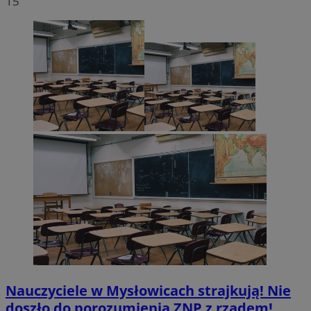
15
Nauczyciele w Mysłowicach strajkują! Nie
doszło do porozumienia ZNP z rządem!