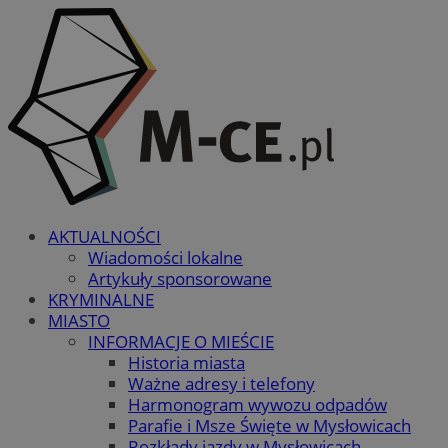
AKTUALNOŚCI
Wiadomości lokalne
Artykuły sponsorowane
KRYMINALNE
MIASTO
INFORMACJE O MIEŚCIE
Historia miasta
Ważne adresy i telefony
Harmonogram wywozu odpadów
Parafie i Msze Święte w Mysłowicach
Rozkłady jazdy w Mysłowicach