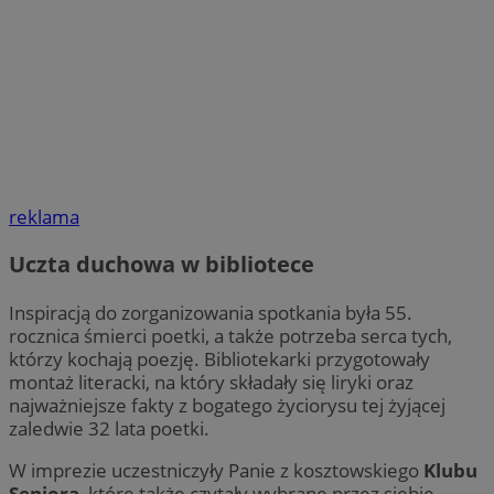
reklama
Uczta duchowa w bibliotece
Inspiracją do zorganizowania spotkania była 55.
rocznica śmierci poetki, a także potrzeba serca tych,
którzy kochają poezję. Bibliotekarki przygotowały
montaż literacki, na który składały się liryki oraz
najważniejsze fakty z bogatego życiorysu tej żyjącej
zaledwie 32 lata poetki.
W imprezie uczestniczyły Panie z kosztowskiego
Klubu
Seniora
, które także czytały wybrane przez siebie