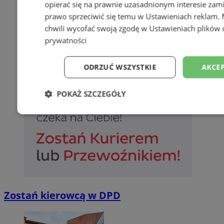
opierać się na prawnie uzasadnionym interesie zami
prawo sprzeciwić się temu w
Ustawieniach reklam
.
chwili wycofać swoją zgodę w
Ustawieniach plików 
prywatności
ODRZUĆ WSZYSTKIE
AKCEP
POKAŻ SZCZEGÓŁY
Niezbędne
Wydajność
Targetowani
Niesklasyfikowane
Zostań kierowcą w DPD