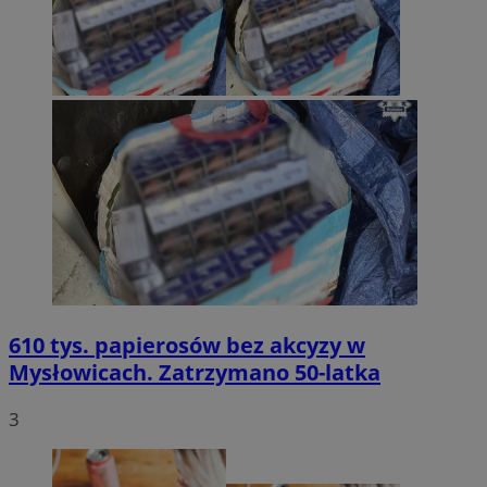
610 tys. papierosów bez akcyzy w
Mysłowicach. Zatrzymano 50-latka
3