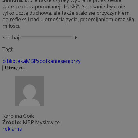
wiersze niezapomnianej „Haśki”. Spotkanie było nie
tylko ucztą duchową, ale także stało się przyczynkiem
do refleksji nad ulotnością życia, przemijaniem oraz siłą
miłości.
Słuchaj
⏵︎
Tagi:
biblioteka
MBP
spotkanie
seniorzy
Udostępnij
Karolina Goik
Źródło:
MBP Mysłowice
reklama