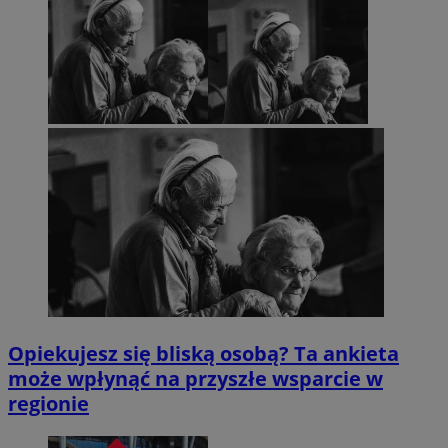
Opiekujesz się bliską osobą? Ta ankieta
może wpłynąć na przyszłe wsparcie w
regionie