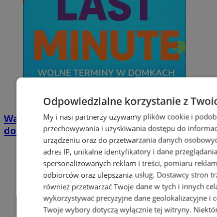
Odpowiedzialne korzystanie z Twoi
My i nasi partnerzy używamy plików cookie i podob
Wakacyjny wypoczynek nad Bałtykiem w
przechowywania i uzyskiwania dostępu do informac
domkach Szmaragdowe Morze
urządzeniu oraz do przetwarzania danych osobowych
adres IP, unikalne identyfikatory i dane przeglądani
spersonalizowanych reklam i treści, pomiaru reklam i
odbiorców oraz ulepszania usług.
Dostawcy stron tr
również przetwarzać Twoje dane w tych i innych cel
wykorzystywać precyzyjne dane geolokalizacyjne i c
Twoje wybory dotyczą wyłącznie tej witryny. Niekt