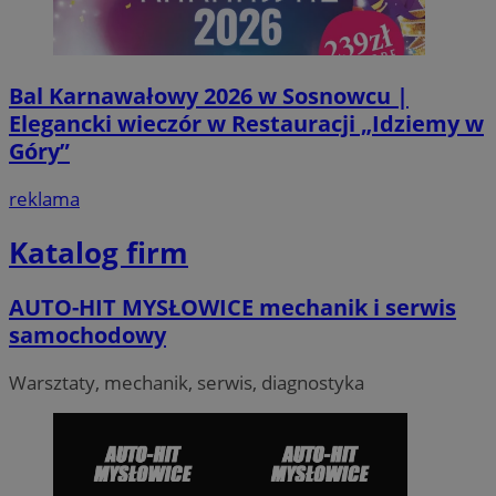
Bal Karnawałowy 2026 w Sosnowcu |
VISITOR_PRIVACY_METADATA
5 miesi
YouTube
tygod
.youtube.com
Elegancki wieczór w Restauracji „Idziemy w
Góry”
reklama
Katalog firm
AUTO-HIT MYSŁOWICE mechanik i serwis
samochodowy
Warsztaty, mechanik, serwis, diagnostyka