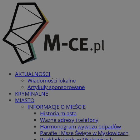
AKTUALNOŚCI
Wiadomości lokalne
Artykuły sponsorowane
KRYMINALNE
MIASTO
INFORMACJE O MIEŚCIE
Historia miasta
Ważne adresy i telefony
Harmonogram wywozu odpadów
Parafie i Msze Święte w Mysłowicach
Rozkłady jazdy w Mysłowicach