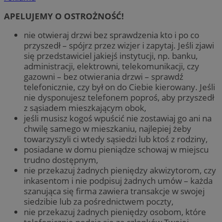
APELUJEMY O OSTROŻNOŚĆ!
nie otwieraj drzwi bez sprawdzenia kto i po co
przyszedł – spójrz przez wizjer i zapytaj. Jeśli zjawi
się przedstawiciel jakiejś instytucji, np. banku,
administracji, elektrowni, telekomunikacji, czy
gazowni – bez otwierania drzwi – sprawdź
telefonicznie, czy był on do Ciebie kierowany. Jeśli
nie dysponujesz telefonem poproś, aby przyszedł
z sąsiadem mieszkającym obok,
jeśli musisz kogoś wpuścić nie zostawiaj go ani na
chwilę samego w mieszkaniu, najlepiej żeby
towarzyszyli ci wtedy sąsiedzi lub ktoś z rodziny,
posiadane w domu pieniądze schowaj w miejscu
trudno dostępnym,
nie przekazuj żadnych pieniędzy akwizytorom, czy
inkasentom i nie podpisuj żadnych umów – każda
szanująca się firma zawiera transakcje w swojej
siedzibie lub za pośrednictwem poczty,
nie przekazuj żadnych pieniędzy osobom, które