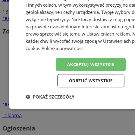
i innych celach, w tym wykorzystywać precyzyjne da
13
geolokalizacyjne i cechy urządzenia. Twoje wybory d
reklama
wyłącznie tej witryny. Niektórzy dostawcy mogą opie
na prawnie uzasadnionym interesie zamiast na zgod
Zobacz również
prawo sprzeciwić się temu w
Ustawieniach reklam
. 
każdej chwili wycofać swoją zgodę w
Ustawieniach p
Wiadomości kryminalne w
cookie
.
Polityka prywatności
Mysłowicach
AKCEPTUJ WSZYSTKIE
Wiadomości lokalne
ODRZUĆ WSZYSTKIE
Kursy języka angielskiego
Tworzenie stron www - Mysłowice
POKAŻ SZCZEGÓŁY
reklama
Niezbędne
Wydajność
Targeto
reklama
Ogłoszenia
Funkcjonalność
Niesklasyfiko