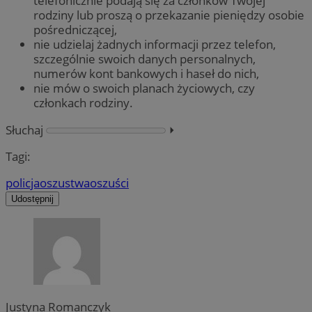
telefonicznie podają się za członków Twojej
rodziny lub proszą o przekazanie pieniędzy osobie
pośredniczącej,
nie udzielaj żadnych informacji przez telefon,
szczególnie swoich danych personalnych,
numerów kont bankowych i haseł do nich,
nie mów o swoich planach życiowych, czy
członkach rodziny.
Słuchaj
⏵︎
Tagi:
policja
oszustwa
oszuści
Udostępnij
Justyna Romanczyk