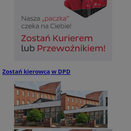
INGRESSCOOKIE
Sesj
NGINX Inc.
bh.contextweb.com
CookieScriptConsent
1 ro
CookieScript
m-ce.pl
Zostań kierowcą w DPD