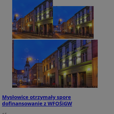
Mysłowice otrzymały spore
dofinansowanie z WFOŚiGW