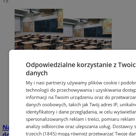
15
Odpowiedzialne korzystanie z Twoi
danych
My i nasi partnerzy używamy plików cookie i podob
technologii do przechowywania i uzyskiwania dostę
informacji na Twoim urządzeniu oraz do przetwarza
danych osobowych, takich jak Twój adres IP, unikaln
identyfikatory i dane przeglądania, w celu wyświetla
spersonalizowanych reklam i treści, pomiaru reklam i
Nauczyciele w Mysłowicach strajkują! Nie
analizy odbiorców oraz ulepszania usług.
Dostawcy s
trzecich (1845)
mogą również przetwarzać Twoje dan
doszło do porozumienia ZNP z rządem!