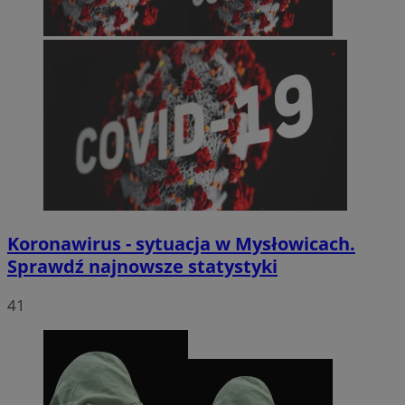
Koronawirus - sytuacja w Mysłowicach.
Sprawdź najnowsze statystyki
41