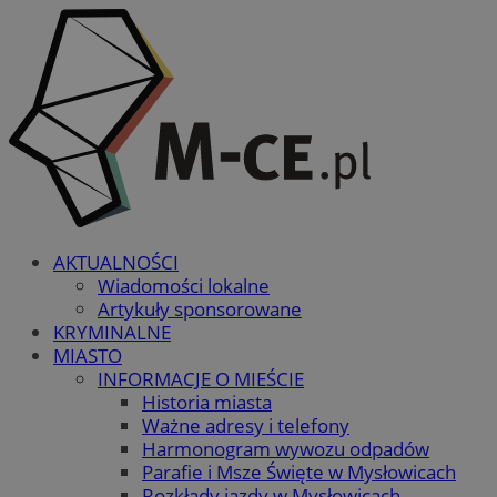
AKTUALNOŚCI
Wiadomości lokalne
Artykuły sponsorowane
KRYMINALNE
MIASTO
INFORMACJE O MIEŚCIE
Historia miasta
Ważne adresy i telefony
Harmonogram wywozu odpadów
Parafie i Msze Święte w Mysłowicach
Rozkłady jazdy w Mysłowicach