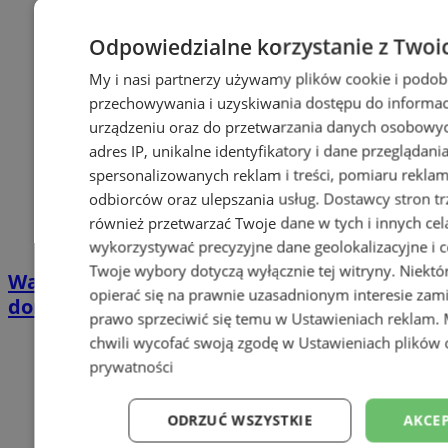
Odpowiedzialne korzystanie z Twoi
My i nasi partnerzy używamy plików cookie i podob
przechowywania i uzyskiwania dostępu do informac
urządzeniu oraz do przetwarzania danych osobowych
adres IP, unikalne identyfikatory i dane przeglądani
spersonalizowanych reklam i treści, pomiaru reklam i
odbiorców oraz ulepszania usług.
Dostawcy stron tr
również przetwarzać Twoje dane w tych i innych cel
wykorzystywać precyzyjne dane geolokalizacyjne i c
Twoje wybory dotyczą wyłącznie tej witryny. Niekt
Wakacyjny wypoczynek nad Bałtykiem w
opierać się na prawnie uzasadnionym interesie zami
domkach Szmaragdowe Morze
prawo sprzeciwić się temu w
Ustawieniach reklam
.
chwili wycofać swoją zgodę w
Ustawieniach plików 
prywatności
ODRZUĆ WSZYSTKIE
AKCEP