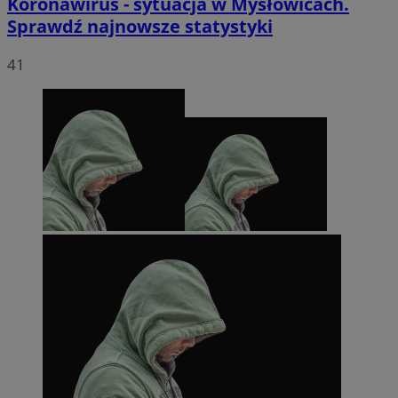
Koronawirus - sytuacja w Mysłowicach.
Sprawdź najnowsze statystyki
41