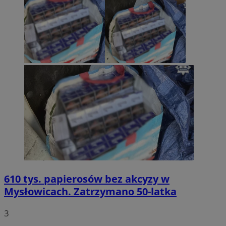
610 tys. papierosów bez akcyzy w
Mysłowicach. Zatrzymano 50-latka
3