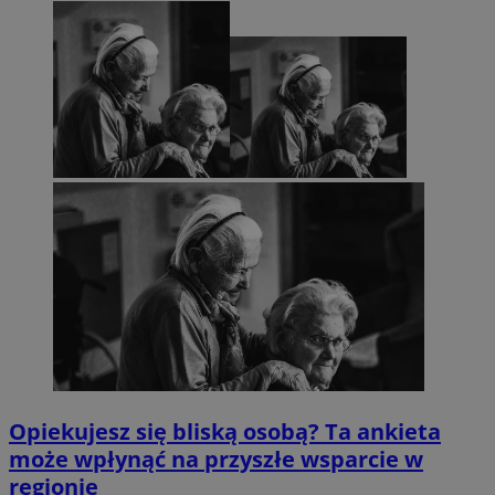
Opiekujesz się bliską osobą? Ta ankieta
może wpłynąć na przyszłe wsparcie w
regionie