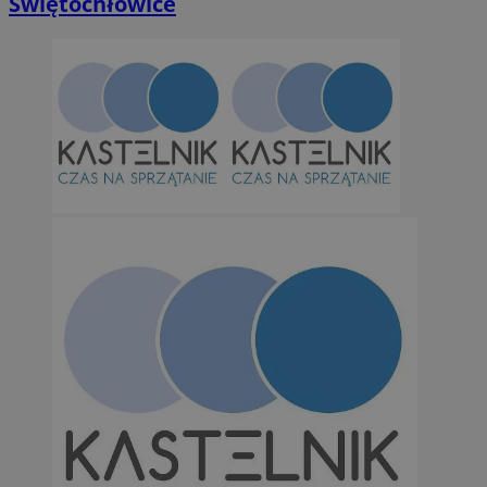
Świętochłowice
suid
1 r
Simplifi Holdings
Inc.
.simpli.fi
INGRESSCOOKIE
Ses
NGINX Inc.
bh.contextweb.com
CookieScriptConsent
1 r
CookieScript
m-ce.pl