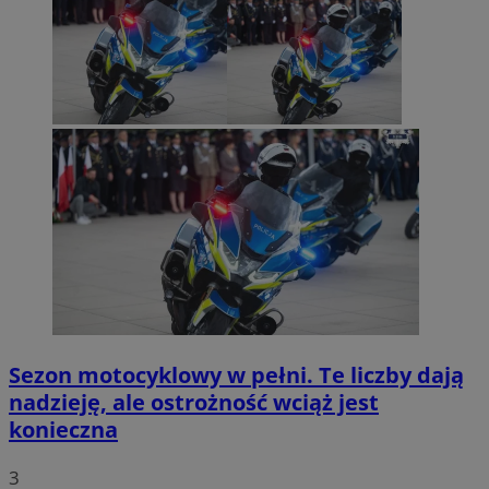
Sezon motocyklowy w pełni. Te liczby dają
nadzieję, ale ostrożność wciąż jest
konieczna
3