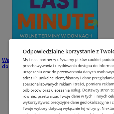
Odpowiedzialne korzystanie z Twoi
Wakacyjny wypoczynek nad Bałtykiem w
My i nasi partnerzy używamy plików cookie i podob
domkach Szmaragdowe Morze
przechowywania i uzyskiwania dostępu do informac
urządzeniu oraz do przetwarzania danych osobowych
adres IP, unikalne identyfikatory i dane przeglądani
spersonalizowanych reklam i treści, pomiaru reklam i
odbiorców oraz ulepszania usług.
Dostawcy stron tr
również przetwarzać Twoje dane w tych i innych cel
wykorzystywać precyzyjne dane geolokalizacyjne i c
Twoje wybory dotyczą wyłącznie tej witryny. Niekt