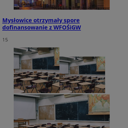
Mysłowice otrzymały spore
dofinansowanie z WFOŚiGW
15