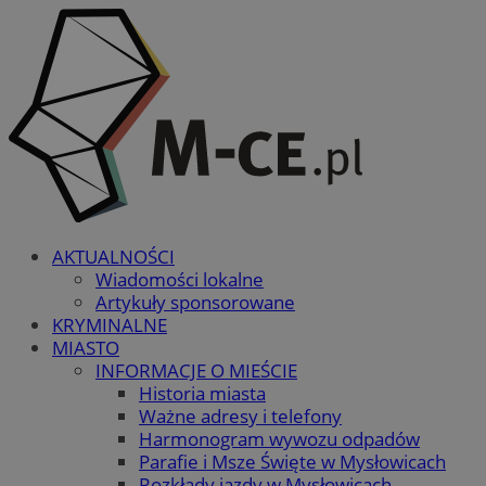
AKTUALNOŚCI
Wiadomości lokalne
Artykuły sponsorowane
KRYMINALNE
MIASTO
INFORMACJE O MIEŚCIE
Historia miasta
Ważne adresy i telefony
Harmonogram wywozu odpadów
Parafie i Msze Święte w Mysłowicach
Rozkłady jazdy w Mysłowicach