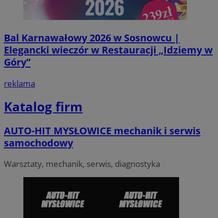
Bal Karnawałowy 2026 w Sosnowcu |
VISITOR_PRIVACY_METADATA
5 miesi
YouTube
tygod
.youtube.com
Elegancki wieczór w Restauracji „Idziemy w
Góry”
reklama
Katalog firm
AUTO-HIT MYSŁOWICE mechanik i serwis
samochodowy
Warsztaty, mechanik, serwis, diagnostyka